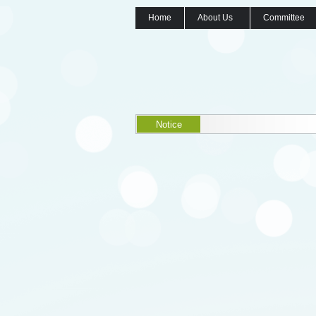
Home
About Us
Committee
Notice