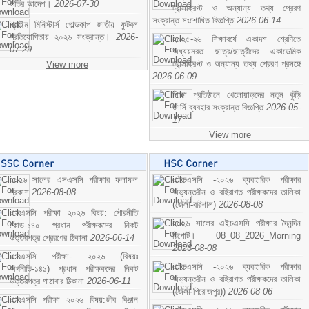
ভর্তির আদেশ।
2026-07-30
ট্রান্সক্রিপ্ট ও অন্যান্য তথ্য প্রেরণ
সংক্রান্ত সংশোধিত বিজ্ঞপ্তি
2026-06-14
প্রাইম মিনিস্টার্স গোল্ডকাপ জাতীয় ফুটবল
প্রতিযোগিতায় ২০২৬ সংক্রান্ত।
2026-
২০২৫-২৬ শিক্ষাবর্ষে একাদশ শ্রেণিতে
07-29
অধ্যয়নরত ছাত্র/ছাত্রীদের একাডেমিক
ট্রান্সক্রিপ্ট ও অন্যান্য তথ্য প্রেরণ প্রসঙ্গে
View more
2026-06-09
শিক্ষা প্রতিষ্ঠানে খেলোয়াড়দের নতুন কুঁড়ি
জার্সি ব্যবহার সংক্রান্ত বিজ্ঞপ্তি
2026-05-
17
View more
২০২৬ সালের এসএসসি পরীক্ষার ফলাফল
এইচএসসি -২০২৬ ব্যবহারিক পরীক্ষার
প্রকাশ
2026-08-08
অভ্যন্তরীন ও বহিরাগত পরীক্ষকদের তালিকা
(জেলা-বরিশাল)
2026-08-08
এসএসসি পরীক্ষা ২০২৬ বিষয়: পৌরনীতি
২০২৬ সালের এইচএসসি পরীক্ষার দৈনন্দিন
কোড-১৪০ প্রধান পরীক্ষকদের নিকট
রিপোর্ট। 08_08_2026_Morning
উত্তরপত্র প্রেরণের ঠিকানা
2026-06-14
2026-08-08
এসএসসি পরীক্ষা- ২০২৬ (বিষয়ঃ
এইচএসসি -২০২৬ ব্যবহারিক পরীক্ষার
অর্থনীতি-১৪১) প্রধান পরীক্ষকদের নিকট
অভ্যন্তরীন ও বহিরাগত পরীক্ষকদের তালিকা
উত্তরপত্র পাঠাবার ঠিকানা
2026-06-11
(জেলা-পিরোজপুর))
2026-08-06
এসএসসি পরীক্ষা ২০২৬ বিষয়:জীব বিঞ্জান