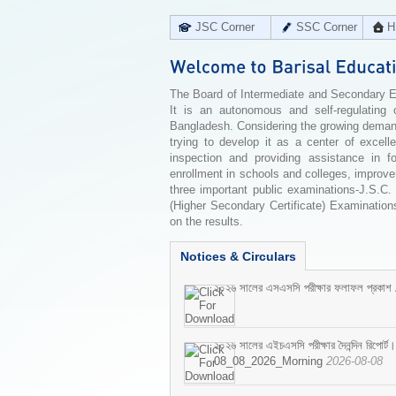
JSC Corner
SSC Corner
H
The Board of Intermediate and Secondary Edu
It is an autonomous and self-regulating 
Bangladesh. Considering the growing demand 
trying to develop it as a center of excell
inspection and providing assistance in f
enrollment in schools and colleges, improv
three important public examinations-J.S.C.
(Higher Secondary Certificate) Examinations
on the results.
Notices & Circulars
২০২৬ সালের এসএসসি পরীক্ষার ফলাফল প্রকাশ
২০২৬ সালের এইচএসসি পরীক্ষার দৈনন্দিন রিপোর্ট।
08_08_2026_Morning
2026-08-08