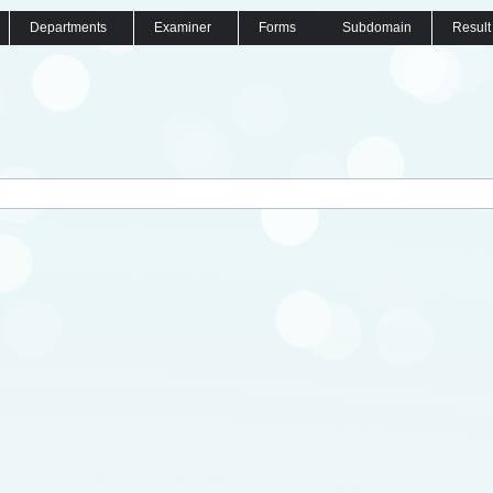
Departments
Examiner
Forms
Subdomain
Result