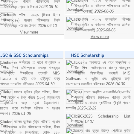
এইচএসসি -২০২৬ ব্যবহারিক পরীক্ষার
কোড-১৩৮ প্রধান পরীক্ষকদের নিকট
অভ্যন্তরীন ও বহিরাগত পরীক্ষকদের তালিকা
উত্তরপত্র প্রেরণের ঠিকানা
2026-06-10
(জেলা-ভোলা))
2026-08-06
এসএসসি পরীক্ষা- ২০২৬ (বিষয়ঃ হিসাব
এইচএসসি -২০২৬ ব্যবহারিক পরীক্ষার
বিজ্ঞান-১৪৬) প্রধান পরীক্ষকদের নিকট
অভ্যন্তরীন ও বহিরাগত পরীক্ষকদের তালিকা
উত্তরপত্র পাঠাবার ঠিকানা
2026-06-10
(জেলা-ঝালকাঠি)
2026-08-06
View more
View more
২০২৫-২৬ অর্থবছরে ২য় ধাপে মাধ্যমিক ও
২০২৫-২৬ অর্থবছরে ২য় ধাপে মাধ্যমিক ও
উচ্চ শিক্ষা অধিদপ্তরের রাজস্ব খাতভুক্ত
উচ্চ শিক্ষা অধিদপ্তরের রাজস্ব খাতভুক্ত
উপবৃত্তি শিক্ষার্থীদের তত্যাদি MIS
উপবৃত্তি শিক্ষার্থীদের তত্যাদি MIS
ftware এ এন্ট্রি এবং এন্ট্রিকৃত তথ্য
Software এ এন্ট্রি এবং এন্ট্রিকৃত তথ্য
শোধনের সময়সীমা বর্ধিতকরন
2026-04-30
সংশোধনের সময়সীমা বর্ধিতকরন
2026-04-30
২০২৫ সালের জুনিয়র বৃত্তি পরীক্ষা, বিষয়:
২০২৫ সালে অনুষ্ঠিত এসএসসি/এইচএসসি/
বাংলাদেশ ও বিশ্ব পরিচয় (১৫০) উত্তরপত্র
সমমান পরীক্ষায় জিপিএ-৫ প্রাপ্ত মেধাবী
মূল্যায়নের জন্য নমুনা উত্তরমালা।
স্কাউট ও রোভার স্কাউটদের স্বীকৃতি প্রদান
ল্যায়নের সাথে সংশ্লিষ্ট পরীক্ষক ও প্রধান
সম্পর্কীয়
2025-12-29
ীক্ষকগণ।
2026-01-06
HSC-2025 Scholarship List
২০২৫ সালের জুনিয়র বৃত্তি পরীক্ষায় প্রধান
2025-12-07
পরীক্ষকদের অধীন পরীক্ষকদের তালিকা, বিষয়
রাজস্ব খাত ভুক্ত বিভিন্ন শ্রেনীতে বৃত্তি
বাংলাদেশ ও বিশ্বপরিচয়; কোড- ১৫০