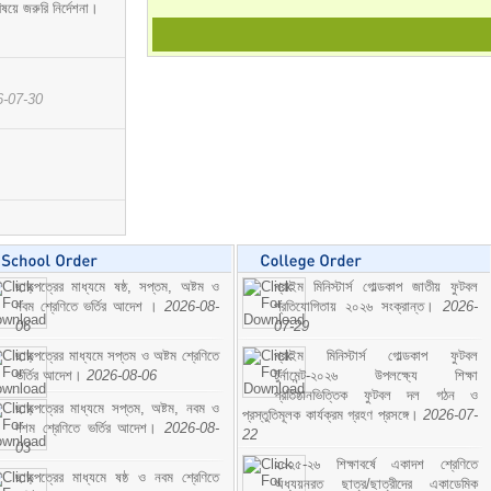
ষয়ে জরুরি নির্দেশনা।
6-07-30
ছাড়পত্রের মাধ্যমে ষষ্ঠ, সপ্তম, অষ্টম ও
প্রাইম মিনিস্টার্স গোল্ডকাপ জাতীয় ফুটবল
নবম শ্রেণিতে ভর্তির আদেশ ।
2026-08-
প্রতিযোগিতায় ২০২৬ সংক্রান্ত।
2026-
06
07-29
ছাড়পত্রের মাধ্যমে সপ্তম ও অষ্টম শ্রেণিতে
প্রাইম মিনিস্টার্স গোল্ডকাপ ফুটবল
ভর্তির আদেশ।
2026-08-06
টুর্নামেন্ট-২০২৬ উপলক্ষ্যে শিক্ষা
প্রতিষ্ঠানভিত্তিক ফুটবল দল গঠন ও
ছাড়পত্রের মাধ্যমে সপ্তম, অষ্টম, নবম ও
প্রস্তুতিমূলক কার্যক্রম গ্রহণ প্রসঙ্গে।
2026-07-
দশম শ্রেণিতে ভর্তির আদেশ।
2026-08-
22
03
২০২৫-২৬ শিক্ষাবর্ষে একাদশ শ্রেণিতে
ছাড়পত্রের মাধ্যমে ষষ্ঠ ও নবম শ্রেণিতে
অধ্যয়নরত ছাত্র/ছাত্রীদের একাডেমিক