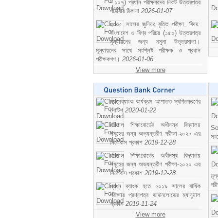
- ১০৭) প্রধান পরীক্ষকদের নিকট উত্তরপত্র
পাঠাবার ঠিকানা
2026-01-07
২০২৫ সালের জুনিয়র বৃত্তি পরীক্ষা, বিষয়:
বাংলাদেশ ও বিশ্ব পরিচয় (১৫০) উত্তরপত্র
মূল্যায়নের জন্য নমুনা উত্তরমালা।
মূল্যায়নের সাথে সংশ্লিষ্ট পরীক্ষক ও প্রধান
পরীক্ষকগণ।
2026-01-06
View more
প্রশ্নব্যাংক কার্যক্রম আপাতত স্থগিতকরণের
নোটিশ
2020-01-22
বরিশাল শিক্ষাবোর্ডের অধীনস্থ বিদ্যালয়
So
সমূহের জন্য অভ্যন্তরীণ পরীক্ষা-২০২০ এর
সং
সিলেবাস প্রকাশ
2019-12-28
বরিশাল শিক্ষাবোর্ডের অধীনস্থ বিদ্যালয়
সমূহের জন্য অভ্যন্তরীণ পরীক্ষা-২০২০ এর
সিলেবাস প্রকাশ
2019-12-28
মূ
পর
প্রশ্ন ব্যাংক হতে ২০১৯ সালের বার্ষিক
পরীক্ষার প্রশ্নপত্র ডাউনলোডের ম্যানুয়াল
প্রকাশ
2019-11-24
View more