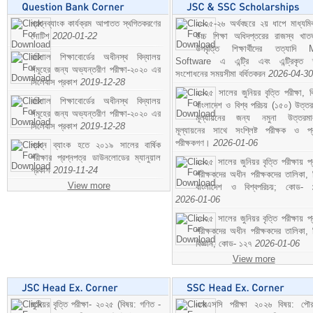
প্রশ্নব্যাংক কার্যক্রম আপাতত স্থগিতকরণের
২০২৫-২৬ অর্থবছরে ২য় ধাপে মাধ্যম
নোটিশ
2020-01-22
উচ্চ শিক্ষা অধিদপ্তরের রাজস্ব খাতভ
উপবৃত্তি শিক্ষার্থীদের তত্যাদি
বরিশাল শিক্ষাবোর্ডের অধীনস্থ বিদ্যালয়
Software এ এন্ট্রি এবং এন্ট্রিকৃত 
সমূহের জন্য অভ্যন্তরীণ পরীক্ষা-২০২০ এর
সংশোধনের সময়সীমা বর্ধিতকরন
2026-04-30
সিলেবাস প্রকাশ
2019-12-28
২০২৫ সালের জুনিয়র বৃত্তি পরীক্ষা, ব
বরিশাল শিক্ষাবোর্ডের অধীনস্থ বিদ্যালয়
বাংলাদেশ ও বিশ্ব পরিচয় (১৫০) উত্তর
সমূহের জন্য অভ্যন্তরীণ পরীক্ষা-২০২০ এর
মূল্যায়নের জন্য নমুনা উত্তরম
সিলেবাস প্রকাশ
2019-12-28
মূল্যায়নের সাথে সংশ্লিষ্ট পরীক্ষক ও প্
পরীক্ষকগণ।
2026-01-06
প্রশ্ন ব্যাংক হতে ২০১৯ সালের বার্ষিক
পরীক্ষার প্রশ্নপত্র ডাউনলোডের ম্যানুয়াল
২০২৫ সালের জুনিয়র বৃত্তি পরীক্ষায় প্
প্রকাশ
2019-11-24
পরীক্ষকদের অধীন পরীক্ষকদের তালিকা, 
View more
বাংলাদেশ ও বিশ্বপরিচয়; কোড- 
2026-01-06
২০২৫ সালের জুনিয়র বৃত্তি পরীক্ষায় প্
পরীক্ষকদের অধীন পরীক্ষকদের তালিকা, 
বিজ্ঞান; কোড- ১২৭
2026-01-06
View more
জুনিয়র বৃত্তি পরীক্ষা- ২০২৫ (বিষয়: গণিত -
এসএসসি পরীক্ষা ২০২৬ বিষয়: পৌর