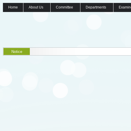
Home
About Us
Committee
Departments
Examin
Notice