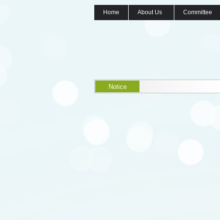
Home
About Us
Committee
Notice