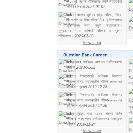
- ১০৭) প্রধান পরীক্ষকদের নিকট উত্তরপত্র
পাঠাবার ঠিকানা
2026-01-07
২০২৫ সালের জুনিয়র বৃত্তি পরীক্ষা, বিষয়:
বাংলাদেশ ও বিশ্ব পরিচয় (১৫০) উত্তরপত্র
মূল্যায়নের জন্য নমুনা উত্তরমালা।
মূল্যায়নের সাথে সংশ্লিষ্ট পরীক্ষক ও প্রধান
পরীক্ষকগণ।
2026-01-06
View more
প্রশ্নব্যাংক কার্যক্রম আপাতত স্থগিতকরণের
নোটিশ
2020-01-22
বরিশাল শিক্ষাবোর্ডের অধীনস্থ বিদ্যালয়
So
সমূহের জন্য অভ্যন্তরীণ পরীক্ষা-২০২০ এর
সং
সিলেবাস প্রকাশ
2019-12-28
বরিশাল শিক্ষাবোর্ডের অধীনস্থ বিদ্যালয়
সমূহের জন্য অভ্যন্তরীণ পরীক্ষা-২০২০ এর
সিলেবাস প্রকাশ
2019-12-28
মূ
পর
প্রশ্ন ব্যাংক হতে ২০১৯ সালের বার্ষিক
পরীক্ষার প্রশ্নপত্র ডাউনলোডের ম্যানুয়াল
প্রকাশ
2019-11-24
View more