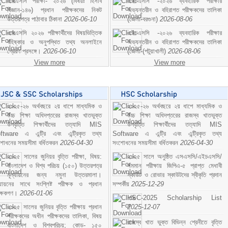
এসএসসি পরীক্ষা- ২০২৬ (বিষয়ঃ হিসাব
এইচএসসি -২০২৬ ব্যবহারিক পরীক্ষার
বিজ্ঞান-১৪৬) প্রধান পরীক্ষকদের নিকট
অভ্যন্তরীন ও বহিরাগত পরীক্ষকদের তালিকা
উত্তরপত্র পাঠাবার ঠিকানা
2026-06-10
(জেলা-বরগুনা)
2026-08-06
এসএসসি ২০২৬ পরীক্ষার্থীদের বিষয়ভিত্তিক
এইচএসসি -২০২৬ ব্যবহারিক পরীক্ষার
বহিষ্কার ও অনুপস্থিত তথ্য অনলাইনে
অভ্যন্তরীন ও বহিরাগত পরীক্ষকদের তালিকা
প্রেরণ প্রসঙ্গে।
2026-06-10
(জেলা-(পটুয়াখালী)
2026-08-06
View more
View more
২০২৫-২৬ অর্থবছরে ২য় ধাপে মাধ্যমিক ও
২০২৫-২৬ অর্থবছরে ২য় ধাপে মাধ্যমিক ও
উচ্চ শিক্ষা অধিদপ্তরের রাজস্ব খাতভুক্ত
উচ্চ শিক্ষা অধিদপ্তরের রাজস্ব খাতভুক্ত
উপবৃত্তি শিক্ষার্থীদের তত্যাদি MIS
উপবৃত্তি শিক্ষার্থীদের তত্যাদি MIS
ftware এ এন্ট্রি এবং এন্ট্রিকৃত তথ্য
Software এ এন্ট্রি এবং এন্ট্রিকৃত তথ্য
শোধনের সময়সীমা বর্ধিতকরন
2026-04-30
সংশোধনের সময়সীমা বর্ধিতকরন
2026-04-30
২০২৫ সালের জুনিয়র বৃত্তি পরীক্ষা, বিষয়:
২০২৫ সালে অনুষ্ঠিত এসএসসি/এইচএসসি/
বাংলাদেশ ও বিশ্ব পরিচয় (১৫০) উত্তরপত্র
সমমান পরীক্ষায় জিপিএ-৫ প্রাপ্ত মেধাবী
মূল্যায়নের জন্য নমুনা উত্তরমালা।
স্কাউট ও রোভার স্কাউটদের স্বীকৃতি প্রদান
ল্যায়নের সাথে সংশ্লিষ্ট পরীক্ষক ও প্রধান
সম্পর্কীয়
2025-12-29
ীক্ষকগণ।
2026-01-06
HSC-2025 Scholarship List
২০২৫ সালের জুনিয়র বৃত্তি পরীক্ষায় প্রধান
2025-12-07
পরীক্ষকদের অধীন পরীক্ষকদের তালিকা, বিষয়
রাজস্ব খাত ভুক্ত বিভিন্ন শ্রেনীতে বৃত্তি
বাংলাদেশ ও বিশ্বপরিচয়; কোড- ১৫০