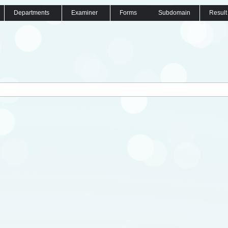
Departments
Examiner
Forms
Subdomain
Result