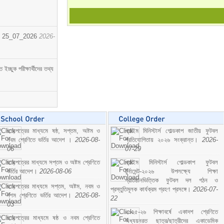
োর্ট। 25_07_2026
2026-
্ছুক পরীক্ষার্থীদের তথ্য
ছাড়পত্রের মাধ্যমে ষষ্ঠ, সপ্তম, অষ্টম ও
প্রাইম মিনিস্টার্স গোল্ডকাপ জাতীয় ফুটবল
নবম শ্রেণিতে ভর্তির আদেশ ।
2026-08-
প্রতিযোগিতায় ২০২৬ সংক্রান্ত।
2026-
06
07-29
ছাড়পত্রের মাধ্যমে সপ্তম ও অষ্টম শ্রেণিতে
প্রাইম মিনিস্টার্স গোল্ডকাপ ফুটবল
ভর্তির আদেশ।
2026-08-06
টুর্নামেন্ট-২০২৬ উপলক্ষ্যে শিক্ষা
প্রতিষ্ঠানভিত্তিক ফুটবল দল গঠন ও
ছাড়পত্রের মাধ্যমে সপ্তম, অষ্টম, নবম ও
প্রস্তুতিমূলক কার্যক্রম গ্রহণ প্রসঙ্গে।
2026-07-
দশম শ্রেণিতে ভর্তির আদেশ।
2026-08-
22
03
২০২৫-২৬ শিক্ষাবর্ষে একাদশ শ্রেণিতে
ছাড়পত্রের মাধ্যমে ষষ্ঠ ও নবম শ্রেণিতে
অধ্যয়নরত ছাত্র/ছাত্রীদের একাডেমিক