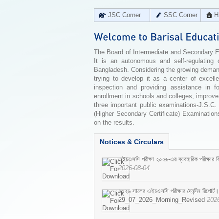
JSC Corner
SSC Corner
H
The Board of Intermediate and Secondary Edu
It is an autonomous and self-regulating 
Bangladesh. Considering the growing demand 
trying to develop it as a center of excell
inspection and providing assistance in f
enrollment in schools and colleges, improv
three important public examinations-J.S.C.
(Higher Secondary Certificate) Examinations
on the results.
Notices & Circulars
এইচএসসি পরীক্ষা ২০২৬-এর ব্যবহারিক পরীক্ষার বি
2026-08-04
২০২৬ সালের এইচএসসি পরীক্ষার দৈনন্দিন রিপোর্ট।
29_07_2026_Morning_Revised
202