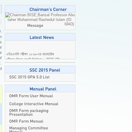
Professor Abu
taher Muhammad Rashedul Islam (ID.
6943)
9.
n
is
t
এইচএসসি পরীক্ষা ২০২৬-এর ব্যবহারিক
t
পরীক্ষার বিষয়ে জরুরি নির্দেশনা।
2026-08-
of
04
C.
ed