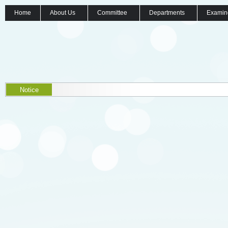
Home
About Us
Committee
Departments
Examin
Notice