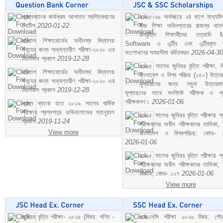
প্রশ্নব্যাংক কার্যক্রম আপাতত স্থগিতকরণের
২০২৫-২৬ অর্থবছরে ২য় ধাপে মাধ্যম
নোটিশ
2020-01-22
উচ্চ শিক্ষা অধিদপ্তরের রাজস্ব খাতভ
উপবৃত্তি শিক্ষার্থীদের তত্যাদি
বরিশাল শিক্ষাবোর্ডের অধীনস্থ বিদ্যালয়
Software এ এন্ট্রি এবং এন্ট্রিকৃত 
সমূহের জন্য অভ্যন্তরীণ পরীক্ষা-২০২০ এর
সংশোধনের সময়সীমা বর্ধিতকরন
2026-04-30
সিলেবাস প্রকাশ
2019-12-28
২০২৫ সালের জুনিয়র বৃত্তি পরীক্ষা, ব
বরিশাল শিক্ষাবোর্ডের অধীনস্থ বিদ্যালয়
বাংলাদেশ ও বিশ্ব পরিচয় (১৫০) উত্তর
সমূহের জন্য অভ্যন্তরীণ পরীক্ষা-২০২০ এর
মূল্যায়নের জন্য নমুনা উত্তরম
সিলেবাস প্রকাশ
2019-12-28
মূল্যায়নের সাথে সংশ্লিষ্ট পরীক্ষক ও প্
পরীক্ষকগণ।
2026-01-06
প্রশ্ন ব্যাংক হতে ২০১৯ সালের বার্ষিক
পরীক্ষার প্রশ্নপত্র ডাউনলোডের ম্যানুয়াল
২০২৫ সালের জুনিয়র বৃত্তি পরীক্ষায় প্
প্রকাশ
2019-11-24
পরীক্ষকদের অধীন পরীক্ষকদের তালিকা, 
View more
বাংলাদেশ ও বিশ্বপরিচয়; কোড- 
2026-01-06
২০২৫ সালের জুনিয়র বৃত্তি পরীক্ষায় প্
পরীক্ষকদের অধীন পরীক্ষকদের তালিকা, 
বিজ্ঞান; কোড- ১২৭
2026-01-06
View more
জুনিয়র বৃত্তি পরীক্ষা- ২০২৫ (বিষয়: গণিত -
এসএসসি পরীক্ষা ২০২৬ বিষয়: পৌর