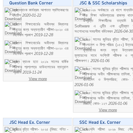
প্রশ্নব্যাংক কার্যক্রম আপাতত স্থগিতকরণের
২০২৫-২৬ অর্থবছরে ২য় ধাপে মাধ্যম
নোটিশ
2020-01-22
উচ্চ শিক্ষা অধিদপ্তরের রাজস্ব খাতভ
উপবৃত্তি শিক্ষার্থীদের তত্যাদি
বরিশাল শিক্ষাবোর্ডের অধীনস্থ বিদ্যালয়
Software এ এন্ট্রি এবং এন্ট্রিকৃত 
সমূহের জন্য অভ্যন্তরীণ পরীক্ষা-২০২০ এর
সংশোধনের সময়সীমা বর্ধিতকরন
2026-04-30
সিলেবাস প্রকাশ
2019-12-28
২০২৫ সালের জুনিয়র বৃত্তি পরীক্ষা, ব
বরিশাল শিক্ষাবোর্ডের অধীনস্থ বিদ্যালয়
বাংলাদেশ ও বিশ্ব পরিচয় (১৫০) উত্তর
সমূহের জন্য অভ্যন্তরীণ পরীক্ষা-২০২০ এর
মূল্যায়নের জন্য নমুনা উত্তরম
সিলেবাস প্রকাশ
2019-12-28
মূল্যায়নের সাথে সংশ্লিষ্ট পরীক্ষক ও প্
পরীক্ষকগণ।
2026-01-06
প্রশ্ন ব্যাংক হতে ২০১৯ সালের বার্ষিক
পরীক্ষার প্রশ্নপত্র ডাউনলোডের ম্যানুয়াল
২০২৫ সালের জুনিয়র বৃত্তি পরীক্ষায় প্
প্রকাশ
2019-11-24
পরীক্ষকদের অধীন পরীক্ষকদের তালিকা, 
View more
বাংলাদেশ ও বিশ্বপরিচয়; কোড- 
2026-01-06
২০২৫ সালের জুনিয়র বৃত্তি পরীক্ষায় প্
পরীক্ষকদের অধীন পরীক্ষকদের তালিকা, 
বিজ্ঞান; কোড- ১২৭
2026-01-06
View more
জুনিয়র বৃত্তি পরীক্ষা- ২০২৫ (বিষয়: গণিত -
এসএসসি পরীক্ষা ২০২৬ বিষয়: পৌর