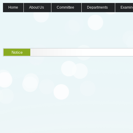
Home
About Us
Committee
Departments
Examin
Notice