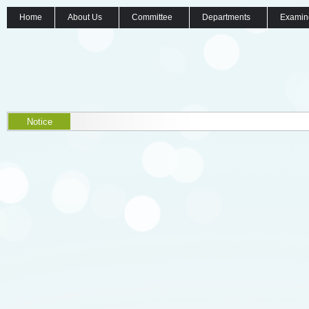
Home
About Us
Committee
Departments
Examin
Notice