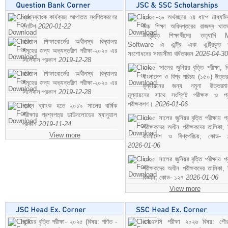
প্রশ্নব্যাংক কার্যক্রম আপাতত স্থগিতকরণের
২০২৫-২৬ অর্থবছরে ২য় ধাপে মাধ্যম
নোটিশ
2020-01-22
উচ্চ শিক্ষা অধিদপ্তরের রাজস্ব খাতভ
উপবৃত্তি শিক্ষার্থীদের তত্যাদি
বরিশাল শিক্ষাবোর্ডের অধীনস্থ বিদ্যালয়
Software এ এন্ট্রি এবং এন্ট্রিকৃত 
সমূহের জন্য অভ্যন্তরীণ পরীক্ষা-২০২০ এর
সংশোধনের সময়সীমা বর্ধিতকরন
2026-04-30
সিলেবাস প্রকাশ
2019-12-28
২০২৫ সালের জুনিয়র বৃত্তি পরীক্ষা, ব
বরিশাল শিক্ষাবোর্ডের অধীনস্থ বিদ্যালয়
বাংলাদেশ ও বিশ্ব পরিচয় (১৫০) উত্তর
সমূহের জন্য অভ্যন্তরীণ পরীক্ষা-২০২০ এর
মূল্যায়নের জন্য নমুনা উত্তরম
সিলেবাস প্রকাশ
2019-12-28
মূল্যায়নের সাথে সংশ্লিষ্ট পরীক্ষক ও প্
পরীক্ষকগণ।
2026-01-06
প্রশ্ন ব্যাংক হতে ২০১৯ সালের বার্ষিক
পরীক্ষার প্রশ্নপত্র ডাউনলোডের ম্যানুয়াল
২০২৫ সালের জুনিয়র বৃত্তি পরীক্ষায় প্
প্রকাশ
2019-11-24
পরীক্ষকদের অধীন পরীক্ষকদের তালিকা, 
View more
বাংলাদেশ ও বিশ্বপরিচয়; কোড- 
2026-01-06
২০২৫ সালের জুনিয়র বৃত্তি পরীক্ষায় প্
পরীক্ষকদের অধীন পরীক্ষকদের তালিকা, 
বিজ্ঞান; কোড- ১২৭
2026-01-06
View more
জুনিয়র বৃত্তি পরীক্ষা- ২০২৫ (বিষয়: গণিত -
এসএসসি পরীক্ষা ২০২৬ বিষয়: পৌর