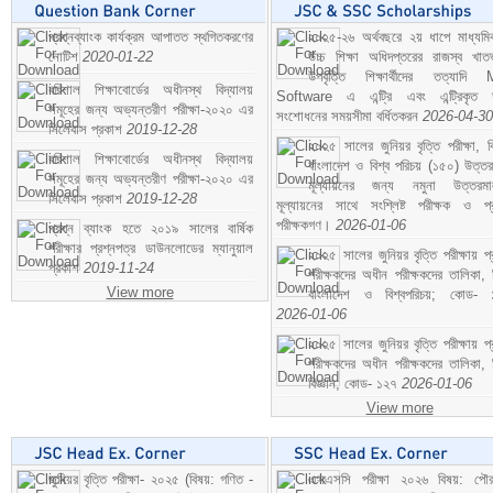
প্রশ্নব্যাংক কার্যক্রম আপাতত স্থগিতকরণের
২০২৫-২৬ অর্থবছরে ২য় ধাপে মাধ্যম
নোটিশ
2020-01-22
উচ্চ শিক্ষা অধিদপ্তরের রাজস্ব খাতভ
উপবৃত্তি শিক্ষার্থীদের তত্যাদি
বরিশাল শিক্ষাবোর্ডের অধীনস্থ বিদ্যালয়
Software এ এন্ট্রি এবং এন্ট্রিকৃত 
সমূহের জন্য অভ্যন্তরীণ পরীক্ষা-২০২০ এর
সংশোধনের সময়সীমা বর্ধিতকরন
2026-04-30
সিলেবাস প্রকাশ
2019-12-28
২০২৫ সালের জুনিয়র বৃত্তি পরীক্ষা, ব
বরিশাল শিক্ষাবোর্ডের অধীনস্থ বিদ্যালয়
বাংলাদেশ ও বিশ্ব পরিচয় (১৫০) উত্তর
সমূহের জন্য অভ্যন্তরীণ পরীক্ষা-২০২০ এর
মূল্যায়নের জন্য নমুনা উত্তরম
সিলেবাস প্রকাশ
2019-12-28
মূল্যায়নের সাথে সংশ্লিষ্ট পরীক্ষক ও প্
পরীক্ষকগণ।
2026-01-06
প্রশ্ন ব্যাংক হতে ২০১৯ সালের বার্ষিক
পরীক্ষার প্রশ্নপত্র ডাউনলোডের ম্যানুয়াল
২০২৫ সালের জুনিয়র বৃত্তি পরীক্ষায় প্
প্রকাশ
2019-11-24
পরীক্ষকদের অধীন পরীক্ষকদের তালিকা, 
View more
বাংলাদেশ ও বিশ্বপরিচয়; কোড- 
2026-01-06
২০২৫ সালের জুনিয়র বৃত্তি পরীক্ষায় প্
পরীক্ষকদের অধীন পরীক্ষকদের তালিকা, 
বিজ্ঞান; কোড- ১২৭
2026-01-06
View more
জুনিয়র বৃত্তি পরীক্ষা- ২০২৫ (বিষয়: গণিত -
এসএসসি পরীক্ষা ২০২৬ বিষয়: পৌর