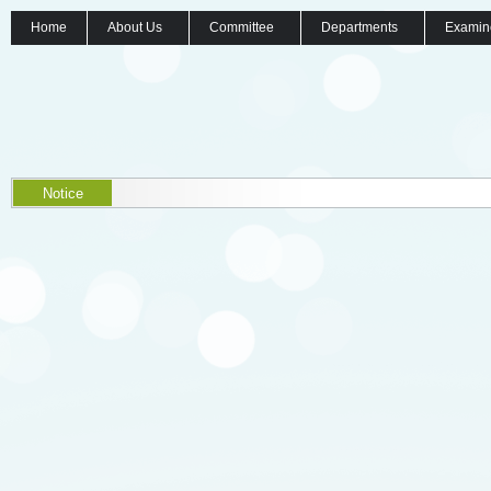
Home
About Us
Committee
Departments
Examin
Notice