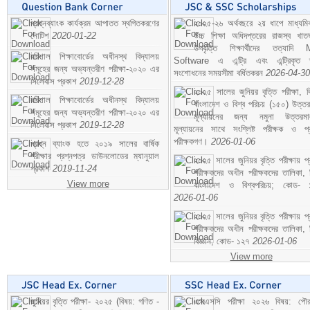
প্রশ্নব্যাংক কার্যক্রম আপাতত স্থগিতকরণের
২০২৫-২৬ অর্থবছরে ২য় ধাপে মাধ্যম
নোটিশ
2020-01-22
উচ্চ শিক্ষা অধিদপ্তরের রাজস্ব খাতভ
উপবৃত্তি শিক্ষার্থীদের তত্যাদি
বরিশাল শিক্ষাবোর্ডের অধীনস্থ বিদ্যালয়
Software এ এন্ট্রি এবং এন্ট্রিকৃত 
সমূহের জন্য অভ্যন্তরীণ পরীক্ষা-২০২০ এর
সংশোধনের সময়সীমা বর্ধিতকরন
2026-04-30
সিলেবাস প্রকাশ
2019-12-28
২০২৫ সালের জুনিয়র বৃত্তি পরীক্ষা, ব
বরিশাল শিক্ষাবোর্ডের অধীনস্থ বিদ্যালয়
বাংলাদেশ ও বিশ্ব পরিচয় (১৫০) উত্তর
সমূহের জন্য অভ্যন্তরীণ পরীক্ষা-২০২০ এর
মূল্যায়নের জন্য নমুনা উত্তরম
সিলেবাস প্রকাশ
2019-12-28
মূল্যায়নের সাথে সংশ্লিষ্ট পরীক্ষক ও প্
পরীক্ষকগণ।
2026-01-06
প্রশ্ন ব্যাংক হতে ২০১৯ সালের বার্ষিক
পরীক্ষার প্রশ্নপত্র ডাউনলোডের ম্যানুয়াল
২০২৫ সালের জুনিয়র বৃত্তি পরীক্ষায় প্
প্রকাশ
2019-11-24
পরীক্ষকদের অধীন পরীক্ষকদের তালিকা, 
View more
বাংলাদেশ ও বিশ্বপরিচয়; কোড- 
2026-01-06
২০২৫ সালের জুনিয়র বৃত্তি পরীক্ষায় প্
পরীক্ষকদের অধীন পরীক্ষকদের তালিকা, 
বিজ্ঞান; কোড- ১২৭
2026-01-06
View more
জুনিয়র বৃত্তি পরীক্ষা- ২০২৫ (বিষয়: গণিত -
এসএসসি পরীক্ষা ২০২৬ বিষয়: পৌর