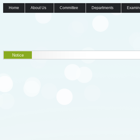
Home
About Us
Committee
Departments
Examin
Notice