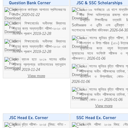
প্রশ্নব্যাংক কার্যক্রম আপাতত স্থগিতকরণের
২০২৫-২৬ অর্থবছরে ২য় ধাপে মাধ্যম
নোটিশ
2020-01-22
উচ্চ শিক্ষা অধিদপ্তরের রাজস্ব খাতভ
উপবৃত্তি শিক্ষার্থীদের তত্যাদি
বরিশাল শিক্ষাবোর্ডের অধীনস্থ বিদ্যালয়
Software এ এন্ট্রি এবং এন্ট্রিকৃত 
সমূহের জন্য অভ্যন্তরীণ পরীক্ষা-২০২০ এর
সংশোধনের সময়সীমা বর্ধিতকরন
2026-04-30
সিলেবাস প্রকাশ
2019-12-28
২০২৫ সালের জুনিয়র বৃত্তি পরীক্ষা, ব
বরিশাল শিক্ষাবোর্ডের অধীনস্থ বিদ্যালয়
বাংলাদেশ ও বিশ্ব পরিচয় (১৫০) উত্তর
সমূহের জন্য অভ্যন্তরীণ পরীক্ষা-২০২০ এর
মূল্যায়নের জন্য নমুনা উত্তরম
সিলেবাস প্রকাশ
2019-12-28
মূল্যায়নের সাথে সংশ্লিষ্ট পরীক্ষক ও প্
পরীক্ষকগণ।
2026-01-06
প্রশ্ন ব্যাংক হতে ২০১৯ সালের বার্ষিক
পরীক্ষার প্রশ্নপত্র ডাউনলোডের ম্যানুয়াল
২০২৫ সালের জুনিয়র বৃত্তি পরীক্ষায় প্
প্রকাশ
2019-11-24
পরীক্ষকদের অধীন পরীক্ষকদের তালিকা, 
View more
বাংলাদেশ ও বিশ্বপরিচয়; কোড- 
2026-01-06
২০২৫ সালের জুনিয়র বৃত্তি পরীক্ষায় প্
পরীক্ষকদের অধীন পরীক্ষকদের তালিকা, 
বিজ্ঞান; কোড- ১২৭
2026-01-06
View more
জুনিয়র বৃত্তি পরীক্ষা- ২০২৫ (বিষয়: গণিত -
এসএসসি পরীক্ষা ২০২৬ বিষয়: পৌর