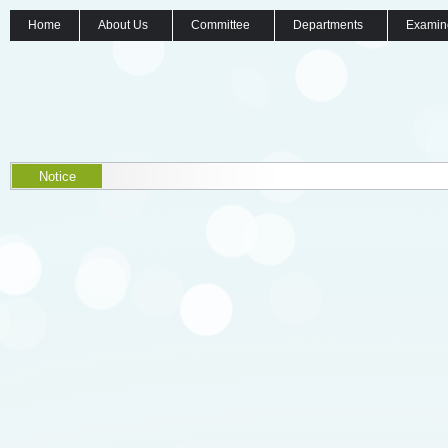
Home
About Us
Committee
Departments
Examin
Notice