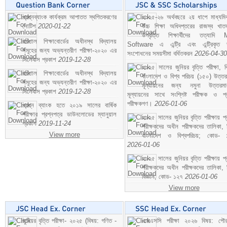
প্রশ্নব্যাংক কার্যক্রম আপাতত স্থগিতকরণের
২০২৫-২৬ অর্থবছরে ২য় ধাপে মাধ্যম
নোটিশ
2020-01-22
উচ্চ শিক্ষা অধিদপ্তরের রাজস্ব খাতভ
উপবৃত্তি শিক্ষার্থীদের তত্যাদি
বরিশাল শিক্ষাবোর্ডের অধীনস্থ বিদ্যালয়
Software এ এন্ট্রি এবং এন্ট্রিকৃত 
সমূহের জন্য অভ্যন্তরীণ পরীক্ষা-২০২০ এর
সংশোধনের সময়সীমা বর্ধিতকরন
2026-04-30
সিলেবাস প্রকাশ
2019-12-28
২০২৫ সালের জুনিয়র বৃত্তি পরীক্ষা, ব
বরিশাল শিক্ষাবোর্ডের অধীনস্থ বিদ্যালয়
বাংলাদেশ ও বিশ্ব পরিচয় (১৫০) উত্তর
সমূহের জন্য অভ্যন্তরীণ পরীক্ষা-২০২০ এর
মূল্যায়নের জন্য নমুনা উত্তরম
সিলেবাস প্রকাশ
2019-12-28
মূল্যায়নের সাথে সংশ্লিষ্ট পরীক্ষক ও প্
পরীক্ষকগণ।
2026-01-06
প্রশ্ন ব্যাংক হতে ২০১৯ সালের বার্ষিক
পরীক্ষার প্রশ্নপত্র ডাউনলোডের ম্যানুয়াল
২০২৫ সালের জুনিয়র বৃত্তি পরীক্ষায় প্
প্রকাশ
2019-11-24
পরীক্ষকদের অধীন পরীক্ষকদের তালিকা, 
View more
বাংলাদেশ ও বিশ্বপরিচয়; কোড- 
2026-01-06
২০২৫ সালের জুনিয়র বৃত্তি পরীক্ষায় প্
পরীক্ষকদের অধীন পরীক্ষকদের তালিকা, 
বিজ্ঞান; কোড- ১২৭
2026-01-06
View more
জুনিয়র বৃত্তি পরীক্ষা- ২০২৫ (বিষয়: গণিত -
এসএসসি পরীক্ষা ২০২৬ বিষয়: পৌর