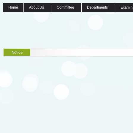
Home
About Us
Committee
Departments
Examin
Notice