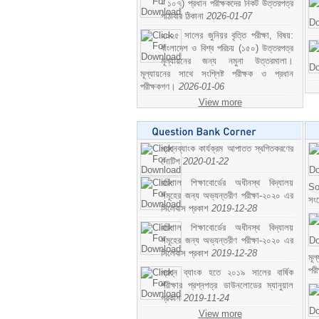
- ১০৭) প্রধান পরীক্ষকদের নিকট উত্তরপত্র
পাঠাবার ঠিকানা
2026-01-07
২০২৫ সালের জুনিয়র বৃত্তি পরীক্ষা, বিষয়:
বাংলাদেশ ও বিশ্ব পরিচয় (১৫০) উত্তরপত্র
মূল্যায়নের জন্য নমুনা উত্তরমালা।
মূল্যায়নের সাথে সংশ্লিষ্ট পরীক্ষক ও প্রধান
পরীক্ষকগণ।
2026-01-06
View more
প্রশ্নব্যাংক কার্যক্রম আপাতত স্থগিতকরণের
নোটিশ
2020-01-22
বরিশাল শিক্ষাবোর্ডের অধীনস্থ বিদ্যালয়
So
সমূহের জন্য অভ্যন্তরীণ পরীক্ষা-২০২০ এর
সং
সিলেবাস প্রকাশ
2019-12-28
বরিশাল শিক্ষাবোর্ডের অধীনস্থ বিদ্যালয়
সমূহের জন্য অভ্যন্তরীণ পরীক্ষা-২০২০ এর
সিলেবাস প্রকাশ
2019-12-28
মূ
পর
প্রশ্ন ব্যাংক হতে ২০১৯ সালের বার্ষিক
পরীক্ষার প্রশ্নপত্র ডাউনলোডের ম্যানুয়াল
প্রকাশ
2019-11-24
View more