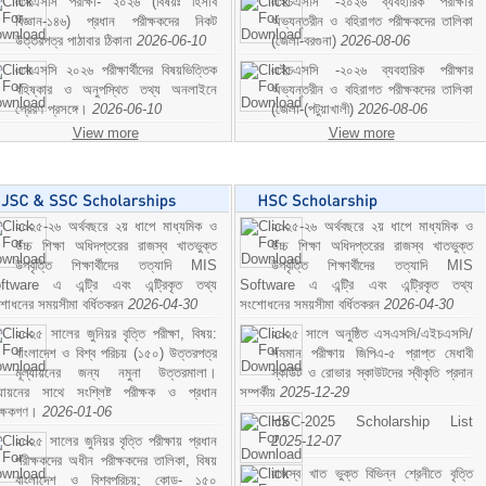
এসএসসি পরীক্ষা- ২০২৬ (বিষয়ঃ হিসাব
এইচএসসি -২০২৬ ব্যবহারিক পরীক্ষার
বিজ্ঞান-১৪৬) প্রধান পরীক্ষকদের নিকট
অভ্যন্তরীন ও বহিরাগত পরীক্ষকদের তালিকা
উত্তরপত্র পাঠাবার ঠিকানা
2026-06-10
(জেলা-বরগুনা)
2026-08-06
এসএসসি ২০২৬ পরীক্ষার্থীদের বিষয়ভিত্তিক
এইচএসসি -২০২৬ ব্যবহারিক পরীক্ষার
বহিষ্কার ও অনুপস্থিত তথ্য অনলাইনে
অভ্যন্তরীন ও বহিরাগত পরীক্ষকদের তালিকা
প্রেরণ প্রসঙ্গে।
2026-06-10
(জেলা-(পটুয়াখালী)
2026-08-06
View more
View more
২০২৫-২৬ অর্থবছরে ২য় ধাপে মাধ্যমিক ও
২০২৫-২৬ অর্থবছরে ২য় ধাপে মাধ্যমিক ও
উচ্চ শিক্ষা অধিদপ্তরের রাজস্ব খাতভুক্ত
উচ্চ শিক্ষা অধিদপ্তরের রাজস্ব খাতভুক্ত
উপবৃত্তি শিক্ষার্থীদের তত্যাদি MIS
উপবৃত্তি শিক্ষার্থীদের তত্যাদি MIS
ftware এ এন্ট্রি এবং এন্ট্রিকৃত তথ্য
Software এ এন্ট্রি এবং এন্ট্রিকৃত তথ্য
শোধনের সময়সীমা বর্ধিতকরন
2026-04-30
সংশোধনের সময়সীমা বর্ধিতকরন
2026-04-30
২০২৫ সালের জুনিয়র বৃত্তি পরীক্ষা, বিষয়:
২০২৫ সালে অনুষ্ঠিত এসএসসি/এইচএসসি/
বাংলাদেশ ও বিশ্ব পরিচয় (১৫০) উত্তরপত্র
সমমান পরীক্ষায় জিপিএ-৫ প্রাপ্ত মেধাবী
মূল্যায়নের জন্য নমুনা উত্তরমালা।
স্কাউট ও রোভার স্কাউটদের স্বীকৃতি প্রদান
ল্যায়নের সাথে সংশ্লিষ্ট পরীক্ষক ও প্রধান
সম্পর্কীয়
2025-12-29
ীক্ষকগণ।
2026-01-06
HSC-2025 Scholarship List
২০২৫ সালের জুনিয়র বৃত্তি পরীক্ষায় প্রধান
2025-12-07
পরীক্ষকদের অধীন পরীক্ষকদের তালিকা, বিষয়
রাজস্ব খাত ভুক্ত বিভিন্ন শ্রেনীতে বৃত্তি
বাংলাদেশ ও বিশ্বপরিচয়; কোড- ১৫০