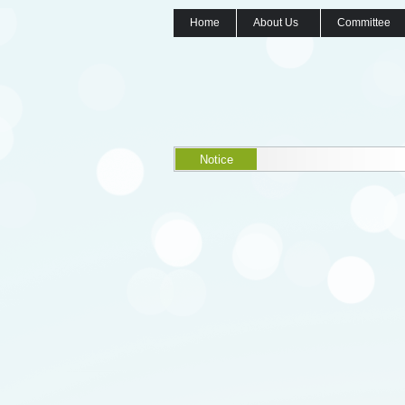
Home
About Us
Committee
Notice