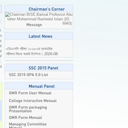
Professor Abu
taher Muhammad Rashedul Islam (ID.
6943)
9.
n
is
এইচএসসি পরীক্ষা ২০২৬-এর ব্যবহারিক
t
পরীক্ষার বিষয়ে জরুরি নির্দেশনা।
2026-08-
t
04
of
C.
ed