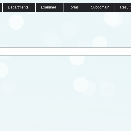
Departments
Examiner
Forms
Subdomain
Result