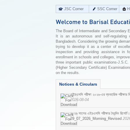
JSC Corner
SSC Corner
H
The Board of Intermediate and Secondary Edu
It is an autonomous and self-regulating 
Bangladesh. Considering the growing demand 
trying to develop it as a center of excell
inspection and providing assistance in f
enrollment in schools and colleges, improv
three important public examinations-J.S.C.
(Higher Secondary Certificate) Examinations
on the results.
Notices & Circulars
এইচএসসি পরীক্ষা ২০২৬-এর ব্যবহারিক পরীক্ষার বি
2026-08-04
২০২৬ সালের এইচএসসি পরীক্ষার দৈনন্দিন রিপোর্ট।
29_07_2026_Morning_Revised
202