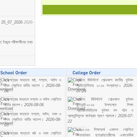
োর্ট। 25_07_2026
2026-
্ছুক পরীক্ষার্থীদের তথ্য
ছাড়পত্রের মাধ্যমে ষষ্ঠ, সপ্তম, অষ্টম ও
প্রাইম মিনিস্টার্স গোল্ডকাপ জাতীয় ফুটবল
নবম শ্রেণিতে ভর্তির আদেশ ।
2026-08-
প্রতিযোগিতায় ২০২৬ সংক্রান্ত।
2026-
06
07-29
ছাড়পত্রের মাধ্যমে সপ্তম ও অষ্টম শ্রেণিতে
প্রাইম মিনিস্টার্স গোল্ডকাপ ফুটবল
ভর্তির আদেশ।
2026-08-06
টুর্নামেন্ট-২০২৬ উপলক্ষ্যে শিক্ষা
প্রতিষ্ঠানভিত্তিক ফুটবল দল গঠন ও
ছাড়পত্রের মাধ্যমে সপ্তম, অষ্টম, নবম ও
প্রস্তুতিমূলক কার্যক্রম গ্রহণ প্রসঙ্গে।
2026-07-
দশম শ্রেণিতে ভর্তির আদেশ।
2026-08-
22
03
২০২৫-২৬ শিক্ষাবর্ষে একাদশ শ্রেণিতে
ছাড়পত্রের মাধ্যমে ষষ্ঠ ও নবম শ্রেণিতে
অধ্যয়নরত ছাত্র/ছাত্রীদের একাডেমিক