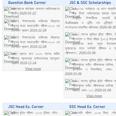
প্রশ্নব্যাংক কার্যক্রম আপাতত স্থগিতকরণের
২০২৫-২৬ অর্থবছরে ২য় ধাপে মাধ্যম
নোটিশ
2020-01-22
উচ্চ শিক্ষা অধিদপ্তরের রাজস্ব খাতভ
উপবৃত্তি শিক্ষার্থীদের তত্যাদি
বরিশাল শিক্ষাবোর্ডের অধীনস্থ বিদ্যালয়
Software এ এন্ট্রি এবং এন্ট্রিকৃত 
সমূহের জন্য অভ্যন্তরীণ পরীক্ষা-২০২০ এর
সংশোধনের সময়সীমা বর্ধিতকরন
2026-04-30
সিলেবাস প্রকাশ
2019-12-28
২০২৫ সালের জুনিয়র বৃত্তি পরীক্ষা, ব
বরিশাল শিক্ষাবোর্ডের অধীনস্থ বিদ্যালয়
বাংলাদেশ ও বিশ্ব পরিচয় (১৫০) উত্তর
সমূহের জন্য অভ্যন্তরীণ পরীক্ষা-২০২০ এর
মূল্যায়নের জন্য নমুনা উত্তরম
সিলেবাস প্রকাশ
2019-12-28
মূল্যায়নের সাথে সংশ্লিষ্ট পরীক্ষক ও প্
পরীক্ষকগণ।
2026-01-06
প্রশ্ন ব্যাংক হতে ২০১৯ সালের বার্ষিক
পরীক্ষার প্রশ্নপত্র ডাউনলোডের ম্যানুয়াল
২০২৫ সালের জুনিয়র বৃত্তি পরীক্ষায় প্
প্রকাশ
2019-11-24
পরীক্ষকদের অধীন পরীক্ষকদের তালিকা, 
View more
বাংলাদেশ ও বিশ্বপরিচয়; কোড- 
2026-01-06
২০২৫ সালের জুনিয়র বৃত্তি পরীক্ষায় প্
পরীক্ষকদের অধীন পরীক্ষকদের তালিকা, 
বিজ্ঞান; কোড- ১২৭
2026-01-06
View more
জুনিয়র বৃত্তি পরীক্ষা- ২০২৫ (বিষয়: গণিত -
এসএসসি পরীক্ষা ২০২৬ বিষয়: পৌর