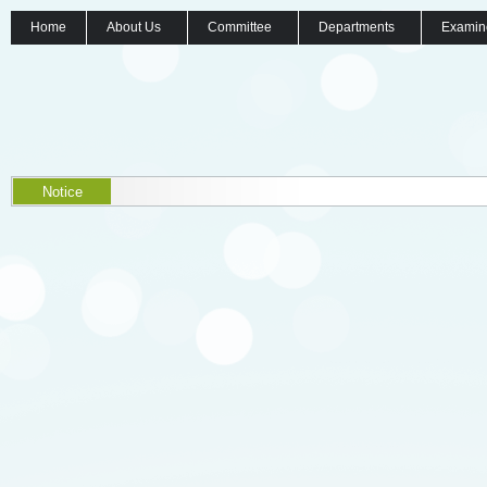
Home
About Us
Committee
Departments
Examin
Notice