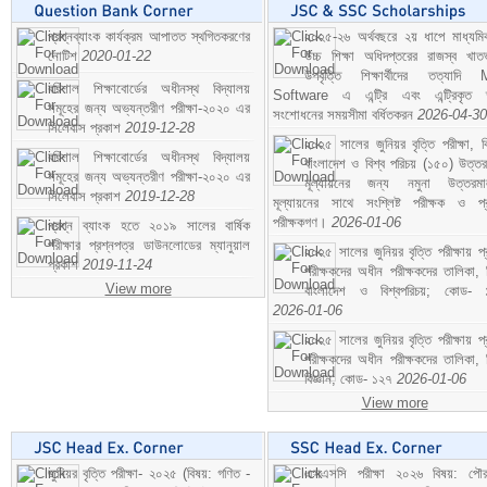
প্রশ্নব্যাংক কার্যক্রম আপাতত স্থগিতকরণের
২০২৫-২৬ অর্থবছরে ২য় ধাপে মাধ্যম
নোটিশ
2020-01-22
উচ্চ শিক্ষা অধিদপ্তরের রাজস্ব খাতভ
উপবৃত্তি শিক্ষার্থীদের তত্যাদি
বরিশাল শিক্ষাবোর্ডের অধীনস্থ বিদ্যালয়
Software এ এন্ট্রি এবং এন্ট্রিকৃত 
সমূহের জন্য অভ্যন্তরীণ পরীক্ষা-২০২০ এর
সংশোধনের সময়সীমা বর্ধিতকরন
2026-04-30
সিলেবাস প্রকাশ
2019-12-28
২০২৫ সালের জুনিয়র বৃত্তি পরীক্ষা, ব
বরিশাল শিক্ষাবোর্ডের অধীনস্থ বিদ্যালয়
বাংলাদেশ ও বিশ্ব পরিচয় (১৫০) উত্তর
সমূহের জন্য অভ্যন্তরীণ পরীক্ষা-২০২০ এর
মূল্যায়নের জন্য নমুনা উত্তরম
সিলেবাস প্রকাশ
2019-12-28
মূল্যায়নের সাথে সংশ্লিষ্ট পরীক্ষক ও প্
পরীক্ষকগণ।
2026-01-06
প্রশ্ন ব্যাংক হতে ২০১৯ সালের বার্ষিক
পরীক্ষার প্রশ্নপত্র ডাউনলোডের ম্যানুয়াল
২০২৫ সালের জুনিয়র বৃত্তি পরীক্ষায় প্
প্রকাশ
2019-11-24
পরীক্ষকদের অধীন পরীক্ষকদের তালিকা, 
View more
বাংলাদেশ ও বিশ্বপরিচয়; কোড- 
2026-01-06
২০২৫ সালের জুনিয়র বৃত্তি পরীক্ষায় প্
পরীক্ষকদের অধীন পরীক্ষকদের তালিকা, 
বিজ্ঞান; কোড- ১২৭
2026-01-06
View more
জুনিয়র বৃত্তি পরীক্ষা- ২০২৫ (বিষয়: গণিত -
এসএসসি পরীক্ষা ২০২৬ বিষয়: পৌর