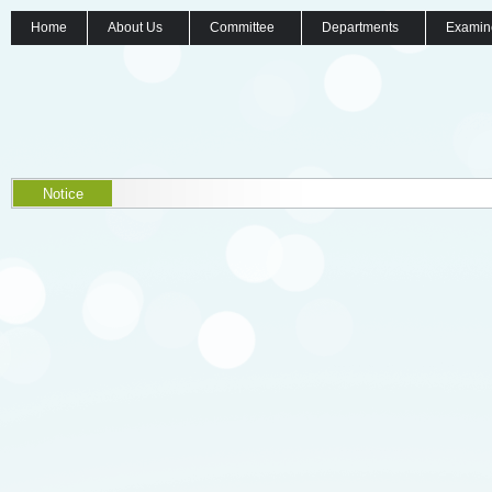
Home
About Us
Committee
Departments
Examin
Notice