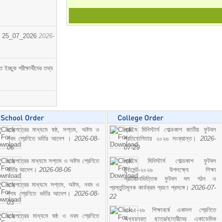
োর্ট। 25_07_2026
2026-
্ছুক পরীক্ষার্থীদের তথ্য
ছাড়পত্রের মাধ্যমে ষষ্ঠ, সপ্তম, অষ্টম ও
প্রাইম মিনিস্টার্স গোল্ডকাপ জাতীয় ফুটবল
নবম শ্রেণিতে ভর্তির আদেশ ।
2026-08-
প্রতিযোগিতায় ২০২৬ সংক্রান্ত।
2026-
06
07-29
ছাড়পত্রের মাধ্যমে সপ্তম ও অষ্টম শ্রেণিতে
প্রাইম মিনিস্টার্স গোল্ডকাপ ফুটবল
ভর্তির আদেশ।
2026-08-06
টুর্নামেন্ট-২০২৬ উপলক্ষ্যে শিক্ষা
প্রতিষ্ঠানভিত্তিক ফুটবল দল গঠন ও
ছাড়পত্রের মাধ্যমে সপ্তম, অষ্টম, নবম ও
প্রস্তুতিমূলক কার্যক্রম গ্রহণ প্রসঙ্গে।
2026-07-
দশম শ্রেণিতে ভর্তির আদেশ।
2026-08-
22
03
২০২৫-২৬ শিক্ষাবর্ষে একাদশ শ্রেণিতে
ছাড়পত্রের মাধ্যমে ষষ্ঠ ও নবম শ্রেণিতে
অধ্যয়নরত ছাত্র/ছাত্রীদের একাডেমিক