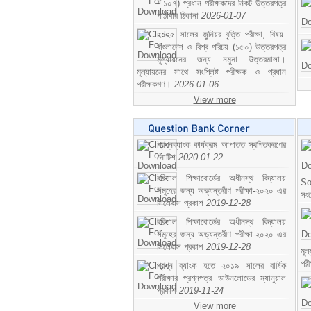
- ১০৭) প্রধান পরীক্ষকদের নিকট উত্তরপত্র
পাঠাবার ঠিকানা
2026-01-07
২০২৫ সালের জুনিয়র বৃত্তি পরীক্ষা, বিষয়:
বাংলাদেশ ও বিশ্ব পরিচয় (১৫০) উত্তরপত্র
মূল্যায়নের জন্য নমুনা উত্তরমালা।
মূল্যায়নের সাথে সংশ্লিষ্ট পরীক্ষক ও প্রধান
পরীক্ষকগণ।
2026-01-06
View more
প্রশ্নব্যাংক কার্যক্রম আপাতত স্থগিতকরণের
নোটিশ
2020-01-22
বরিশাল শিক্ষাবোর্ডের অধীনস্থ বিদ্যালয়
So
সমূহের জন্য অভ্যন্তরীণ পরীক্ষা-২০২০ এর
সং
সিলেবাস প্রকাশ
2019-12-28
বরিশাল শিক্ষাবোর্ডের অধীনস্থ বিদ্যালয়
সমূহের জন্য অভ্যন্তরীণ পরীক্ষা-২০২০ এর
সিলেবাস প্রকাশ
2019-12-28
মূ
পর
প্রশ্ন ব্যাংক হতে ২০১৯ সালের বার্ষিক
পরীক্ষার প্রশ্নপত্র ডাউনলোডের ম্যানুয়াল
প্রকাশ
2019-11-24
View more