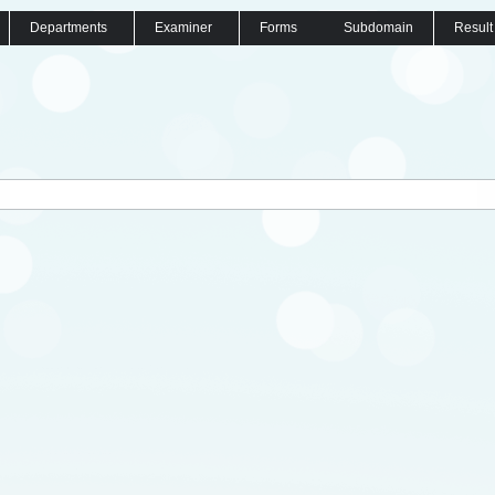
Departments
Examiner
Forms
Subdomain
Result