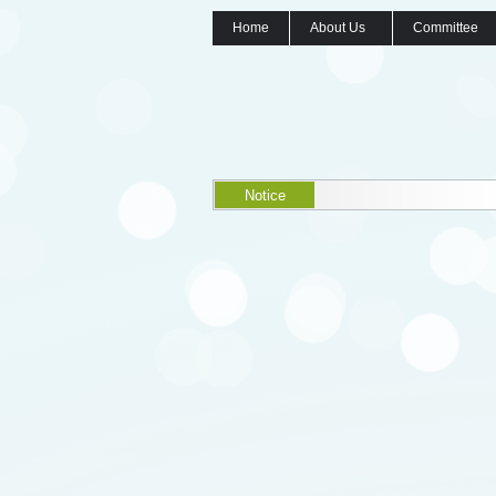
Home
About Us
Committee
Notice