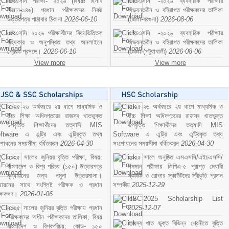
এসএসসি পরীক্ষা- ২০২৬ (বিষয়ঃ হিসাব
এইচএসসি -২০২৬ ব্যবহারিক পরীক্ষার
বিজ্ঞান-১৪৬) প্রধান পরীক্ষকদের নিকট
অভ্যন্তরীন ও বহিরাগত পরীক্ষকদের তালিকা
উত্তরপত্র পাঠাবার ঠিকানা
2026-06-10
(জেলা-বরগুনা)
2026-08-06
এসএসসি ২০২৬ পরীক্ষার্থীদের বিষয়ভিত্তিক
এইচএসসি -২০২৬ ব্যবহারিক পরীক্ষার
বহিষ্কার ও অনুপস্থিত তথ্য অনলাইনে
অভ্যন্তরীন ও বহিরাগত পরীক্ষকদের তালিকা
প্রেরণ প্রসঙ্গে।
2026-06-10
(জেলা-(পটুয়াখালী)
2026-08-06
View more
View more
২০২৫-২৬ অর্থবছরে ২য় ধাপে মাধ্যমিক ও
২০২৫-২৬ অর্থবছরে ২য় ধাপে মাধ্যমিক ও
উচ্চ শিক্ষা অধিদপ্তরের রাজস্ব খাতভুক্ত
উচ্চ শিক্ষা অধিদপ্তরের রাজস্ব খাতভুক্ত
উপবৃত্তি শিক্ষার্থীদের তত্যাদি MIS
উপবৃত্তি শিক্ষার্থীদের তত্যাদি MIS
ftware এ এন্ট্রি এবং এন্ট্রিকৃত তথ্য
Software এ এন্ট্রি এবং এন্ট্রিকৃত তথ্য
শোধনের সময়সীমা বর্ধিতকরন
2026-04-30
সংশোধনের সময়সীমা বর্ধিতকরন
2026-04-30
২০২৫ সালের জুনিয়র বৃত্তি পরীক্ষা, বিষয়:
২০২৫ সালে অনুষ্ঠিত এসএসসি/এইচএসসি/
বাংলাদেশ ও বিশ্ব পরিচয় (১৫০) উত্তরপত্র
সমমান পরীক্ষায় জিপিএ-৫ প্রাপ্ত মেধাবী
মূল্যায়নের জন্য নমুনা উত্তরমালা।
স্কাউট ও রোভার স্কাউটদের স্বীকৃতি প্রদান
ল্যায়নের সাথে সংশ্লিষ্ট পরীক্ষক ও প্রধান
সম্পর্কীয়
2025-12-29
ীক্ষকগণ।
2026-01-06
HSC-2025 Scholarship List
২০২৫ সালের জুনিয়র বৃত্তি পরীক্ষায় প্রধান
2025-12-07
পরীক্ষকদের অধীন পরীক্ষকদের তালিকা, বিষয়
রাজস্ব খাত ভুক্ত বিভিন্ন শ্রেনীতে বৃত্তি
বাংলাদেশ ও বিশ্বপরিচয়; কোড- ১৫০