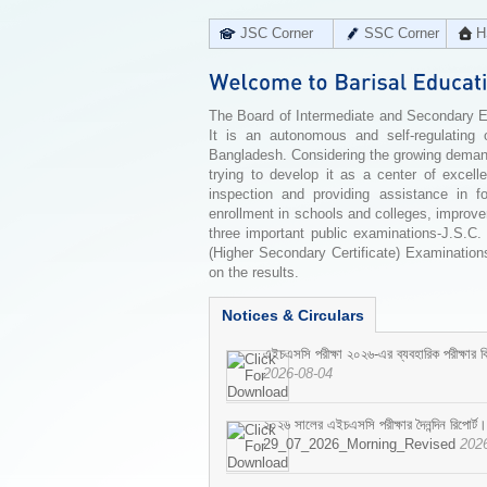
JSC Corner
SSC Corner
H
The Board of Intermediate and Secondary Edu
It is an autonomous and self-regulating 
Bangladesh. Considering the growing demand 
trying to develop it as a center of excell
inspection and providing assistance in f
enrollment in schools and colleges, improv
three important public examinations-J.S.C.
(Higher Secondary Certificate) Examinations
on the results.
Notices & Circulars
এইচএসসি পরীক্ষা ২০২৬-এর ব্যবহারিক পরীক্ষার বি
2026-08-04
২০২৬ সালের এইচএসসি পরীক্ষার দৈনন্দিন রিপোর্ট।
29_07_2026_Morning_Revised
202