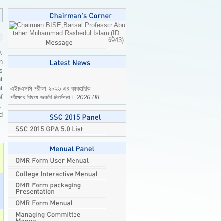
Professor Abu
taher Muhammad Rashedul Islam (ID.
6943)
9.
n
is
t
এইচএসসি পরীক্ষা ২০২৬-এর ব্যবহারিক
t
পরীক্ষার বিষয়ে জরুরি নির্দেশনা।
2026-08-
of
04
C.
ed