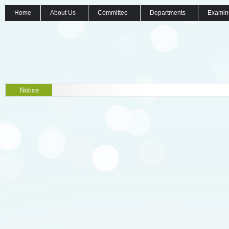
Home
About Us
Committee
Departments
Examin
Notice