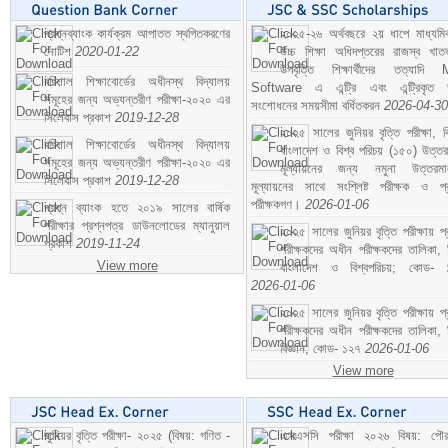
প্রশ্নব্যাংক কার্যক্রম আপাতত স্থগিতকরণের
২০২৫-২৬ অর্থবছরে ২য় ধাপে মাধ্যম
নোটিশ
2020-01-22
উচ্চ শিক্ষা অধিদপ্তরের রাজস্ব খাতভ
উপবৃত্তি শিক্ষার্থীদের তত্যাদি
বরিশাল শিক্ষাবোর্ডের অধীনস্থ বিদ্যালয়
Software এ এন্ট্রি এবং এন্ট্রিকৃত 
সমূহের জন্য অভ্যন্তরীণ পরীক্ষা-২০২০ এর
সংশোধনের সময়সীমা বর্ধিতকরন
2026-04-30
সিলেবাস প্রকাশ
2019-12-28
২০২৫ সালের জুনিয়র বৃত্তি পরীক্ষা, ব
বরিশাল শিক্ষাবোর্ডের অধীনস্থ বিদ্যালয়
বাংলাদেশ ও বিশ্ব পরিচয় (১৫০) উত্তর
সমূহের জন্য অভ্যন্তরীণ পরীক্ষা-২০২০ এর
মূল্যায়নের জন্য নমুনা উত্তরম
সিলেবাস প্রকাশ
2019-12-28
মূল্যায়নের সাথে সংশ্লিষ্ট পরীক্ষক ও প্
পরীক্ষকগণ।
2026-01-06
প্রশ্ন ব্যাংক হতে ২০১৯ সালের বার্ষিক
পরীক্ষার প্রশ্নপত্র ডাউনলোডের ম্যানুয়াল
২০২৫ সালের জুনিয়র বৃত্তি পরীক্ষায় প্
প্রকাশ
2019-11-24
পরীক্ষকদের অধীন পরীক্ষকদের তালিকা, 
View more
বাংলাদেশ ও বিশ্বপরিচয়; কোড- 
2026-01-06
২০২৫ সালের জুনিয়র বৃত্তি পরীক্ষায় প্
পরীক্ষকদের অধীন পরীক্ষকদের তালিকা, 
বিজ্ঞান; কোড- ১২৭
2026-01-06
View more
জুনিয়র বৃত্তি পরীক্ষা- ২০২৫ (বিষয়: গণিত -
এসএসসি পরীক্ষা ২০২৬ বিষয়: পৌর