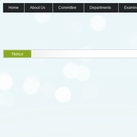
Home
About Us
Committee
Departments
Examin
Notice