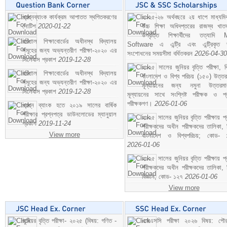
প্রশ্নব্যাংক কার্যক্রম আপাতত স্থগিতকরণের
২০২৫-২৬ অর্থবছরে ২য় ধাপে মাধ্যম
নোটিশ
2020-01-22
উচ্চ শিক্ষা অধিদপ্তরের রাজস্ব খাতভ
উপবৃত্তি শিক্ষার্থীদের তত্যাদি
বরিশাল শিক্ষাবোর্ডের অধীনস্থ বিদ্যালয়
Software এ এন্ট্রি এবং এন্ট্রিকৃত 
সমূহের জন্য অভ্যন্তরীণ পরীক্ষা-২০২০ এর
সংশোধনের সময়সীমা বর্ধিতকরন
2026-04-30
সিলেবাস প্রকাশ
2019-12-28
২০২৫ সালের জুনিয়র বৃত্তি পরীক্ষা, ব
বরিশাল শিক্ষাবোর্ডের অধীনস্থ বিদ্যালয়
বাংলাদেশ ও বিশ্ব পরিচয় (১৫০) উত্তর
সমূহের জন্য অভ্যন্তরীণ পরীক্ষা-২০২০ এর
মূল্যায়নের জন্য নমুনা উত্তরম
সিলেবাস প্রকাশ
2019-12-28
মূল্যায়নের সাথে সংশ্লিষ্ট পরীক্ষক ও প্
পরীক্ষকগণ।
2026-01-06
প্রশ্ন ব্যাংক হতে ২০১৯ সালের বার্ষিক
পরীক্ষার প্রশ্নপত্র ডাউনলোডের ম্যানুয়াল
২০২৫ সালের জুনিয়র বৃত্তি পরীক্ষায় প্
প্রকাশ
2019-11-24
পরীক্ষকদের অধীন পরীক্ষকদের তালিকা, 
View more
বাংলাদেশ ও বিশ্বপরিচয়; কোড- 
2026-01-06
২০২৫ সালের জুনিয়র বৃত্তি পরীক্ষায় প্
পরীক্ষকদের অধীন পরীক্ষকদের তালিকা, 
বিজ্ঞান; কোড- ১২৭
2026-01-06
View more
জুনিয়র বৃত্তি পরীক্ষা- ২০২৫ (বিষয়: গণিত -
এসএসসি পরীক্ষা ২০২৬ বিষয়: পৌর