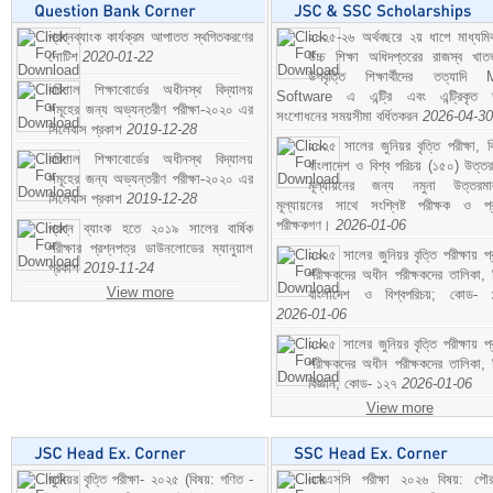
প্রশ্নব্যাংক কার্যক্রম আপাতত স্থগিতকরণের
২০২৫-২৬ অর্থবছরে ২য় ধাপে মাধ্যম
নোটিশ
2020-01-22
উচ্চ শিক্ষা অধিদপ্তরের রাজস্ব খাতভ
উপবৃত্তি শিক্ষার্থীদের তত্যাদি
বরিশাল শিক্ষাবোর্ডের অধীনস্থ বিদ্যালয়
Software এ এন্ট্রি এবং এন্ট্রিকৃত 
সমূহের জন্য অভ্যন্তরীণ পরীক্ষা-২০২০ এর
সংশোধনের সময়সীমা বর্ধিতকরন
2026-04-30
সিলেবাস প্রকাশ
2019-12-28
২০২৫ সালের জুনিয়র বৃত্তি পরীক্ষা, ব
বরিশাল শিক্ষাবোর্ডের অধীনস্থ বিদ্যালয়
বাংলাদেশ ও বিশ্ব পরিচয় (১৫০) উত্তর
সমূহের জন্য অভ্যন্তরীণ পরীক্ষা-২০২০ এর
মূল্যায়নের জন্য নমুনা উত্তরম
সিলেবাস প্রকাশ
2019-12-28
মূল্যায়নের সাথে সংশ্লিষ্ট পরীক্ষক ও প্
পরীক্ষকগণ।
2026-01-06
প্রশ্ন ব্যাংক হতে ২০১৯ সালের বার্ষিক
পরীক্ষার প্রশ্নপত্র ডাউনলোডের ম্যানুয়াল
২০২৫ সালের জুনিয়র বৃত্তি পরীক্ষায় প্
প্রকাশ
2019-11-24
পরীক্ষকদের অধীন পরীক্ষকদের তালিকা, 
View more
বাংলাদেশ ও বিশ্বপরিচয়; কোড- 
2026-01-06
২০২৫ সালের জুনিয়র বৃত্তি পরীক্ষায় প্
পরীক্ষকদের অধীন পরীক্ষকদের তালিকা, 
বিজ্ঞান; কোড- ১২৭
2026-01-06
View more
জুনিয়র বৃত্তি পরীক্ষা- ২০২৫ (বিষয়: গণিত -
এসএসসি পরীক্ষা ২০২৬ বিষয়: পৌর