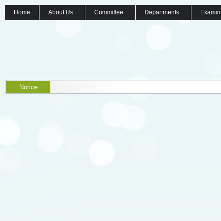
Home
About Us
Committee
Departments
Examin
Notice