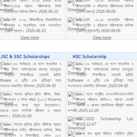
এসএসসি পরীক্ষা- ২০২৬ (বিষয়ঃ হিসাব
এইচএসসি -২০২৬ ব্যবহারিক পরীক্ষার
বিজ্ঞান-১৪৬) প্রধান পরীক্ষকদের নিকট
অভ্যন্তরীন ও বহিরাগত পরীক্ষকদের তালিকা
উত্তরপত্র পাঠাবার ঠিকানা
2026-06-10
(জেলা-বরগুনা)
2026-08-06
এসএসসি ২০২৬ পরীক্ষার্থীদের বিষয়ভিত্তিক
এইচএসসি -২০২৬ ব্যবহারিক পরীক্ষার
বহিষ্কার ও অনুপস্থিত তথ্য অনলাইনে
অভ্যন্তরীন ও বহিরাগত পরীক্ষকদের তালিকা
প্রেরণ প্রসঙ্গে।
2026-06-10
(জেলা-(পটুয়াখালী)
2026-08-06
View more
View more
২০২৫-২৬ অর্থবছরে ২য় ধাপে মাধ্যমিক ও
২০২৫-২৬ অর্থবছরে ২য় ধাপে মাধ্যমিক ও
উচ্চ শিক্ষা অধিদপ্তরের রাজস্ব খাতভুক্ত
উচ্চ শিক্ষা অধিদপ্তরের রাজস্ব খাতভুক্ত
উপবৃত্তি শিক্ষার্থীদের তত্যাদি MIS
উপবৃত্তি শিক্ষার্থীদের তত্যাদি MIS
ftware এ এন্ট্রি এবং এন্ট্রিকৃত তথ্য
Software এ এন্ট্রি এবং এন্ট্রিকৃত তথ্য
শোধনের সময়সীমা বর্ধিতকরন
2026-04-30
সংশোধনের সময়সীমা বর্ধিতকরন
2026-04-30
২০২৫ সালের জুনিয়র বৃত্তি পরীক্ষা, বিষয়:
২০২৫ সালে অনুষ্ঠিত এসএসসি/এইচএসসি/
বাংলাদেশ ও বিশ্ব পরিচয় (১৫০) উত্তরপত্র
সমমান পরীক্ষায় জিপিএ-৫ প্রাপ্ত মেধাবী
মূল্যায়নের জন্য নমুনা উত্তরমালা।
স্কাউট ও রোভার স্কাউটদের স্বীকৃতি প্রদান
ল্যায়নের সাথে সংশ্লিষ্ট পরীক্ষক ও প্রধান
সম্পর্কীয়
2025-12-29
ীক্ষকগণ।
2026-01-06
HSC-2025 Scholarship List
২০২৫ সালের জুনিয়র বৃত্তি পরীক্ষায় প্রধান
2025-12-07
পরীক্ষকদের অধীন পরীক্ষকদের তালিকা, বিষয়
রাজস্ব খাত ভুক্ত বিভিন্ন শ্রেনীতে বৃত্তি
বাংলাদেশ ও বিশ্বপরিচয়; কোড- ১৫০