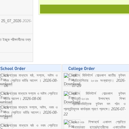
োর্ট। 25_07_2026
2026-
্ছুক পরীক্ষার্থীদের তথ্য
ছাড়পত্রের মাধ্যমে ষষ্ঠ, সপ্তম, অষ্টম ও
প্রাইম মিনিস্টার্স গোল্ডকাপ জাতীয় ফুটবল
নবম শ্রেণিতে ভর্তির আদেশ ।
2026-08-
প্রতিযোগিতায় ২০২৬ সংক্রান্ত।
2026-
06
07-29
ছাড়পত্রের মাধ্যমে সপ্তম ও অষ্টম শ্রেণিতে
প্রাইম মিনিস্টার্স গোল্ডকাপ ফুটবল
ভর্তির আদেশ।
2026-08-06
টুর্নামেন্ট-২০২৬ উপলক্ষ্যে শিক্ষা
প্রতিষ্ঠানভিত্তিক ফুটবল দল গঠন ও
ছাড়পত্রের মাধ্যমে সপ্তম, অষ্টম, নবম ও
প্রস্তুতিমূলক কার্যক্রম গ্রহণ প্রসঙ্গে।
2026-07-
দশম শ্রেণিতে ভর্তির আদেশ।
2026-08-
22
03
২০২৫-২৬ শিক্ষাবর্ষে একাদশ শ্রেণিতে
ছাড়পত্রের মাধ্যমে ষষ্ঠ ও নবম শ্রেণিতে
অধ্যয়নরত ছাত্র/ছাত্রীদের একাডেমিক