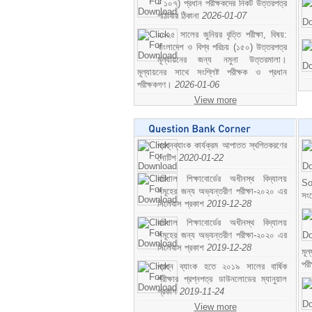
- ১০৭) প্রধান পরীক্ষকদের নিকট উত্তরপত্র
পাঠাবার ঠিকানা
2026-01-07
২০২৫ সালের জুনিয়র বৃত্তি পরীক্ষা, বিষয়:
বাংলাদেশ ও বিশ্ব পরিচয় (১৫০) উত্তরপত্র
মূল্যায়নের জন্য নমুনা উত্তরমালা।
মূল্যায়নের সাথে সংশ্লিষ্ট পরীক্ষক ও প্রধান
পরীক্ষকগণ।
2026-01-06
View more
প্রশ্নব্যাংক কার্যক্রম আপাতত স্থগিতকরণের
নোটিশ
2020-01-22
বরিশাল শিক্ষাবোর্ডের অধীনস্থ বিদ্যালয়
So
সমূহের জন্য অভ্যন্তরীণ পরীক্ষা-২০২০ এর
সং
সিলেবাস প্রকাশ
2019-12-28
বরিশাল শিক্ষাবোর্ডের অধীনস্থ বিদ্যালয়
সমূহের জন্য অভ্যন্তরীণ পরীক্ষা-২০২০ এর
সিলেবাস প্রকাশ
2019-12-28
মূ
পর
প্রশ্ন ব্যাংক হতে ২০১৯ সালের বার্ষিক
পরীক্ষার প্রশ্নপত্র ডাউনলোডের ম্যানুয়াল
প্রকাশ
2019-11-24
View more