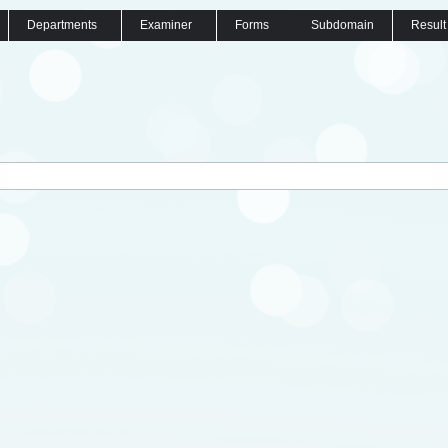
Departments
Examiner
Forms
Subdomain
Result