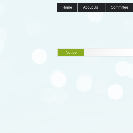
Home
About Us
Committee
Notice