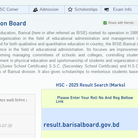
SC Corner
Admission
Scholorships
Exam Info
Share with friends
cation, Barisal (here in after referred as BISE) started its operation in 199
organization in the field of educational administration and management i
for both qualitative and quantitative education in country, the BISE-Barisal 
ence in the field of educational administration. Its focuses are improvemen
orming managing committees of schools and colleges, controlling studen
ement in physical education and sportsmanship of students and organization 
 (Junior School Certificate) S.S.C. (Secondary School Certificate) and H.S.
 of Barisal division. It also gives scholarships to meritorious students bas
ষয়ে জরুরি নির্দেশনা।
6-07-30