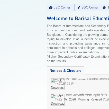
JSC Corner
SSC Corner
H
The Board of Intermediate and Secondary Edu
It is an autonomous and self-regulating 
Bangladesh. Considering the growing demand 
trying to develop it as a center of excell
inspection and providing assistance in f
enrollment in schools and colleges, improv
three important public examinations-J.S.C.
(Higher Secondary Certificate) Examinations
on the results.
Notices & Circulars
এইচএসসি পরীক্ষা ২০২৬-এর ব্যবহারিক পরীক্ষার বি
2026-08-04
২০২৬ সালের এইচএসসি পরীক্ষার দৈনন্দিন রিপোর্ট।
29_07_2026_Morning_Revised
202