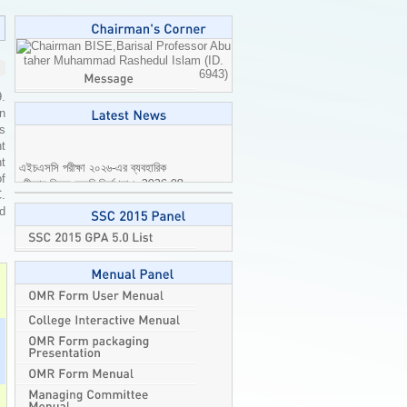
Professor Abu
taher Muhammad Rashedul Islam (ID.
6943)
9.
n
is
t
এইচএসসি পরীক্ষা ২০২৬-এর ব্যবহারিক
t
পরীক্ষার বিষয়ে জরুরি নির্দেশনা।
2026-08-
of
04
C.
ed