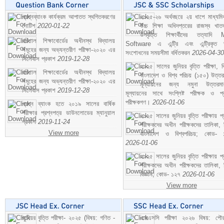
প্রশ্নব্যাংক কার্যক্রম আপাতত স্থগিতকরণের
২০২৫-২৬ অর্থবছরে ২য় ধাপে মাধ্যম
নোটিশ
2020-01-22
উচ্চ শিক্ষা অধিদপ্তরের রাজস্ব খাতভ
উপবৃত্তি শিক্ষার্থীদের তত্যাদি
বরিশাল শিক্ষাবোর্ডের অধীনস্থ বিদ্যালয়
Software এ এন্ট্রি এবং এন্ট্রিকৃত 
সমূহের জন্য অভ্যন্তরীণ পরীক্ষা-২০২০ এর
সংশোধনের সময়সীমা বর্ধিতকরন
2026-04-30
সিলেবাস প্রকাশ
2019-12-28
২০২৫ সালের জুনিয়র বৃত্তি পরীক্ষা, ব
বরিশাল শিক্ষাবোর্ডের অধীনস্থ বিদ্যালয়
বাংলাদেশ ও বিশ্ব পরিচয় (১৫০) উত্তর
সমূহের জন্য অভ্যন্তরীণ পরীক্ষা-২০২০ এর
মূল্যায়নের জন্য নমুনা উত্তরম
সিলেবাস প্রকাশ
2019-12-28
মূল্যায়নের সাথে সংশ্লিষ্ট পরীক্ষক ও প্
পরীক্ষকগণ।
2026-01-06
প্রশ্ন ব্যাংক হতে ২০১৯ সালের বার্ষিক
পরীক্ষার প্রশ্নপত্র ডাউনলোডের ম্যানুয়াল
২০২৫ সালের জুনিয়র বৃত্তি পরীক্ষায় প্
প্রকাশ
2019-11-24
পরীক্ষকদের অধীন পরীক্ষকদের তালিকা, 
View more
বাংলাদেশ ও বিশ্বপরিচয়; কোড- 
2026-01-06
২০২৫ সালের জুনিয়র বৃত্তি পরীক্ষায় প্
পরীক্ষকদের অধীন পরীক্ষকদের তালিকা, 
বিজ্ঞান; কোড- ১২৭
2026-01-06
View more
জুনিয়র বৃত্তি পরীক্ষা- ২০২৫ (বিষয়: গণিত -
এসএসসি পরীক্ষা ২০২৬ বিষয়: পৌর