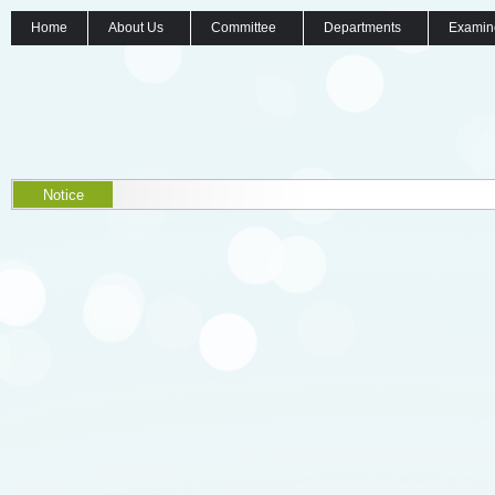
Home
About Us
Committee
Departments
Examin
Notice