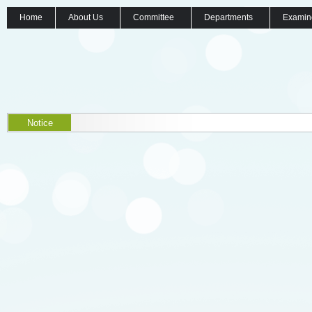
Home
About Us
Committee
Departments
Examin
Notice