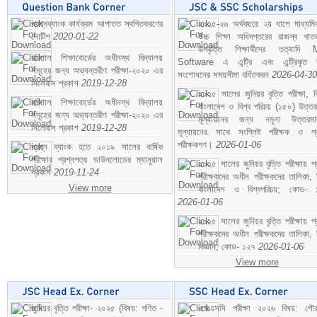
প্রশ্নব্যাংক কার্যক্রম আপাতত স্থগিতকরণের
২০২৫-২৬ অর্থবছরে ২য় ধাপে মাধ্যম
নোটিশ
2020-01-22
উচ্চ শিক্ষা অধিদপ্তরের রাজস্ব খাতভ
উপবৃত্তি শিক্ষার্থীদের তত্যাদি
বরিশাল শিক্ষাবোর্ডের অধীনস্থ বিদ্যালয়
Software এ এন্ট্রি এবং এন্ট্রিকৃত 
সমূহের জন্য অভ্যন্তরীণ পরীক্ষা-২০২০ এর
সংশোধনের সময়সীমা বর্ধিতকরন
2026-04-30
সিলেবাস প্রকাশ
2019-12-28
২০২৫ সালের জুনিয়র বৃত্তি পরীক্ষা, ব
বরিশাল শিক্ষাবোর্ডের অধীনস্থ বিদ্যালয়
বাংলাদেশ ও বিশ্ব পরিচয় (১৫০) উত্তর
সমূহের জন্য অভ্যন্তরীণ পরীক্ষা-২০২০ এর
মূল্যায়নের জন্য নমুনা উত্তরম
সিলেবাস প্রকাশ
2019-12-28
মূল্যায়নের সাথে সংশ্লিষ্ট পরীক্ষক ও প্
পরীক্ষকগণ।
2026-01-06
প্রশ্ন ব্যাংক হতে ২০১৯ সালের বার্ষিক
পরীক্ষার প্রশ্নপত্র ডাউনলোডের ম্যানুয়াল
২০২৫ সালের জুনিয়র বৃত্তি পরীক্ষায় প্
প্রকাশ
2019-11-24
পরীক্ষকদের অধীন পরীক্ষকদের তালিকা, 
View more
বাংলাদেশ ও বিশ্বপরিচয়; কোড- 
2026-01-06
২০২৫ সালের জুনিয়র বৃত্তি পরীক্ষায় প্
পরীক্ষকদের অধীন পরীক্ষকদের তালিকা, 
বিজ্ঞান; কোড- ১২৭
2026-01-06
View more
জুনিয়র বৃত্তি পরীক্ষা- ২০২৫ (বিষয়: গণিত -
এসএসসি পরীক্ষা ২০২৬ বিষয়: পৌর