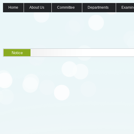
Home
About Us
Committee
Departments
Examin
Notice