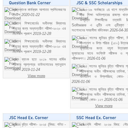
প্রশ্নব্যাংক কার্যক্রম আপাতত স্থগিতকরণের
২০২৫-২৬ অর্থবছরে ২য় ধাপে মাধ্যম
নোটিশ
2020-01-22
উচ্চ শিক্ষা অধিদপ্তরের রাজস্ব খাতভ
উপবৃত্তি শিক্ষার্থীদের তত্যাদি
বরিশাল শিক্ষাবোর্ডের অধীনস্থ বিদ্যালয়
Software এ এন্ট্রি এবং এন্ট্রিকৃত 
সমূহের জন্য অভ্যন্তরীণ পরীক্ষা-২০২০ এর
সংশোধনের সময়সীমা বর্ধিতকরন
2026-04-30
সিলেবাস প্রকাশ
2019-12-28
২০২৫ সালের জুনিয়র বৃত্তি পরীক্ষা, ব
বরিশাল শিক্ষাবোর্ডের অধীনস্থ বিদ্যালয়
বাংলাদেশ ও বিশ্ব পরিচয় (১৫০) উত্তর
সমূহের জন্য অভ্যন্তরীণ পরীক্ষা-২০২০ এর
মূল্যায়নের জন্য নমুনা উত্তরম
সিলেবাস প্রকাশ
2019-12-28
মূল্যায়নের সাথে সংশ্লিষ্ট পরীক্ষক ও প্
পরীক্ষকগণ।
2026-01-06
প্রশ্ন ব্যাংক হতে ২০১৯ সালের বার্ষিক
পরীক্ষার প্রশ্নপত্র ডাউনলোডের ম্যানুয়াল
২০২৫ সালের জুনিয়র বৃত্তি পরীক্ষায় প্
প্রকাশ
2019-11-24
পরীক্ষকদের অধীন পরীক্ষকদের তালিকা, 
View more
বাংলাদেশ ও বিশ্বপরিচয়; কোড- 
2026-01-06
২০২৫ সালের জুনিয়র বৃত্তি পরীক্ষায় প্
পরীক্ষকদের অধীন পরীক্ষকদের তালিকা, 
বিজ্ঞান; কোড- ১২৭
2026-01-06
View more
জুনিয়র বৃত্তি পরীক্ষা- ২০২৫ (বিষয়: গণিত -
এসএসসি পরীক্ষা ২০২৬ বিষয়: পৌর