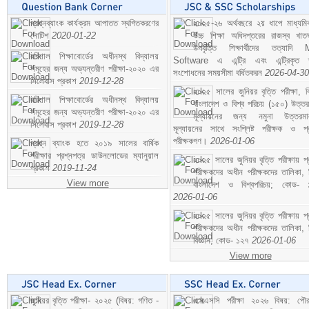
প্রশ্নব্যাংক কার্যক্রম আপাতত স্থগিতকরণের
২০২৫-২৬ অর্থবছরে ২য় ধাপে মাধ্যম
নোটিশ
2020-01-22
উচ্চ শিক্ষা অধিদপ্তরের রাজস্ব খাতভ
উপবৃত্তি শিক্ষার্থীদের তত্যাদি
বরিশাল শিক্ষাবোর্ডের অধীনস্থ বিদ্যালয়
Software এ এন্ট্রি এবং এন্ট্রিকৃত 
সমূহের জন্য অভ্যন্তরীণ পরীক্ষা-২০২০ এর
সংশোধনের সময়সীমা বর্ধিতকরন
2026-04-30
সিলেবাস প্রকাশ
2019-12-28
২০২৫ সালের জুনিয়র বৃত্তি পরীক্ষা, ব
বরিশাল শিক্ষাবোর্ডের অধীনস্থ বিদ্যালয়
বাংলাদেশ ও বিশ্ব পরিচয় (১৫০) উত্তর
সমূহের জন্য অভ্যন্তরীণ পরীক্ষা-২০২০ এর
মূল্যায়নের জন্য নমুনা উত্তরম
সিলেবাস প্রকাশ
2019-12-28
মূল্যায়নের সাথে সংশ্লিষ্ট পরীক্ষক ও প্
পরীক্ষকগণ।
2026-01-06
প্রশ্ন ব্যাংক হতে ২০১৯ সালের বার্ষিক
পরীক্ষার প্রশ্নপত্র ডাউনলোডের ম্যানুয়াল
২০২৫ সালের জুনিয়র বৃত্তি পরীক্ষায় প্
প্রকাশ
2019-11-24
পরীক্ষকদের অধীন পরীক্ষকদের তালিকা, 
View more
বাংলাদেশ ও বিশ্বপরিচয়; কোড- 
2026-01-06
২০২৫ সালের জুনিয়র বৃত্তি পরীক্ষায় প্
পরীক্ষকদের অধীন পরীক্ষকদের তালিকা, 
বিজ্ঞান; কোড- ১২৭
2026-01-06
View more
জুনিয়র বৃত্তি পরীক্ষা- ২০২৫ (বিষয়: গণিত -
এসএসসি পরীক্ষা ২০২৬ বিষয়: পৌর