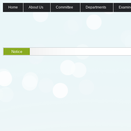
Home
About Us
Committee
Departments
Examin
Notice