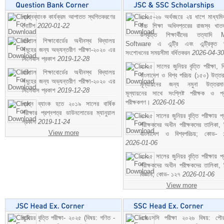
প্রশ্নব্যাংক কার্যক্রম আপাতত স্থগিতকরণের
২০২৫-২৬ অর্থবছরে ২য় ধাপে মাধ্যম
নোটিশ
2020-01-22
উচ্চ শিক্ষা অধিদপ্তরের রাজস্ব খাতভ
উপবৃত্তি শিক্ষার্থীদের তত্যাদি
বরিশাল শিক্ষাবোর্ডের অধীনস্থ বিদ্যালয়
Software এ এন্ট্রি এবং এন্ট্রিকৃত 
সমূহের জন্য অভ্যন্তরীণ পরীক্ষা-২০২০ এর
সংশোধনের সময়সীমা বর্ধিতকরন
2026-04-30
সিলেবাস প্রকাশ
2019-12-28
২০২৫ সালের জুনিয়র বৃত্তি পরীক্ষা, ব
বরিশাল শিক্ষাবোর্ডের অধীনস্থ বিদ্যালয়
বাংলাদেশ ও বিশ্ব পরিচয় (১৫০) উত্তর
সমূহের জন্য অভ্যন্তরীণ পরীক্ষা-২০২০ এর
মূল্যায়নের জন্য নমুনা উত্তরম
সিলেবাস প্রকাশ
2019-12-28
মূল্যায়নের সাথে সংশ্লিষ্ট পরীক্ষক ও প্
পরীক্ষকগণ।
2026-01-06
প্রশ্ন ব্যাংক হতে ২০১৯ সালের বার্ষিক
পরীক্ষার প্রশ্নপত্র ডাউনলোডের ম্যানুয়াল
২০২৫ সালের জুনিয়র বৃত্তি পরীক্ষায় প্
প্রকাশ
2019-11-24
পরীক্ষকদের অধীন পরীক্ষকদের তালিকা, 
View more
বাংলাদেশ ও বিশ্বপরিচয়; কোড- 
2026-01-06
২০২৫ সালের জুনিয়র বৃত্তি পরীক্ষায় প্
পরীক্ষকদের অধীন পরীক্ষকদের তালিকা, 
বিজ্ঞান; কোড- ১২৭
2026-01-06
View more
জুনিয়র বৃত্তি পরীক্ষা- ২০২৫ (বিষয়: গণিত -
এসএসসি পরীক্ষা ২০২৬ বিষয়: পৌর