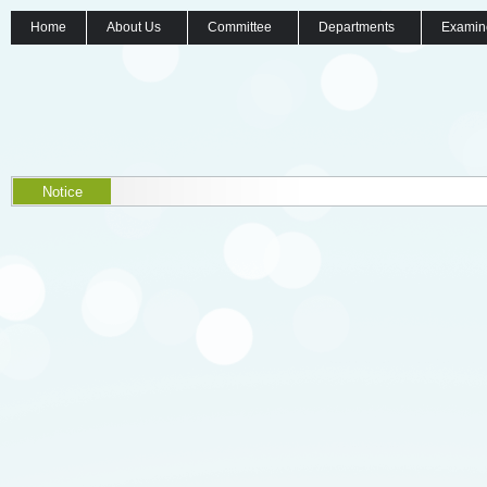
Home
About Us
Committee
Departments
Examin
Notice