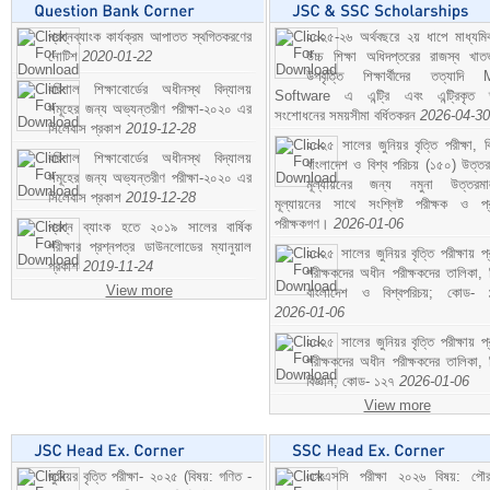
প্রশ্নব্যাংক কার্যক্রম আপাতত স্থগিতকরণের
২০২৫-২৬ অর্থবছরে ২য় ধাপে মাধ্যম
নোটিশ
2020-01-22
উচ্চ শিক্ষা অধিদপ্তরের রাজস্ব খাতভ
উপবৃত্তি শিক্ষার্থীদের তত্যাদি
বরিশাল শিক্ষাবোর্ডের অধীনস্থ বিদ্যালয়
Software এ এন্ট্রি এবং এন্ট্রিকৃত 
সমূহের জন্য অভ্যন্তরীণ পরীক্ষা-২০২০ এর
সংশোধনের সময়সীমা বর্ধিতকরন
2026-04-30
সিলেবাস প্রকাশ
2019-12-28
২০২৫ সালের জুনিয়র বৃত্তি পরীক্ষা, ব
বরিশাল শিক্ষাবোর্ডের অধীনস্থ বিদ্যালয়
বাংলাদেশ ও বিশ্ব পরিচয় (১৫০) উত্তর
সমূহের জন্য অভ্যন্তরীণ পরীক্ষা-২০২০ এর
মূল্যায়নের জন্য নমুনা উত্তরম
সিলেবাস প্রকাশ
2019-12-28
মূল্যায়নের সাথে সংশ্লিষ্ট পরীক্ষক ও প্
পরীক্ষকগণ।
2026-01-06
প্রশ্ন ব্যাংক হতে ২০১৯ সালের বার্ষিক
পরীক্ষার প্রশ্নপত্র ডাউনলোডের ম্যানুয়াল
২০২৫ সালের জুনিয়র বৃত্তি পরীক্ষায় প্
প্রকাশ
2019-11-24
পরীক্ষকদের অধীন পরীক্ষকদের তালিকা, 
View more
বাংলাদেশ ও বিশ্বপরিচয়; কোড- 
2026-01-06
২০২৫ সালের জুনিয়র বৃত্তি পরীক্ষায় প্
পরীক্ষকদের অধীন পরীক্ষকদের তালিকা, 
বিজ্ঞান; কোড- ১২৭
2026-01-06
View more
জুনিয়র বৃত্তি পরীক্ষা- ২০২৫ (বিষয়: গণিত -
এসএসসি পরীক্ষা ২০২৬ বিষয়: পৌর