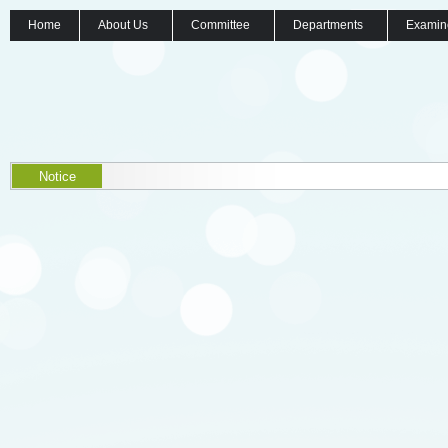
Home
About Us
Committee
Departments
Examin
Notice