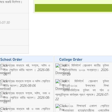
ষয়ে জরুরি নির্দেশনা।
6-07-30
ছাড়পত্রের মাধ্যমে ষষ্ঠ, সপ্তম, অষ্টম ও
প্রাইম মিনিস্টার্স গোল্ডকাপ জাতীয় ফুটবল
নবম শ্রেণিতে ভর্তির আদেশ ।
2026-08-
প্রতিযোগিতায় ২০২৬ সংক্রান্ত।
2026-
06
07-29
ছাড়পত্রের মাধ্যমে সপ্তম ও অষ্টম শ্রেণিতে
প্রাইম মিনিস্টার্স গোল্ডকাপ ফুটবল
ভর্তির আদেশ।
2026-08-06
টুর্নামেন্ট-২০২৬ উপলক্ষ্যে শিক্ষা
প্রতিষ্ঠানভিত্তিক ফুটবল দল গঠন ও
ছাড়পত্রের মাধ্যমে সপ্তম, অষ্টম, নবম ও
প্রস্তুতিমূলক কার্যক্রম গ্রহণ প্রসঙ্গে।
2026-07-
দশম শ্রেণিতে ভর্তির আদেশ।
2026-08-
22
03
২০২৫-২৬ শিক্ষাবর্ষে একাদশ শ্রেণিতে
ছাড়পত্রের মাধ্যমে ষষ্ঠ ও নবম শ্রেণিতে
অধ্যয়নরত ছাত্র/ছাত্রীদের একাডেমিক