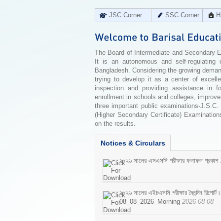
JSC Corner
SSC Corner
H
The Board of Intermediate and Secondary Edu
It is an autonomous and self-regulating 
Bangladesh. Considering the growing demand 
trying to develop it as a center of excell
inspection and providing assistance in f
enrollment in schools and colleges, improv
three important public examinations-J.S.C.
(Higher Secondary Certificate) Examinations
on the results.
Notices & Circulars
২০২৬ সালের এসএসসি পরীক্ষার ফলাফল প্রকাশ
২০২৬ সালের এইচএসসি পরীক্ষার দৈনন্দিন রিপোর্ট।
08_08_2026_Morning
2026-08-08