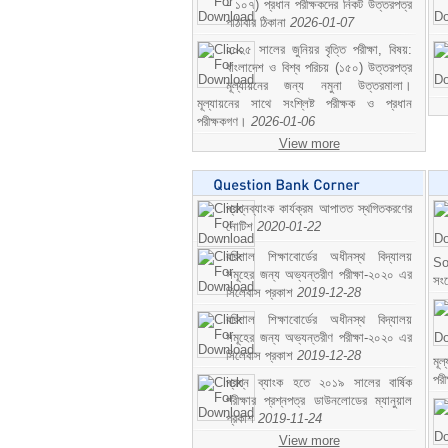
- ১০৭) প্রধান পরীক্ষকদের নিকট উত্তরপত্র
পাঠাবার ঠিকানা
2026-01-07
২০২৫ সালের জুনিয়র বৃত্তি পরীক্ষা, বিষয়:
বাংলাদেশ ও বিশ্ব পরিচয় (১৫০) উত্তরপত্র
মূল্যায়নের জন্য নমুনা উত্তরমালা।
মূল্যায়নের সাথে সংশ্লিষ্ট পরীক্ষক ও প্রধান
পরীক্ষকগণ।
2026-01-06
View more
প্রশ্নব্যাংক কার্যক্রম আপাতত স্থগিতকরণের
নোটিশ
2020-01-22
বরিশাল শিক্ষাবোর্ডের অধীনস্থ বিদ্যালয়
So
সমূহের জন্য অভ্যন্তরীণ পরীক্ষা-২০২০ এর
সং
সিলেবাস প্রকাশ
2019-12-28
বরিশাল শিক্ষাবোর্ডের অধীনস্থ বিদ্যালয়
সমূহের জন্য অভ্যন্তরীণ পরীক্ষা-২০২০ এর
সিলেবাস প্রকাশ
2019-12-28
মূ
পর
প্রশ্ন ব্যাংক হতে ২০১৯ সালের বার্ষিক
পরীক্ষার প্রশ্নপত্র ডাউনলোডের ম্যানুয়াল
প্রকাশ
2019-11-24
View more