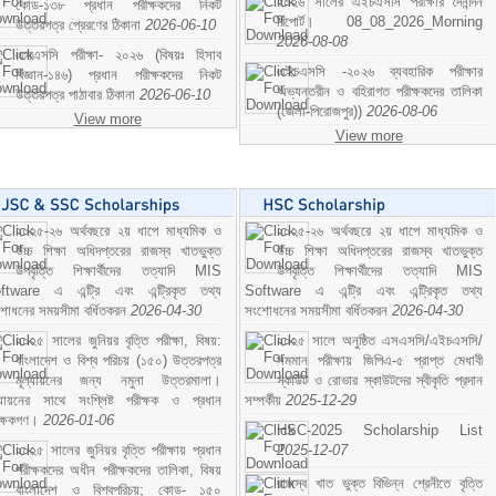
২০২৬ সালের এইচএসসি পরীক্ষার দৈনন্দিন
কোড-১৩৮ প্রধান পরীক্ষকদের নিকট
রিপোর্ট। 08_08_2026_Morning
উত্তরপত্র প্রেরণের ঠিকানা
2026-06-10
2026-08-08
এসএসসি পরীক্ষা- ২০২৬ (বিষয়ঃ হিসাব
এইচএসসি -২০২৬ ব্যবহারিক পরীক্ষার
বিজ্ঞান-১৪৬) প্রধান পরীক্ষকদের নিকট
অভ্যন্তরীন ও বহিরাগত পরীক্ষকদের তালিকা
উত্তরপত্র পাঠাবার ঠিকানা
2026-06-10
(জেলা-পিরোজপুর))
2026-08-06
View more
View more
২০২৫-২৬ অর্থবছরে ২য় ধাপে মাধ্যমিক ও
২০২৫-২৬ অর্থবছরে ২য় ধাপে মাধ্যমিক ও
উচ্চ শিক্ষা অধিদপ্তরের রাজস্ব খাতভুক্ত
উচ্চ শিক্ষা অধিদপ্তরের রাজস্ব খাতভুক্ত
উপবৃত্তি শিক্ষার্থীদের তত্যাদি MIS
উপবৃত্তি শিক্ষার্থীদের তত্যাদি MIS
ftware এ এন্ট্রি এবং এন্ট্রিকৃত তথ্য
Software এ এন্ট্রি এবং এন্ট্রিকৃত তথ্য
শোধনের সময়সীমা বর্ধিতকরন
2026-04-30
সংশোধনের সময়সীমা বর্ধিতকরন
2026-04-30
২০২৫ সালের জুনিয়র বৃত্তি পরীক্ষা, বিষয়:
২০২৫ সালে অনুষ্ঠিত এসএসসি/এইচএসসি/
বাংলাদেশ ও বিশ্ব পরিচয় (১৫০) উত্তরপত্র
সমমান পরীক্ষায় জিপিএ-৫ প্রাপ্ত মেধাবী
মূল্যায়নের জন্য নমুনা উত্তরমালা।
স্কাউট ও রোভার স্কাউটদের স্বীকৃতি প্রদান
ল্যায়নের সাথে সংশ্লিষ্ট পরীক্ষক ও প্রধান
সম্পর্কীয়
2025-12-29
ীক্ষকগণ।
2026-01-06
HSC-2025 Scholarship List
২০২৫ সালের জুনিয়র বৃত্তি পরীক্ষায় প্রধান
2025-12-07
পরীক্ষকদের অধীন পরীক্ষকদের তালিকা, বিষয়
রাজস্ব খাত ভুক্ত বিভিন্ন শ্রেনীতে বৃত্তি
বাংলাদেশ ও বিশ্বপরিচয়; কোড- ১৫০