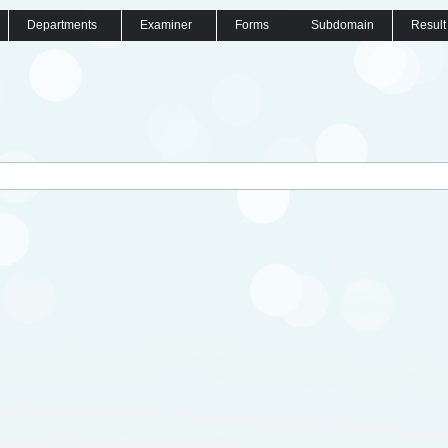
Departments
Examiner
Forms
Subdomain
Result