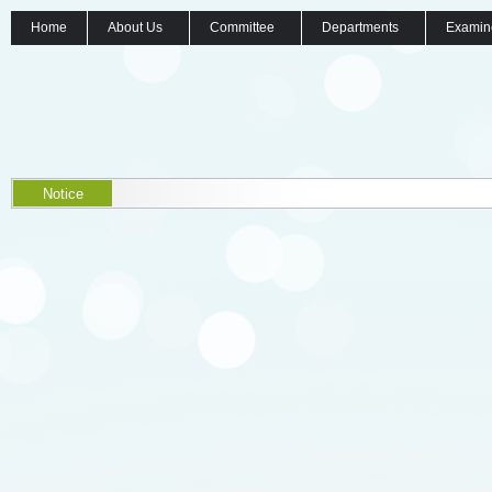
Home
About Us
Committee
Departments
Examin
Notice