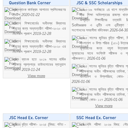
প্রশ্নব্যাংক কার্যক্রম আপাতত স্থগিতকরণের
২০২৫-২৬ অর্থবছরে ২য় ধাপে মাধ্যম
নোটিশ
2020-01-22
উচ্চ শিক্ষা অধিদপ্তরের রাজস্ব খাতভ
উপবৃত্তি শিক্ষার্থীদের তত্যাদি
বরিশাল শিক্ষাবোর্ডের অধীনস্থ বিদ্যালয়
Software এ এন্ট্রি এবং এন্ট্রিকৃত 
সমূহের জন্য অভ্যন্তরীণ পরীক্ষা-২০২০ এর
সংশোধনের সময়সীমা বর্ধিতকরন
2026-04-30
সিলেবাস প্রকাশ
2019-12-28
২০২৫ সালের জুনিয়র বৃত্তি পরীক্ষা, ব
বরিশাল শিক্ষাবোর্ডের অধীনস্থ বিদ্যালয়
বাংলাদেশ ও বিশ্ব পরিচয় (১৫০) উত্তর
সমূহের জন্য অভ্যন্তরীণ পরীক্ষা-২০২০ এর
মূল্যায়নের জন্য নমুনা উত্তরম
সিলেবাস প্রকাশ
2019-12-28
মূল্যায়নের সাথে সংশ্লিষ্ট পরীক্ষক ও প্
পরীক্ষকগণ।
2026-01-06
প্রশ্ন ব্যাংক হতে ২০১৯ সালের বার্ষিক
পরীক্ষার প্রশ্নপত্র ডাউনলোডের ম্যানুয়াল
২০২৫ সালের জুনিয়র বৃত্তি পরীক্ষায় প্
প্রকাশ
2019-11-24
পরীক্ষকদের অধীন পরীক্ষকদের তালিকা, 
View more
বাংলাদেশ ও বিশ্বপরিচয়; কোড- 
2026-01-06
২০২৫ সালের জুনিয়র বৃত্তি পরীক্ষায় প্
পরীক্ষকদের অধীন পরীক্ষকদের তালিকা, 
বিজ্ঞান; কোড- ১২৭
2026-01-06
View more
জুনিয়র বৃত্তি পরীক্ষা- ২০২৫ (বিষয়: গণিত -
এসএসসি পরীক্ষা ২০২৬ বিষয়: পৌর