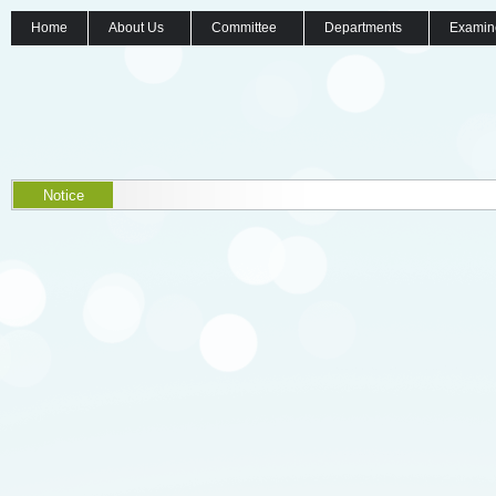
Home
About Us
Committee
Departments
Examin
Notice