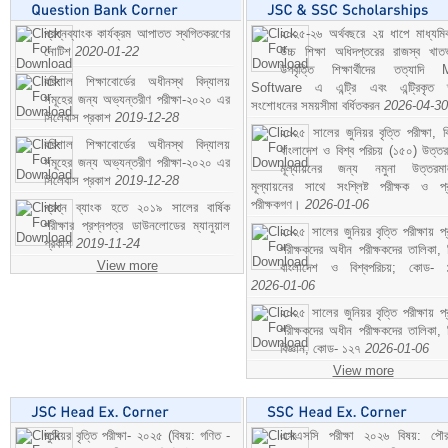
প্রশ্নব্যাংক কার্যক্রম আপাতত স্থগিতকরণের
২০২৫-২৬ অর্থবছরে ২য় ধাপে মাধ্যম
নোটিশ
2020-01-22
উচ্চ শিক্ষা অধিদপ্তরের রাজস্ব খাতভ
উপবৃত্তি শিক্ষার্থীদের তত্যাদি
বরিশাল শিক্ষাবোর্ডের অধীনস্থ বিদ্যালয়
Software এ এন্ট্রি এবং এন্ট্রিকৃত 
সমূহের জন্য অভ্যন্তরীণ পরীক্ষা-২০২০ এর
সংশোধনের সময়সীমা বর্ধিতকরন
2026-04-30
সিলেবাস প্রকাশ
2019-12-28
২০২৫ সালের জুনিয়র বৃত্তি পরীক্ষা, ব
বরিশাল শিক্ষাবোর্ডের অধীনস্থ বিদ্যালয়
বাংলাদেশ ও বিশ্ব পরিচয় (১৫০) উত্তর
সমূহের জন্য অভ্যন্তরীণ পরীক্ষা-২০২০ এর
মূল্যায়নের জন্য নমুনা উত্তরম
সিলেবাস প্রকাশ
2019-12-28
মূল্যায়নের সাথে সংশ্লিষ্ট পরীক্ষক ও প্
পরীক্ষকগণ।
2026-01-06
প্রশ্ন ব্যাংক হতে ২০১৯ সালের বার্ষিক
পরীক্ষার প্রশ্নপত্র ডাউনলোডের ম্যানুয়াল
২০২৫ সালের জুনিয়র বৃত্তি পরীক্ষায় প্
প্রকাশ
2019-11-24
পরীক্ষকদের অধীন পরীক্ষকদের তালিকা, 
View more
বাংলাদেশ ও বিশ্বপরিচয়; কোড- 
2026-01-06
২০২৫ সালের জুনিয়র বৃত্তি পরীক্ষায় প্
পরীক্ষকদের অধীন পরীক্ষকদের তালিকা, 
বিজ্ঞান; কোড- ১২৭
2026-01-06
View more
জুনিয়র বৃত্তি পরীক্ষা- ২০২৫ (বিষয়: গণিত -
এসএসসি পরীক্ষা ২০২৬ বিষয়: পৌর