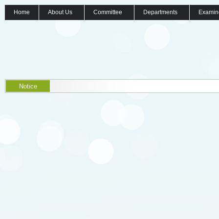
Home
About Us
Committee
Departments
Examin
Notice