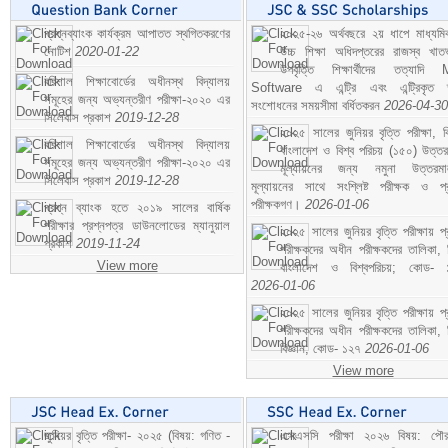
প্রশ্নব্যাংক কার্যক্রম আপাতত স্থগিতকরণের
২০২৫-২৬ অর্থবছরে ২য় ধাপে মাধ্যম
নোটিশ
2020-01-22
উচ্চ শিক্ষা অধিদপ্তরের রাজস্ব খাতভ
উপবৃত্তি শিক্ষার্থীদের তত্যাদি
বরিশাল শিক্ষাবোর্ডের অধীনস্থ বিদ্যালয়
Software এ এন্ট্রি এবং এন্ট্রিকৃত 
সমূহের জন্য অভ্যন্তরীণ পরীক্ষা-২০২০ এর
সংশোধনের সময়সীমা বর্ধিতকরন
2026-04-30
সিলেবাস প্রকাশ
2019-12-28
২০২৫ সালের জুনিয়র বৃত্তি পরীক্ষা, ব
বরিশাল শিক্ষাবোর্ডের অধীনস্থ বিদ্যালয়
বাংলাদেশ ও বিশ্ব পরিচয় (১৫০) উত্তর
সমূহের জন্য অভ্যন্তরীণ পরীক্ষা-২০২০ এর
মূল্যায়নের জন্য নমুনা উত্তরম
সিলেবাস প্রকাশ
2019-12-28
মূল্যায়নের সাথে সংশ্লিষ্ট পরীক্ষক ও প্
পরীক্ষকগণ।
2026-01-06
প্রশ্ন ব্যাংক হতে ২০১৯ সালের বার্ষিক
পরীক্ষার প্রশ্নপত্র ডাউনলোডের ম্যানুয়াল
২০২৫ সালের জুনিয়র বৃত্তি পরীক্ষায় প্
প্রকাশ
2019-11-24
পরীক্ষকদের অধীন পরীক্ষকদের তালিকা, 
View more
বাংলাদেশ ও বিশ্বপরিচয়; কোড- 
2026-01-06
২০২৫ সালের জুনিয়র বৃত্তি পরীক্ষায় প্
পরীক্ষকদের অধীন পরীক্ষকদের তালিকা, 
বিজ্ঞান; কোড- ১২৭
2026-01-06
View more
জুনিয়র বৃত্তি পরীক্ষা- ২০২৫ (বিষয়: গণিত -
এসএসসি পরীক্ষা ২০২৬ বিষয়: পৌর