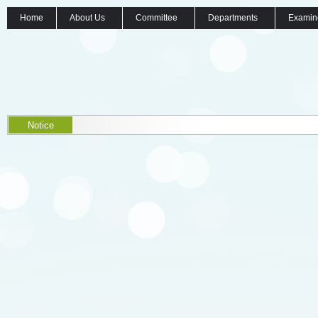
Home
About Us
Committee
Departments
Examin
Notice