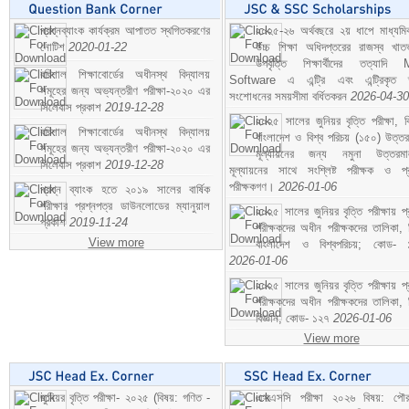
প্রশ্নব্যাংক কার্যক্রম আপাতত স্থগিতকরণের
২০২৫-২৬ অর্থবছরে ২য় ধাপে মাধ্যম
নোটিশ
2020-01-22
উচ্চ শিক্ষা অধিদপ্তরের রাজস্ব খাতভ
উপবৃত্তি শিক্ষার্থীদের তত্যাদি
বরিশাল শিক্ষাবোর্ডের অধীনস্থ বিদ্যালয়
Software এ এন্ট্রি এবং এন্ট্রিকৃত 
সমূহের জন্য অভ্যন্তরীণ পরীক্ষা-২০২০ এর
সংশোধনের সময়সীমা বর্ধিতকরন
2026-04-30
সিলেবাস প্রকাশ
2019-12-28
২০২৫ সালের জুনিয়র বৃত্তি পরীক্ষা, ব
বরিশাল শিক্ষাবোর্ডের অধীনস্থ বিদ্যালয়
বাংলাদেশ ও বিশ্ব পরিচয় (১৫০) উত্তর
সমূহের জন্য অভ্যন্তরীণ পরীক্ষা-২০২০ এর
মূল্যায়নের জন্য নমুনা উত্তরম
সিলেবাস প্রকাশ
2019-12-28
মূল্যায়নের সাথে সংশ্লিষ্ট পরীক্ষক ও প্
পরীক্ষকগণ।
2026-01-06
প্রশ্ন ব্যাংক হতে ২০১৯ সালের বার্ষিক
পরীক্ষার প্রশ্নপত্র ডাউনলোডের ম্যানুয়াল
২০২৫ সালের জুনিয়র বৃত্তি পরীক্ষায় প্
প্রকাশ
2019-11-24
পরীক্ষকদের অধীন পরীক্ষকদের তালিকা, 
View more
বাংলাদেশ ও বিশ্বপরিচয়; কোড- 
2026-01-06
২০২৫ সালের জুনিয়র বৃত্তি পরীক্ষায় প্
পরীক্ষকদের অধীন পরীক্ষকদের তালিকা, 
বিজ্ঞান; কোড- ১২৭
2026-01-06
View more
জুনিয়র বৃত্তি পরীক্ষা- ২০২৫ (বিষয়: গণিত -
এসএসসি পরীক্ষা ২০২৬ বিষয়: পৌর