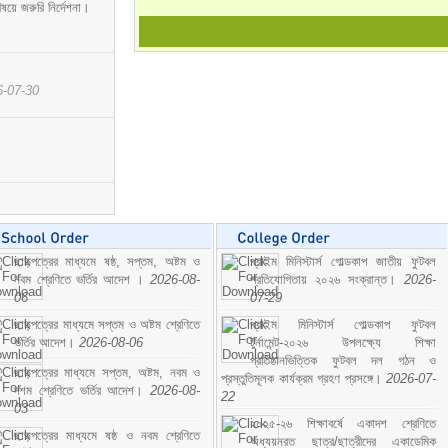
ষয়ে জরুরি নির্দেশনা।
6-07-30
ছাড়পত্রের মাধ্যমে ষষ্ঠ, সপ্তম, অষ্টম ও
প্রাইম মিনিস্টার্স গোল্ডকাপ জাতীয় ফুটবল
নবম শ্রেণিতে ভর্তির আদেশ ।
2026-08-
প্রতিযোগিতায় ২০২৬ সংক্রান্ত।
2026-
06
07-29
ছাড়পত্রের মাধ্যমে সপ্তম ও অষ্টম শ্রেণিতে
প্রাইম মিনিস্টার্স গোল্ডকাপ ফুটবল
ভর্তির আদেশ।
2026-08-06
টুর্নামেন্ট-২০২৬ উপলক্ষ্যে শিক্ষা
প্রতিষ্ঠানভিত্তিক ফুটবল দল গঠন ও
ছাড়পত্রের মাধ্যমে সপ্তম, অষ্টম, নবম ও
প্রস্তুতিমূলক কার্যক্রম গ্রহণ প্রসঙ্গে।
2026-07-
দশম শ্রেণিতে ভর্তির আদেশ।
2026-08-
22
03
২০২৫-২৬ শিক্ষাবর্ষে একাদশ শ্রেণিতে
ছাড়পত্রের মাধ্যমে ষষ্ঠ ও নবম শ্রেণিতে
অধ্যয়নরত ছাত্র/ছাত্রীদের একাডেমিক