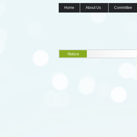
Home
About Us
Committee
Notice