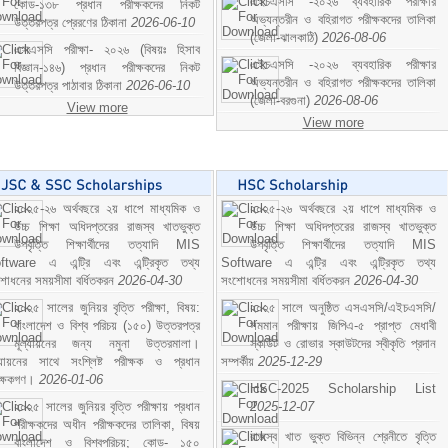
এইচএসসি -২০২৬ ব্যবহারিক পরীক্ষার
কোড-১৩৮ প্রধান পরীক্ষকদের নিকট
অভ্যন্তরীন ও বহিরাগত পরীক্ষকদের তালিকা
উত্তরপত্র প্রেরণের ঠিকানা
2026-06-10
(জেলা-ঝালকাঠি)
2026-08-06
এসএসসি পরীক্ষা- ২০২৬ (বিষয়ঃ হিসাব
এইচএসসি -২০২৬ ব্যবহারিক পরীক্ষার
বিজ্ঞান-১৪৬) প্রধান পরীক্ষকদের নিকট
অভ্যন্তরীন ও বহিরাগত পরীক্ষকদের তালিকা
উত্তরপত্র পাঠাবার ঠিকানা
2026-06-10
(জেলা-বরগুনা)
2026-08-06
View more
View more
২০২৫-২৬ অর্থবছরে ২য় ধাপে মাধ্যমিক ও
২০২৫-২৬ অর্থবছরে ২য় ধাপে মাধ্যমিক ও
উচ্চ শিক্ষা অধিদপ্তরের রাজস্ব খাতভুক্ত
উচ্চ শিক্ষা অধিদপ্তরের রাজস্ব খাতভুক্ত
উপবৃত্তি শিক্ষার্থীদের তত্যাদি MIS
উপবৃত্তি শিক্ষার্থীদের তত্যাদি MIS
ftware এ এন্ট্রি এবং এন্ট্রিকৃত তথ্য
Software এ এন্ট্রি এবং এন্ট্রিকৃত তথ্য
শোধনের সময়সীমা বর্ধিতকরন
2026-04-30
সংশোধনের সময়সীমা বর্ধিতকরন
2026-04-30
২০২৫ সালের জুনিয়র বৃত্তি পরীক্ষা, বিষয়:
২০২৫ সালে অনুষ্ঠিত এসএসসি/এইচএসসি/
বাংলাদেশ ও বিশ্ব পরিচয় (১৫০) উত্তরপত্র
সমমান পরীক্ষায় জিপিএ-৫ প্রাপ্ত মেধাবী
মূল্যায়নের জন্য নমুনা উত্তরমালা।
স্কাউট ও রোভার স্কাউটদের স্বীকৃতি প্রদান
ল্যায়নের সাথে সংশ্লিষ্ট পরীক্ষক ও প্রধান
সম্পর্কীয়
2025-12-29
ীক্ষকগণ।
2026-01-06
HSC-2025 Scholarship List
২০২৫ সালের জুনিয়র বৃত্তি পরীক্ষায় প্রধান
2025-12-07
পরীক্ষকদের অধীন পরীক্ষকদের তালিকা, বিষয়
রাজস্ব খাত ভুক্ত বিভিন্ন শ্রেনীতে বৃত্তি
বাংলাদেশ ও বিশ্বপরিচয়; কোড- ১৫০