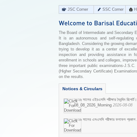
JSC Corner
SSC Corner
H
The Board of Intermediate and Secondary Edu
It is an autonomous and self-regulating 
Bangladesh. Considering the growing demand 
trying to develop it as a center of excell
inspection and providing assistance in f
enrollment in schools and colleges, improv
three important public examinations-J.S.C.
(Higher Secondary Certificate) Examinations
on the results.
Notices & Circulars
২০২৬ সালের এইচএসসি পরীক্ষার দৈনন্দিন রিপোর্ট।
08_08_2026_Morning
2026-08-08
২০২৬ সালের এসএসসি পরীক্ষার ফলাফল প্রকাশ