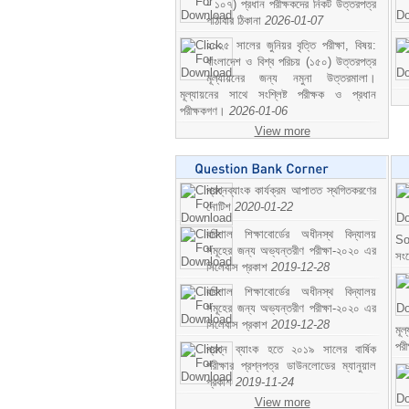
- ১০৭) প্রধান পরীক্ষকদের নিকট উত্তরপত্র
পাঠাবার ঠিকানা
2026-01-07
২০২৫ সালের জুনিয়র বৃত্তি পরীক্ষা, বিষয়:
বাংলাদেশ ও বিশ্ব পরিচয় (১৫০) উত্তরপত্র
মূল্যায়নের জন্য নমুনা উত্তরমালা।
মূল্যায়নের সাথে সংশ্লিষ্ট পরীক্ষক ও প্রধান
পরীক্ষকগণ।
2026-01-06
View more
প্রশ্নব্যাংক কার্যক্রম আপাতত স্থগিতকরণের
নোটিশ
2020-01-22
বরিশাল শিক্ষাবোর্ডের অধীনস্থ বিদ্যালয়
So
সমূহের জন্য অভ্যন্তরীণ পরীক্ষা-২০২০ এর
সং
সিলেবাস প্রকাশ
2019-12-28
বরিশাল শিক্ষাবোর্ডের অধীনস্থ বিদ্যালয়
সমূহের জন্য অভ্যন্তরীণ পরীক্ষা-২০২০ এর
সিলেবাস প্রকাশ
2019-12-28
মূ
পর
প্রশ্ন ব্যাংক হতে ২০১৯ সালের বার্ষিক
পরীক্ষার প্রশ্নপত্র ডাউনলোডের ম্যানুয়াল
প্রকাশ
2019-11-24
View more