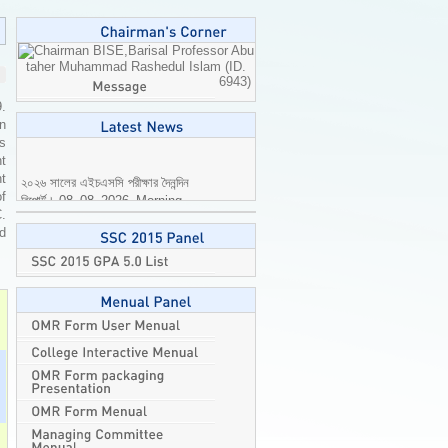
Professor Abu
taher Muhammad Rashedul Islam (ID.
6943)
9.
n
is
t
২০২৬ সালের এইচএসসি পরীক্ষার দৈনন্দিন
t
রিপোর্ট। 08_08_2026_Morning
of
2026-08-08
C.
ed