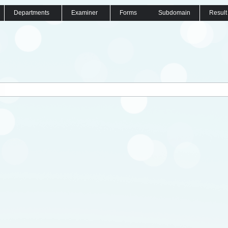
Departments
Examiner
Forms
Subdomain
Result