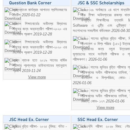
প্রশ্নব্যাংক কার্যক্রম আপাতত স্থগিতকরণের
২০২৫-২৬ অর্থবছরে ২য় ধাপে মাধ্যম
নোটিশ
2020-01-22
উচ্চ শিক্ষা অধিদপ্তরের রাজস্ব খাতভ
উপবৃত্তি শিক্ষার্থীদের তত্যাদি
বরিশাল শিক্ষাবোর্ডের অধীনস্থ বিদ্যালয়
Software এ এন্ট্রি এবং এন্ট্রিকৃত 
সমূহের জন্য অভ্যন্তরীণ পরীক্ষা-২০২০ এর
সংশোধনের সময়সীমা বর্ধিতকরন
2026-04-30
সিলেবাস প্রকাশ
2019-12-28
২০২৫ সালের জুনিয়র বৃত্তি পরীক্ষা, ব
বরিশাল শিক্ষাবোর্ডের অধীনস্থ বিদ্যালয়
বাংলাদেশ ও বিশ্ব পরিচয় (১৫০) উত্তর
সমূহের জন্য অভ্যন্তরীণ পরীক্ষা-২০২০ এর
মূল্যায়নের জন্য নমুনা উত্তরম
সিলেবাস প্রকাশ
2019-12-28
মূল্যায়নের সাথে সংশ্লিষ্ট পরীক্ষক ও প্
পরীক্ষকগণ।
2026-01-06
প্রশ্ন ব্যাংক হতে ২০১৯ সালের বার্ষিক
পরীক্ষার প্রশ্নপত্র ডাউনলোডের ম্যানুয়াল
২০২৫ সালের জুনিয়র বৃত্তি পরীক্ষায় প্
প্রকাশ
2019-11-24
পরীক্ষকদের অধীন পরীক্ষকদের তালিকা, 
View more
বাংলাদেশ ও বিশ্বপরিচয়; কোড- 
2026-01-06
২০২৫ সালের জুনিয়র বৃত্তি পরীক্ষায় প্
পরীক্ষকদের অধীন পরীক্ষকদের তালিকা, 
বিজ্ঞান; কোড- ১২৭
2026-01-06
View more
জুনিয়র বৃত্তি পরীক্ষা- ২০২৫ (বিষয়: গণিত -
এসএসসি পরীক্ষা ২০২৬ বিষয়: পৌর