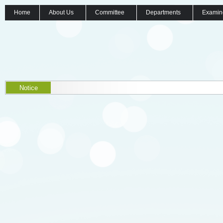
Home
About Us
Committee
Departments
Examin
Notice