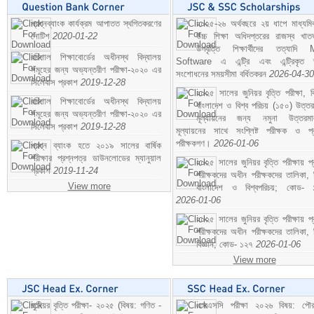
প্রশ্নব্যাংক কার্যক্রম আপাতত স্থগিতকরণের
২০২৫-২৬ অর্থবছরে ২য় ধাপে মাধ্যম
নোটিশ
2020-01-22
উচ্চ শিক্ষা অধিদপ্তরের রাজস্ব খাতভ
উপবৃত্তি শিক্ষার্থীদের তত্যাদি
বরিশাল শিক্ষাবোর্ডের অধীনস্থ বিদ্যালয়
Software এ এন্ট্রি এবং এন্ট্রিকৃত 
সমূহের জন্য অভ্যন্তরীণ পরীক্ষা-২০২০ এর
সংশোধনের সময়সীমা বর্ধিতকরন
2026-04-30
সিলেবাস প্রকাশ
2019-12-28
২০২৫ সালের জুনিয়র বৃত্তি পরীক্ষা, ব
বরিশাল শিক্ষাবোর্ডের অধীনস্থ বিদ্যালয়
বাংলাদেশ ও বিশ্ব পরিচয় (১৫০) উত্তর
সমূহের জন্য অভ্যন্তরীণ পরীক্ষা-২০২০ এর
মূল্যায়নের জন্য নমুনা উত্তরম
সিলেবাস প্রকাশ
2019-12-28
মূল্যায়নের সাথে সংশ্লিষ্ট পরীক্ষক ও প্
পরীক্ষকগণ।
2026-01-06
প্রশ্ন ব্যাংক হতে ২০১৯ সালের বার্ষিক
পরীক্ষার প্রশ্নপত্র ডাউনলোডের ম্যানুয়াল
২০২৫ সালের জুনিয়র বৃত্তি পরীক্ষায় প্
প্রকাশ
2019-11-24
পরীক্ষকদের অধীন পরীক্ষকদের তালিকা, 
View more
বাংলাদেশ ও বিশ্বপরিচয়; কোড- 
2026-01-06
২০২৫ সালের জুনিয়র বৃত্তি পরীক্ষায় প্
পরীক্ষকদের অধীন পরীক্ষকদের তালিকা, 
বিজ্ঞান; কোড- ১২৭
2026-01-06
View more
জুনিয়র বৃত্তি পরীক্ষা- ২০২৫ (বিষয়: গণিত -
এসএসসি পরীক্ষা ২০২৬ বিষয়: পৌর