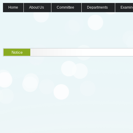
Home
About Us
Committee
Departments
Examin
Notice