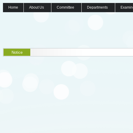
Home
About Us
Committee
Departments
Examin
Notice