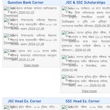
প্রশ্নব্যাংক কার্যক্রম আপাতত স্থগিতকরণের
২০২৫-২৬ অর্থবছরে ২য় ধাপে মাধ্যম
নোটিশ
2020-01-22
উচ্চ শিক্ষা অধিদপ্তরের রাজস্ব খাতভ
উপবৃত্তি শিক্ষার্থীদের তত্যাদি
বরিশাল শিক্ষাবোর্ডের অধীনস্থ বিদ্যালয়
Software এ এন্ট্রি এবং এন্ট্রিকৃত 
সমূহের জন্য অভ্যন্তরীণ পরীক্ষা-২০২০ এর
সংশোধনের সময়সীমা বর্ধিতকরন
2026-04-30
সিলেবাস প্রকাশ
2019-12-28
২০২৫ সালের জুনিয়র বৃত্তি পরীক্ষা, ব
বরিশাল শিক্ষাবোর্ডের অধীনস্থ বিদ্যালয়
বাংলাদেশ ও বিশ্ব পরিচয় (১৫০) উত্তর
সমূহের জন্য অভ্যন্তরীণ পরীক্ষা-২০২০ এর
মূল্যায়নের জন্য নমুনা উত্তরম
সিলেবাস প্রকাশ
2019-12-28
মূল্যায়নের সাথে সংশ্লিষ্ট পরীক্ষক ও প্
পরীক্ষকগণ।
2026-01-06
প্রশ্ন ব্যাংক হতে ২০১৯ সালের বার্ষিক
পরীক্ষার প্রশ্নপত্র ডাউনলোডের ম্যানুয়াল
২০২৫ সালের জুনিয়র বৃত্তি পরীক্ষায় প্
প্রকাশ
2019-11-24
পরীক্ষকদের অধীন পরীক্ষকদের তালিকা, 
View more
বাংলাদেশ ও বিশ্বপরিচয়; কোড- 
2026-01-06
২০২৫ সালের জুনিয়র বৃত্তি পরীক্ষায় প্
পরীক্ষকদের অধীন পরীক্ষকদের তালিকা, 
বিজ্ঞান; কোড- ১২৭
2026-01-06
View more
জুনিয়র বৃত্তি পরীক্ষা- ২০২৫ (বিষয়: গণিত -
এসএসসি পরীক্ষা ২০২৬ বিষয়: পৌর