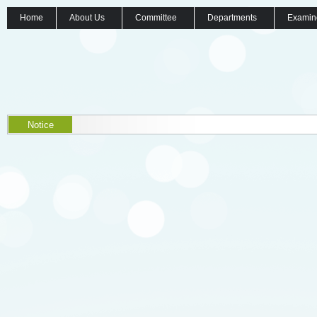
Home
About Us
Committee
Departments
Examin
Notice