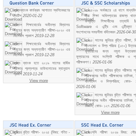
প্রশ্নব্যাংক কার্যক্রম আপাতত স্থগিতকরণের
২০২৫-২৬ অর্থবছরে ২য় ধাপে মাধ্যম
নোটিশ
2020-01-22
উচ্চ শিক্ষা অধিদপ্তরের রাজস্ব খাতভ
উপবৃত্তি শিক্ষার্থীদের তত্যাদি
বরিশাল শিক্ষাবোর্ডের অধীনস্থ বিদ্যালয়
Software এ এন্ট্রি এবং এন্ট্রিকৃত 
সমূহের জন্য অভ্যন্তরীণ পরীক্ষা-২০২০ এর
সংশোধনের সময়সীমা বর্ধিতকরন
2026-04-30
সিলেবাস প্রকাশ
2019-12-28
২০২৫ সালের জুনিয়র বৃত্তি পরীক্ষা, ব
বরিশাল শিক্ষাবোর্ডের অধীনস্থ বিদ্যালয়
বাংলাদেশ ও বিশ্ব পরিচয় (১৫০) উত্তর
সমূহের জন্য অভ্যন্তরীণ পরীক্ষা-২০২০ এর
মূল্যায়নের জন্য নমুনা উত্তরম
সিলেবাস প্রকাশ
2019-12-28
মূল্যায়নের সাথে সংশ্লিষ্ট পরীক্ষক ও প্
পরীক্ষকগণ।
2026-01-06
প্রশ্ন ব্যাংক হতে ২০১৯ সালের বার্ষিক
পরীক্ষার প্রশ্নপত্র ডাউনলোডের ম্যানুয়াল
২০২৫ সালের জুনিয়র বৃত্তি পরীক্ষায় প্
প্রকাশ
2019-11-24
পরীক্ষকদের অধীন পরীক্ষকদের তালিকা, 
View more
বাংলাদেশ ও বিশ্বপরিচয়; কোড- 
2026-01-06
২০২৫ সালের জুনিয়র বৃত্তি পরীক্ষায় প্
পরীক্ষকদের অধীন পরীক্ষকদের তালিকা, 
বিজ্ঞান; কোড- ১২৭
2026-01-06
View more
জুনিয়র বৃত্তি পরীক্ষা- ২০২৫ (বিষয়: গণিত -
এসএসসি পরীক্ষা ২০২৬ বিষয়: পৌর