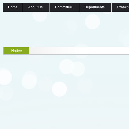
Home
About Us
Committee
Departments
Examin
Notice