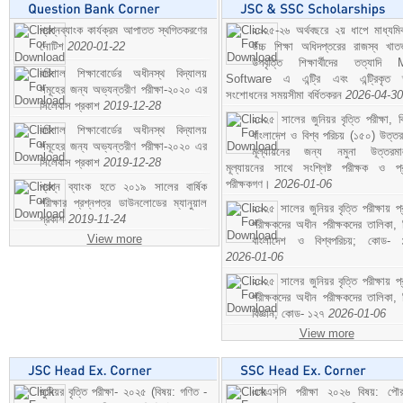
প্রশ্নব্যাংক কার্যক্রম আপাতত স্থগিতকরণের
২০২৫-২৬ অর্থবছরে ২য় ধাপে মাধ্যম
নোটিশ
2020-01-22
উচ্চ শিক্ষা অধিদপ্তরের রাজস্ব খাতভ
উপবৃত্তি শিক্ষার্থীদের তত্যাদি
বরিশাল শিক্ষাবোর্ডের অধীনস্থ বিদ্যালয়
Software এ এন্ট্রি এবং এন্ট্রিকৃত 
সমূহের জন্য অভ্যন্তরীণ পরীক্ষা-২০২০ এর
সংশোধনের সময়সীমা বর্ধিতকরন
2026-04-30
সিলেবাস প্রকাশ
2019-12-28
২০২৫ সালের জুনিয়র বৃত্তি পরীক্ষা, ব
বরিশাল শিক্ষাবোর্ডের অধীনস্থ বিদ্যালয়
বাংলাদেশ ও বিশ্ব পরিচয় (১৫০) উত্তর
সমূহের জন্য অভ্যন্তরীণ পরীক্ষা-২০২০ এর
মূল্যায়নের জন্য নমুনা উত্তরম
সিলেবাস প্রকাশ
2019-12-28
মূল্যায়নের সাথে সংশ্লিষ্ট পরীক্ষক ও প্
পরীক্ষকগণ।
2026-01-06
প্রশ্ন ব্যাংক হতে ২০১৯ সালের বার্ষিক
পরীক্ষার প্রশ্নপত্র ডাউনলোডের ম্যানুয়াল
২০২৫ সালের জুনিয়র বৃত্তি পরীক্ষায় প্
প্রকাশ
2019-11-24
পরীক্ষকদের অধীন পরীক্ষকদের তালিকা, 
View more
বাংলাদেশ ও বিশ্বপরিচয়; কোড- 
2026-01-06
২০২৫ সালের জুনিয়র বৃত্তি পরীক্ষায় প্
পরীক্ষকদের অধীন পরীক্ষকদের তালিকা, 
বিজ্ঞান; কোড- ১২৭
2026-01-06
View more
জুনিয়র বৃত্তি পরীক্ষা- ২০২৫ (বিষয়: গণিত -
এসএসসি পরীক্ষা ২০২৬ বিষয়: পৌর