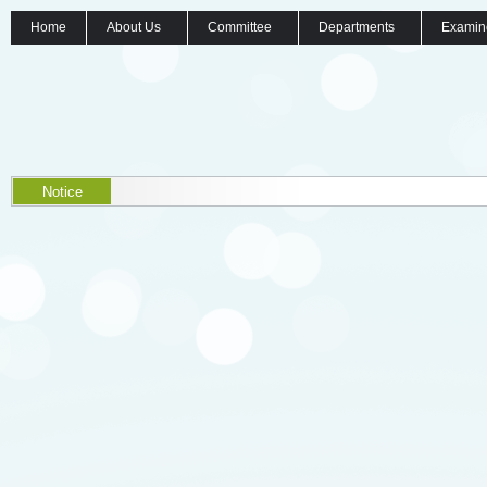
Home
About Us
Committee
Departments
Examin
Notice