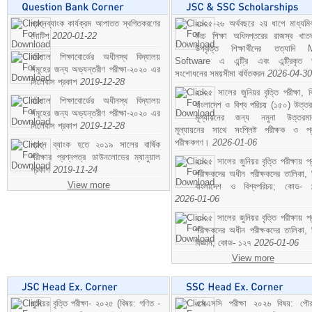
প্রশ্নব্যাংক কার্যক্রম আপাতত স্থগিতকরণের
২০২৫-২৬ অর্থবছরে ২য় ধাপে মাধ্যম
নোটিশ
2020-01-22
উচ্চ শিক্ষা অধিদপ্তরের রাজস্ব খাতভ
উপবৃত্তি শিক্ষার্থীদের তত্যাদি
বরিশাল শিক্ষাবোর্ডের অধীনস্থ বিদ্যালয়
Software এ এন্ট্রি এবং এন্ট্রিকৃত 
সমূহের জন্য অভ্যন্তরীণ পরীক্ষা-২০২০ এর
সংশোধনের সময়সীমা বর্ধিতকরন
2026-04-30
সিলেবাস প্রকাশ
2019-12-28
২০২৫ সালের জুনিয়র বৃত্তি পরীক্ষা, ব
বরিশাল শিক্ষাবোর্ডের অধীনস্থ বিদ্যালয়
বাংলাদেশ ও বিশ্ব পরিচয় (১৫০) উত্তর
সমূহের জন্য অভ্যন্তরীণ পরীক্ষা-২০২০ এর
মূল্যায়নের জন্য নমুনা উত্তরম
সিলেবাস প্রকাশ
2019-12-28
মূল্যায়নের সাথে সংশ্লিষ্ট পরীক্ষক ও প্
পরীক্ষকগণ।
2026-01-06
প্রশ্ন ব্যাংক হতে ২০১৯ সালের বার্ষিক
পরীক্ষার প্রশ্নপত্র ডাউনলোডের ম্যানুয়াল
২০২৫ সালের জুনিয়র বৃত্তি পরীক্ষায় প্
প্রকাশ
2019-11-24
পরীক্ষকদের অধীন পরীক্ষকদের তালিকা, 
View more
বাংলাদেশ ও বিশ্বপরিচয়; কোড- 
2026-01-06
২০২৫ সালের জুনিয়র বৃত্তি পরীক্ষায় প্
পরীক্ষকদের অধীন পরীক্ষকদের তালিকা, 
বিজ্ঞান; কোড- ১২৭
2026-01-06
View more
জুনিয়র বৃত্তি পরীক্ষা- ২০২৫ (বিষয়: গণিত -
এসএসসি পরীক্ষা ২০২৬ বিষয়: পৌর