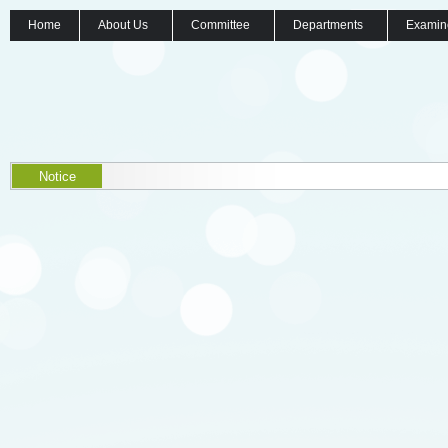
Home
About Us
Committee
Departments
Examin
Notice