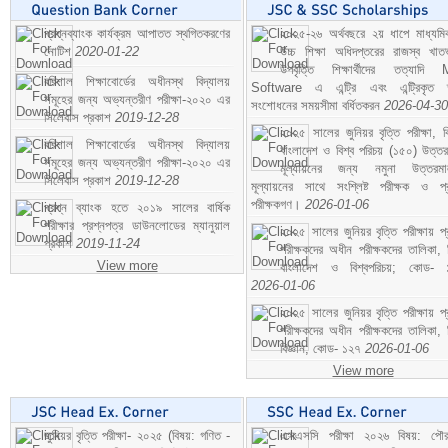
প্রশ্নব্যাংক কার্যক্রম আপাতত স্থগিতকরণের
২০২৫-২৬ অর্থবছরে ২য় ধাপে মাধ্যম
নোটিশ
2020-01-22
উচ্চ শিক্ষা অধিদপ্তরের রাজস্ব খাতভ
উপবৃত্তি শিক্ষার্থীদের তত্যাদি
বরিশাল শিক্ষাবোর্ডের অধীনস্থ বিদ্যালয়
Software এ এন্ট্রি এবং এন্ট্রিকৃত 
সমূহের জন্য অভ্যন্তরীণ পরীক্ষা-২০২০ এর
সংশোধনের সময়সীমা বর্ধিতকরন
2026-04-30
সিলেবাস প্রকাশ
2019-12-28
২০২৫ সালের জুনিয়র বৃত্তি পরীক্ষা, ব
বরিশাল শিক্ষাবোর্ডের অধীনস্থ বিদ্যালয়
বাংলাদেশ ও বিশ্ব পরিচয় (১৫০) উত্তর
সমূহের জন্য অভ্যন্তরীণ পরীক্ষা-২০২০ এর
মূল্যায়নের জন্য নমুনা উত্তরম
সিলেবাস প্রকাশ
2019-12-28
মূল্যায়নের সাথে সংশ্লিষ্ট পরীক্ষক ও প্
পরীক্ষকগণ।
2026-01-06
প্রশ্ন ব্যাংক হতে ২০১৯ সালের বার্ষিক
পরীক্ষার প্রশ্নপত্র ডাউনলোডের ম্যানুয়াল
২০২৫ সালের জুনিয়র বৃত্তি পরীক্ষায় প্
প্রকাশ
2019-11-24
পরীক্ষকদের অধীন পরীক্ষকদের তালিকা, 
View more
বাংলাদেশ ও বিশ্বপরিচয়; কোড- 
2026-01-06
২০২৫ সালের জুনিয়র বৃত্তি পরীক্ষায় প্
পরীক্ষকদের অধীন পরীক্ষকদের তালিকা, 
বিজ্ঞান; কোড- ১২৭
2026-01-06
View more
জুনিয়র বৃত্তি পরীক্ষা- ২০২৫ (বিষয়: গণিত -
এসএসসি পরীক্ষা ২০২৬ বিষয়: পৌর