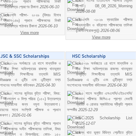
২০২৬ সালের এইচএসসি পরীক্ষার দৈনন্দিন
কোড-১৩৮ প্রধান পরীক্ষকদের নিকট
রিপোর্ট। 08_08_2026_Morning
উত্তরপত্র প্রেরণের ঠিকানা
2026-06-10
2026-08-08
এসএসসি পরীক্ষা- ২০২৬ (বিষয়ঃ হিসাব
এইচএসসি -২০২৬ ব্যবহারিক পরীক্ষার
বিজ্ঞান-১৪৬) প্রধান পরীক্ষকদের নিকট
অভ্যন্তরীন ও বহিরাগত পরীক্ষকদের তালিকা
উত্তরপত্র পাঠাবার ঠিকানা
2026-06-10
(জেলা-পিরোজপুর))
2026-08-06
View more
View more
২০২৫-২৬ অর্থবছরে ২য় ধাপে মাধ্যমিক ও
২০২৫-২৬ অর্থবছরে ২য় ধাপে মাধ্যমিক ও
উচ্চ শিক্ষা অধিদপ্তরের রাজস্ব খাতভুক্ত
উচ্চ শিক্ষা অধিদপ্তরের রাজস্ব খাতভুক্ত
উপবৃত্তি শিক্ষার্থীদের তত্যাদি MIS
উপবৃত্তি শিক্ষার্থীদের তত্যাদি MIS
ftware এ এন্ট্রি এবং এন্ট্রিকৃত তথ্য
Software এ এন্ট্রি এবং এন্ট্রিকৃত তথ্য
শোধনের সময়সীমা বর্ধিতকরন
2026-04-30
সংশোধনের সময়সীমা বর্ধিতকরন
2026-04-30
২০২৫ সালের জুনিয়র বৃত্তি পরীক্ষা, বিষয়:
২০২৫ সালে অনুষ্ঠিত এসএসসি/এইচএসসি/
বাংলাদেশ ও বিশ্ব পরিচয় (১৫০) উত্তরপত্র
সমমান পরীক্ষায় জিপিএ-৫ প্রাপ্ত মেধাবী
মূল্যায়নের জন্য নমুনা উত্তরমালা।
স্কাউট ও রোভার স্কাউটদের স্বীকৃতি প্রদান
ল্যায়নের সাথে সংশ্লিষ্ট পরীক্ষক ও প্রধান
সম্পর্কীয়
2025-12-29
ীক্ষকগণ।
2026-01-06
HSC-2025 Scholarship List
২০২৫ সালের জুনিয়র বৃত্তি পরীক্ষায় প্রধান
2025-12-07
পরীক্ষকদের অধীন পরীক্ষকদের তালিকা, বিষয়
রাজস্ব খাত ভুক্ত বিভিন্ন শ্রেনীতে বৃত্তি
বাংলাদেশ ও বিশ্বপরিচয়; কোড- ১৫০