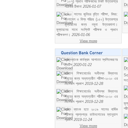
- ১০৭) প্রধান পরীক্ষকদের নিকট উত্তরপত্র
পাঠাবার ঠিকানা
2026-01-07
২০২৫ সালের জুনিয়র বৃত্তি পরীক্ষা, বিষয়:
বাংলাদেশ ও বিশ্ব পরিচয় (১৫০) উত্তরপত্র
মূল্যায়নের জন্য নমুনা উত্তরমালা।
মূল্যায়নের সাথে সংশ্লিষ্ট পরীক্ষক ও প্রধান
পরীক্ষকগণ।
2026-01-06
View more
প্রশ্নব্যাংক কার্যক্রম আপাতত স্থগিতকরণের
নোটিশ
2020-01-22
বরিশাল শিক্ষাবোর্ডের অধীনস্থ বিদ্যালয়
So
সমূহের জন্য অভ্যন্তরীণ পরীক্ষা-২০২০ এর
সং
সিলেবাস প্রকাশ
2019-12-28
বরিশাল শিক্ষাবোর্ডের অধীনস্থ বিদ্যালয়
সমূহের জন্য অভ্যন্তরীণ পরীক্ষা-২০২০ এর
সিলেবাস প্রকাশ
2019-12-28
মূ
পর
প্রশ্ন ব্যাংক হতে ২০১৯ সালের বার্ষিক
পরীক্ষার প্রশ্নপত্র ডাউনলোডের ম্যানুয়াল
প্রকাশ
2019-11-24
View more