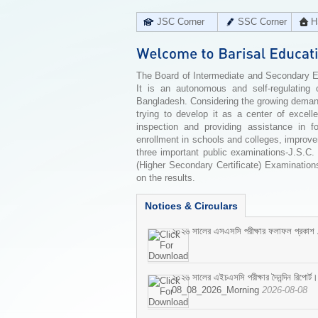
JSC Corner
SSC Corner
H
The Board of Intermediate and Secondary Edu
It is an autonomous and self-regulating 
Bangladesh. Considering the growing demand 
trying to develop it as a center of excell
inspection and providing assistance in f
enrollment in schools and colleges, improv
three important public examinations-J.S.C.
(Higher Secondary Certificate) Examinations
on the results.
Notices & Circulars
২০২৬ সালের এসএসসি পরীক্ষার ফলাফল প্রকাশ
২০২৬ সালের এইচএসসি পরীক্ষার দৈনন্দিন রিপোর্ট।
08_08_2026_Morning
2026-08-08