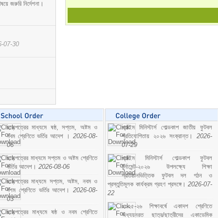
ষয়ে জরুরি নির্দেশনা।
6-07-30
ছাড়পত্রের মাধ্যমে ষষ্ঠ, সপ্তম, অষ্টম ও
প্রাইম মিনিস্টার্স গোল্ডকাপ জাতীয় ফুটবল
নবম শ্রেণিতে ভর্তির আদেশ ।
2026-08-
প্রতিযোগিতায় ২০২৬ সংক্রান্ত।
2026-
06
07-29
ছাড়পত্রের মাধ্যমে সপ্তম ও অষ্টম শ্রেণিতে
প্রাইম মিনিস্টার্স গোল্ডকাপ ফুটবল
ভর্তির আদেশ।
2026-08-06
টুর্নামেন্ট-২০২৬ উপলক্ষ্যে শিক্ষা
প্রতিষ্ঠানভিত্তিক ফুটবল দল গঠন ও
ছাড়পত্রের মাধ্যমে সপ্তম, অষ্টম, নবম ও
প্রস্তুতিমূলক কার্যক্রম গ্রহণ প্রসঙ্গে।
2026-07-
দশম শ্রেণিতে ভর্তির আদেশ।
2026-08-
22
03
২০২৫-২৬ শিক্ষাবর্ষে একাদশ শ্রেণিতে
ছাড়পত্রের মাধ্যমে ষষ্ঠ ও নবম শ্রেণিতে
অধ্যয়নরত ছাত্র/ছাত্রীদের একাডেমিক