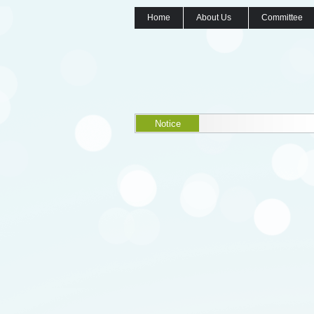
Home
About Us
Committee
Notice