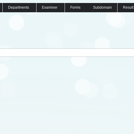
Departments
Examiner
Forms
Subdomain
Result