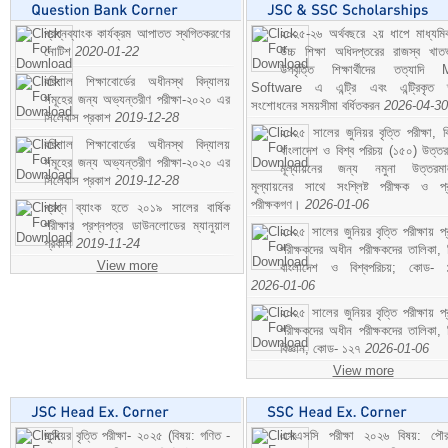
প্রশ্নব্যাংক কার্যক্রম আপাতত স্থগিতকরণের
২০২৫-২৬ অর্থবছরে ২য় ধাপে মাধ্যম
নোটিশ
2020-01-22
উচ্চ শিক্ষা অধিদপ্তরের রাজস্ব খাতভ
উপবৃত্তি শিক্ষার্থীদের তত্যাদি
বরিশাল শিক্ষাবোর্ডের অধীনস্থ বিদ্যালয়
Software এ এন্ট্রি এবং এন্ট্রিকৃত 
সমূহের জন্য অভ্যন্তরীণ পরীক্ষা-২০২০ এর
সংশোধনের সময়সীমা বর্ধিতকরন
2026-04-30
সিলেবাস প্রকাশ
2019-12-28
২০২৫ সালের জুনিয়র বৃত্তি পরীক্ষা, ব
বরিশাল শিক্ষাবোর্ডের অধীনস্থ বিদ্যালয়
বাংলাদেশ ও বিশ্ব পরিচয় (১৫০) উত্তর
সমূহের জন্য অভ্যন্তরীণ পরীক্ষা-২০২০ এর
মূল্যায়নের জন্য নমুনা উত্তরম
সিলেবাস প্রকাশ
2019-12-28
মূল্যায়নের সাথে সংশ্লিষ্ট পরীক্ষক ও প্
পরীক্ষকগণ।
2026-01-06
প্রশ্ন ব্যাংক হতে ২০১৯ সালের বার্ষিক
পরীক্ষার প্রশ্নপত্র ডাউনলোডের ম্যানুয়াল
২০২৫ সালের জুনিয়র বৃত্তি পরীক্ষায় প্
প্রকাশ
2019-11-24
পরীক্ষকদের অধীন পরীক্ষকদের তালিকা, 
View more
বাংলাদেশ ও বিশ্বপরিচয়; কোড- 
2026-01-06
২০২৫ সালের জুনিয়র বৃত্তি পরীক্ষায় প্
পরীক্ষকদের অধীন পরীক্ষকদের তালিকা, 
বিজ্ঞান; কোড- ১২৭
2026-01-06
View more
জুনিয়র বৃত্তি পরীক্ষা- ২০২৫ (বিষয়: গণিত -
এসএসসি পরীক্ষা ২০২৬ বিষয়: পৌর