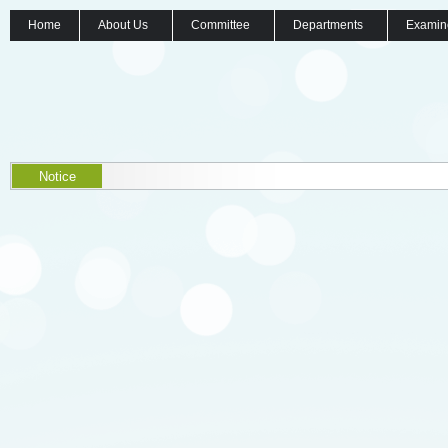
Home
About Us
Committee
Departments
Examin
Notice