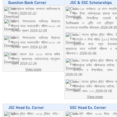
প্রশ্নব্যাংক কার্যক্রম আপাতত স্থগিতকরণের
২০২৫-২৬ অর্থবছরে ২য় ধাপে মাধ্যম
নোটিশ
2020-01-22
উচ্চ শিক্ষা অধিদপ্তরের রাজস্ব খাতভ
উপবৃত্তি শিক্ষার্থীদের তত্যাদি
বরিশাল শিক্ষাবোর্ডের অধীনস্থ বিদ্যালয়
Software এ এন্ট্রি এবং এন্ট্রিকৃত 
সমূহের জন্য অভ্যন্তরীণ পরীক্ষা-২০২০ এর
সংশোধনের সময়সীমা বর্ধিতকরন
2026-04-30
সিলেবাস প্রকাশ
2019-12-28
২০২৫ সালের জুনিয়র বৃত্তি পরীক্ষা, ব
বরিশাল শিক্ষাবোর্ডের অধীনস্থ বিদ্যালয়
বাংলাদেশ ও বিশ্ব পরিচয় (১৫০) উত্তর
সমূহের জন্য অভ্যন্তরীণ পরীক্ষা-২০২০ এর
মূল্যায়নের জন্য নমুনা উত্তরম
সিলেবাস প্রকাশ
2019-12-28
মূল্যায়নের সাথে সংশ্লিষ্ট পরীক্ষক ও প্
পরীক্ষকগণ।
2026-01-06
প্রশ্ন ব্যাংক হতে ২০১৯ সালের বার্ষিক
পরীক্ষার প্রশ্নপত্র ডাউনলোডের ম্যানুয়াল
২০২৫ সালের জুনিয়র বৃত্তি পরীক্ষায় প্
প্রকাশ
2019-11-24
পরীক্ষকদের অধীন পরীক্ষকদের তালিকা, 
View more
বাংলাদেশ ও বিশ্বপরিচয়; কোড- 
2026-01-06
২০২৫ সালের জুনিয়র বৃত্তি পরীক্ষায় প্
পরীক্ষকদের অধীন পরীক্ষকদের তালিকা, 
বিজ্ঞান; কোড- ১২৭
2026-01-06
View more
জুনিয়র বৃত্তি পরীক্ষা- ২০২৫ (বিষয়: গণিত -
এসএসসি পরীক্ষা ২০২৬ বিষয়: পৌর