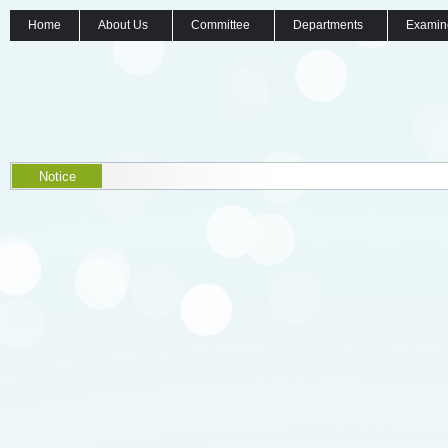
Home
About Us
Committee
Departments
Examin
Notice