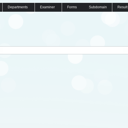
Departments
Examiner
Forms
Subdomain
Result