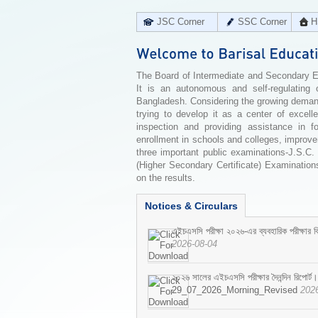
JSC Corner
SSC Corner
H
The Board of Intermediate and Secondary Edu
It is an autonomous and self-regulating 
Bangladesh. Considering the growing demand 
trying to develop it as a center of excell
inspection and providing assistance in f
enrollment in schools and colleges, improv
three important public examinations-J.S.C.
(Higher Secondary Certificate) Examinations
on the results.
Notices & Circulars
এইচএসসি পরীক্ষা ২০২৬-এর ব্যবহারিক পরীক্ষার বি
2026-08-04
২০২৬ সালের এইচএসসি পরীক্ষার দৈনন্দিন রিপোর্ট।
29_07_2026_Morning_Revised
202