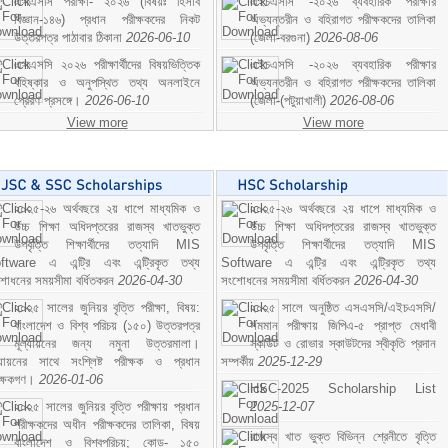
এসএসসি পরীক্ষা- ২০২৬ (বিষয়ঃ হিসাব
এইচএসসি -২০২৬ ব্যবহারিক পরীক্ষার
বিজ্ঞান-১৪৬) প্রধান পরীক্ষকদের নিকট
অভ্যন্তরীন ও বহিরাগত পরীক্ষকদের তালিকা
উত্তরপত্র পাঠাবার ঠিকানা
2026-06-10
(জেলা-বরগুনা)
2026-08-06
এসএসসি ২০২৬ পরীক্ষার্থীদের বিষয়ভিত্তিক
এইচএসসি -২০২৬ ব্যবহারিক পরীক্ষার
বহিষ্কার ও অনুপস্থিত তথ্য অনলাইনে
অভ্যন্তরীন ও বহিরাগত পরীক্ষকদের তালিকা
প্রেরণ প্রসঙ্গে।
2026-06-10
(জেলা-(পটুয়াখালী)
2026-08-06
View more
View more
২০২৫-২৬ অর্থবছরে ২য় ধাপে মাধ্যমিক ও
২০২৫-২৬ অর্থবছরে ২য় ধাপে মাধ্যমিক ও
উচ্চ শিক্ষা অধিদপ্তরের রাজস্ব খাতভুক্ত
উচ্চ শিক্ষা অধিদপ্তরের রাজস্ব খাতভুক্ত
উপবৃত্তি শিক্ষার্থীদের তত্যাদি MIS
উপবৃত্তি শিক্ষার্থীদের তত্যাদি MIS
ftware এ এন্ট্রি এবং এন্ট্রিকৃত তথ্য
Software এ এন্ট্রি এবং এন্ট্রিকৃত তথ্য
শোধনের সময়সীমা বর্ধিতকরন
2026-04-30
সংশোধনের সময়সীমা বর্ধিতকরন
2026-04-30
২০২৫ সালের জুনিয়র বৃত্তি পরীক্ষা, বিষয়:
২০২৫ সালে অনুষ্ঠিত এসএসসি/এইচএসসি/
বাংলাদেশ ও বিশ্ব পরিচয় (১৫০) উত্তরপত্র
সমমান পরীক্ষায় জিপিএ-৫ প্রাপ্ত মেধাবী
মূল্যায়নের জন্য নমুনা উত্তরমালা।
স্কাউট ও রোভার স্কাউটদের স্বীকৃতি প্রদান
ল্যায়নের সাথে সংশ্লিষ্ট পরীক্ষক ও প্রধান
সম্পর্কীয়
2025-12-29
ীক্ষকগণ।
2026-01-06
HSC-2025 Scholarship List
২০২৫ সালের জুনিয়র বৃত্তি পরীক্ষায় প্রধান
2025-12-07
পরীক্ষকদের অধীন পরীক্ষকদের তালিকা, বিষয়
রাজস্ব খাত ভুক্ত বিভিন্ন শ্রেনীতে বৃত্তি
বাংলাদেশ ও বিশ্বপরিচয়; কোড- ১৫০