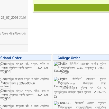
োর্ট। 25_07_2026
2026-
্ছুক পরীক্ষার্থীদের তথ্য
ছাড়পত্রের মাধ্যমে ষষ্ঠ, সপ্তম, অষ্টম ও
প্রাইম মিনিস্টার্স গোল্ডকাপ জাতীয় ফুটবল
নবম শ্রেণিতে ভর্তির আদেশ ।
2026-08-
প্রতিযোগিতায় ২০২৬ সংক্রান্ত।
2026-
06
07-29
ছাড়পত্রের মাধ্যমে সপ্তম ও অষ্টম শ্রেণিতে
প্রাইম মিনিস্টার্স গোল্ডকাপ ফুটবল
ভর্তির আদেশ।
2026-08-06
টুর্নামেন্ট-২০২৬ উপলক্ষ্যে শিক্ষা
প্রতিষ্ঠানভিত্তিক ফুটবল দল গঠন ও
ছাড়পত্রের মাধ্যমে সপ্তম, অষ্টম, নবম ও
প্রস্তুতিমূলক কার্যক্রম গ্রহণ প্রসঙ্গে।
2026-07-
দশম শ্রেণিতে ভর্তির আদেশ।
2026-08-
22
03
২০২৫-২৬ শিক্ষাবর্ষে একাদশ শ্রেণিতে
ছাড়পত্রের মাধ্যমে ষষ্ঠ ও নবম শ্রেণিতে
অধ্যয়নরত ছাত্র/ছাত্রীদের একাডেমিক