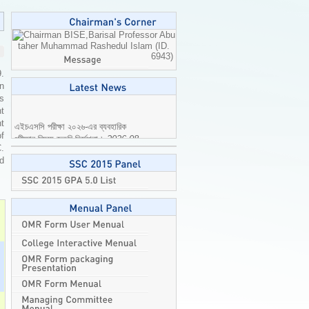
Professor Abu
taher Muhammad Rashedul Islam (ID.
6943)
9.
n
is
t
এইচএসসি পরীক্ষা ২০২৬-এর ব্যবহারিক
t
পরীক্ষার বিষয়ে জরুরি নির্দেশনা।
2026-08-
of
04
C.
ed