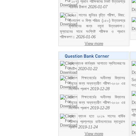
- ১০৭) প্রধান পরীক্ষকদের নিকট উত্তরপত্র
পাঠাবার ঠিকানা
2026-01-07
২০২৫ সালের জুনিয়র বৃত্তি পরীক্ষা, বিষয়:
বাংলাদেশ ও বিশ্ব পরিচয় (১৫০) উত্তরপত্র
মূল্যায়নের জন্য নমুনা উত্তরমালা।
মূল্যায়নের সাথে সংশ্লিষ্ট পরীক্ষক ও প্রধান
পরীক্ষকগণ।
2026-01-06
View more
প্রশ্নব্যাংক কার্যক্রম আপাতত স্থগিতকরণের
নোটিশ
2020-01-22
বরিশাল শিক্ষাবোর্ডের অধীনস্থ বিদ্যালয়
So
সমূহের জন্য অভ্যন্তরীণ পরীক্ষা-২০২০ এর
সং
সিলেবাস প্রকাশ
2019-12-28
বরিশাল শিক্ষাবোর্ডের অধীনস্থ বিদ্যালয়
সমূহের জন্য অভ্যন্তরীণ পরীক্ষা-২০২০ এর
সিলেবাস প্রকাশ
2019-12-28
মূ
পর
প্রশ্ন ব্যাংক হতে ২০১৯ সালের বার্ষিক
পরীক্ষার প্রশ্নপত্র ডাউনলোডের ম্যানুয়াল
প্রকাশ
2019-11-24
View more