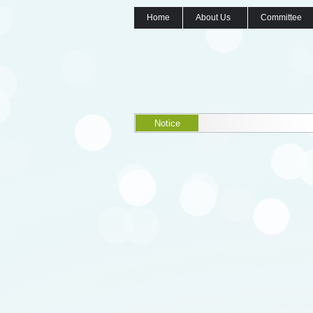
Home
About Us
Committee
Notice