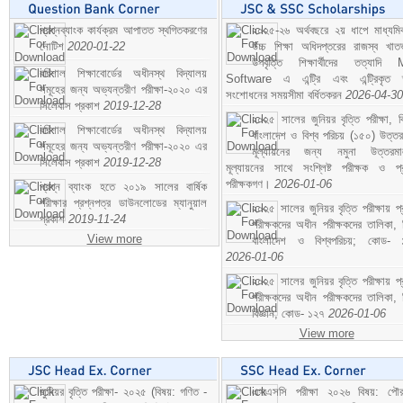
প্রশ্নব্যাংক কার্যক্রম আপাতত স্থগিতকরণের
২০২৫-২৬ অর্থবছরে ২য় ধাপে মাধ্যম
নোটিশ
2020-01-22
উচ্চ শিক্ষা অধিদপ্তরের রাজস্ব খাতভ
উপবৃত্তি শিক্ষার্থীদের তত্যাদি
বরিশাল শিক্ষাবোর্ডের অধীনস্থ বিদ্যালয়
Software এ এন্ট্রি এবং এন্ট্রিকৃত 
সমূহের জন্য অভ্যন্তরীণ পরীক্ষা-২০২০ এর
সংশোধনের সময়সীমা বর্ধিতকরন
2026-04-30
সিলেবাস প্রকাশ
2019-12-28
২০২৫ সালের জুনিয়র বৃত্তি পরীক্ষা, ব
বরিশাল শিক্ষাবোর্ডের অধীনস্থ বিদ্যালয়
বাংলাদেশ ও বিশ্ব পরিচয় (১৫০) উত্তর
সমূহের জন্য অভ্যন্তরীণ পরীক্ষা-২০২০ এর
মূল্যায়নের জন্য নমুনা উত্তরম
সিলেবাস প্রকাশ
2019-12-28
মূল্যায়নের সাথে সংশ্লিষ্ট পরীক্ষক ও প্
পরীক্ষকগণ।
2026-01-06
প্রশ্ন ব্যাংক হতে ২০১৯ সালের বার্ষিক
পরীক্ষার প্রশ্নপত্র ডাউনলোডের ম্যানুয়াল
২০২৫ সালের জুনিয়র বৃত্তি পরীক্ষায় প্
প্রকাশ
2019-11-24
পরীক্ষকদের অধীন পরীক্ষকদের তালিকা, 
View more
বাংলাদেশ ও বিশ্বপরিচয়; কোড- 
2026-01-06
২০২৫ সালের জুনিয়র বৃত্তি পরীক্ষায় প্
পরীক্ষকদের অধীন পরীক্ষকদের তালিকা, 
বিজ্ঞান; কোড- ১২৭
2026-01-06
View more
জুনিয়র বৃত্তি পরীক্ষা- ২০২৫ (বিষয়: গণিত -
এসএসসি পরীক্ষা ২০২৬ বিষয়: পৌর