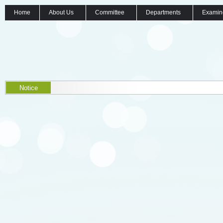
Home
About Us
Committee
Departments
Examin
Notice