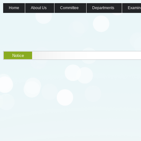
Home
About Us
Committee
Departments
Examin
Notice