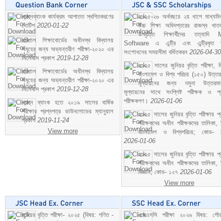
প্রশ্নব্যাংক কার্যক্রম আপাতত স্থগিতকরণের
২০২৫-২৬ অর্থবছরে ২য় ধাপে মাধ্যম
নোটিশ
2020-01-22
উচ্চ শিক্ষা অধিদপ্তরের রাজস্ব খাতভ
উপবৃত্তি শিক্ষার্থীদের তত্যাদি
বরিশাল শিক্ষাবোর্ডের অধীনস্থ বিদ্যালয়
Software এ এন্ট্রি এবং এন্ট্রিকৃত 
সমূহের জন্য অভ্যন্তরীণ পরীক্ষা-২০২০ এর
সংশোধনের সময়সীমা বর্ধিতকরন
2026-04-30
সিলেবাস প্রকাশ
2019-12-28
২০২৫ সালের জুনিয়র বৃত্তি পরীক্ষা, ব
বরিশাল শিক্ষাবোর্ডের অধীনস্থ বিদ্যালয়
বাংলাদেশ ও বিশ্ব পরিচয় (১৫০) উত্তর
সমূহের জন্য অভ্যন্তরীণ পরীক্ষা-২০২০ এর
মূল্যায়নের জন্য নমুনা উত্তরম
সিলেবাস প্রকাশ
2019-12-28
মূল্যায়নের সাথে সংশ্লিষ্ট পরীক্ষক ও প্
পরীক্ষকগণ।
2026-01-06
প্রশ্ন ব্যাংক হতে ২০১৯ সালের বার্ষিক
পরীক্ষার প্রশ্নপত্র ডাউনলোডের ম্যানুয়াল
২০২৫ সালের জুনিয়র বৃত্তি পরীক্ষায় প্
প্রকাশ
2019-11-24
পরীক্ষকদের অধীন পরীক্ষকদের তালিকা, 
View more
বাংলাদেশ ও বিশ্বপরিচয়; কোড- 
2026-01-06
২০২৫ সালের জুনিয়র বৃত্তি পরীক্ষায় প্
পরীক্ষকদের অধীন পরীক্ষকদের তালিকা, 
বিজ্ঞান; কোড- ১২৭
2026-01-06
View more
জুনিয়র বৃত্তি পরীক্ষা- ২০২৫ (বিষয়: গণিত -
এসএসসি পরীক্ষা ২০২৬ বিষয়: পৌর