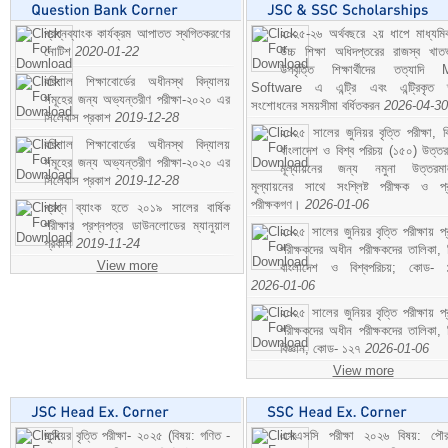
প্রশ্নব্যাংক কার্যক্রম আপাতত স্থগিতকরণের
২০২৫-২৬ অর্থবছরে ২য় ধাপে মাধ্যম
নোটিশ
2020-01-22
উচ্চ শিক্ষা অধিদপ্তরের রাজস্ব খাতভ
উপবৃত্তি শিক্ষার্থীদের তত্যাদি
বরিশাল শিক্ষাবোর্ডের অধীনস্থ বিদ্যালয়
Software এ এন্ট্রি এবং এন্ট্রিকৃত 
সমূহের জন্য অভ্যন্তরীণ পরীক্ষা-২০২০ এর
সংশোধনের সময়সীমা বর্ধিতকরন
2026-04-30
সিলেবাস প্রকাশ
2019-12-28
২০২৫ সালের জুনিয়র বৃত্তি পরীক্ষা, ব
বরিশাল শিক্ষাবোর্ডের অধীনস্থ বিদ্যালয়
বাংলাদেশ ও বিশ্ব পরিচয় (১৫০) উত্তর
সমূহের জন্য অভ্যন্তরীণ পরীক্ষা-২০২০ এর
মূল্যায়নের জন্য নমুনা উত্তরম
সিলেবাস প্রকাশ
2019-12-28
মূল্যায়নের সাথে সংশ্লিষ্ট পরীক্ষক ও প্
পরীক্ষকগণ।
2026-01-06
প্রশ্ন ব্যাংক হতে ২০১৯ সালের বার্ষিক
পরীক্ষার প্রশ্নপত্র ডাউনলোডের ম্যানুয়াল
২০২৫ সালের জুনিয়র বৃত্তি পরীক্ষায় প্
প্রকাশ
2019-11-24
পরীক্ষকদের অধীন পরীক্ষকদের তালিকা, 
View more
বাংলাদেশ ও বিশ্বপরিচয়; কোড- 
2026-01-06
২০২৫ সালের জুনিয়র বৃত্তি পরীক্ষায় প্
পরীক্ষকদের অধীন পরীক্ষকদের তালিকা, 
বিজ্ঞান; কোড- ১২৭
2026-01-06
View more
জুনিয়র বৃত্তি পরীক্ষা- ২০২৫ (বিষয়: গণিত -
এসএসসি পরীক্ষা ২০২৬ বিষয়: পৌর