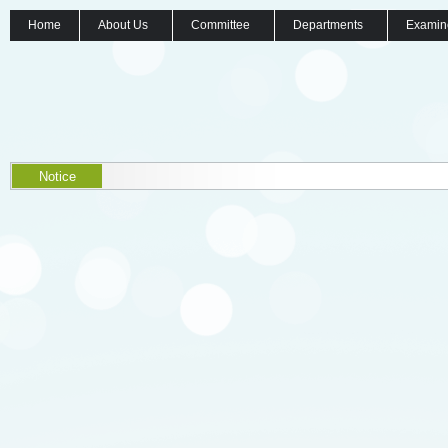
Home
About Us
Committee
Departments
Examin
Notice