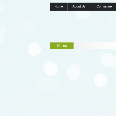
Home
About Us
Committee
Notice