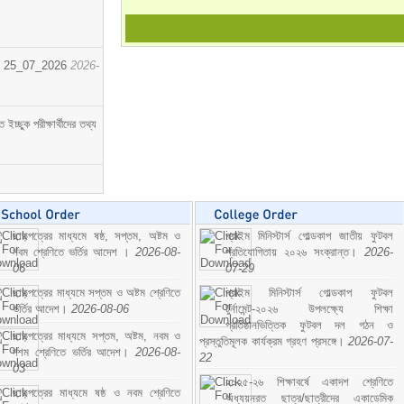
োর্ট। 25_07_2026
2026-
্ছুক পরীক্ষার্থীদের তথ্য
ছাড়পত্রের মাধ্যমে ষষ্ঠ, সপ্তম, অষ্টম ও
প্রাইম মিনিস্টার্স গোল্ডকাপ জাতীয় ফুটবল
নবম শ্রেণিতে ভর্তির আদেশ ।
2026-08-
প্রতিযোগিতায় ২০২৬ সংক্রান্ত।
2026-
06
07-29
ছাড়পত্রের মাধ্যমে সপ্তম ও অষ্টম শ্রেণিতে
প্রাইম মিনিস্টার্স গোল্ডকাপ ফুটবল
ভর্তির আদেশ।
2026-08-06
টুর্নামেন্ট-২০২৬ উপলক্ষ্যে শিক্ষা
প্রতিষ্ঠানভিত্তিক ফুটবল দল গঠন ও
ছাড়পত্রের মাধ্যমে সপ্তম, অষ্টম, নবম ও
প্রস্তুতিমূলক কার্যক্রম গ্রহণ প্রসঙ্গে।
2026-07-
দশম শ্রেণিতে ভর্তির আদেশ।
2026-08-
22
03
২০২৫-২৬ শিক্ষাবর্ষে একাদশ শ্রেণিতে
ছাড়পত্রের মাধ্যমে ষষ্ঠ ও নবম শ্রেণিতে
অধ্যয়নরত ছাত্র/ছাত্রীদের একাডেমিক