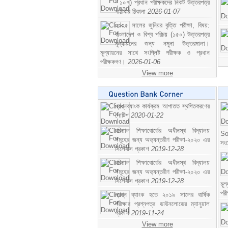
- ১০৭) প্রধান পরীক্ষকদের নিকট উত্তরপত্র
পাঠাবার ঠিকানা
2026-01-07
২০২৫ সালের জুনিয়র বৃত্তি পরীক্ষা, বিষয়:
বাংলাদেশ ও বিশ্ব পরিচয় (১৫০) উত্তরপত্র
মূল্যায়নের জন্য নমুনা উত্তরমালা।
মূল্যায়নের সাথে সংশ্লিষ্ট পরীক্ষক ও প্রধান
পরীক্ষকগণ।
2026-01-06
View more
প্রশ্নব্যাংক কার্যক্রম আপাতত স্থগিতকরণের
নোটিশ
2020-01-22
বরিশাল শিক্ষাবোর্ডের অধীনস্থ বিদ্যালয়
So
সমূহের জন্য অভ্যন্তরীণ পরীক্ষা-২০২০ এর
সং
সিলেবাস প্রকাশ
2019-12-28
বরিশাল শিক্ষাবোর্ডের অধীনস্থ বিদ্যালয়
সমূহের জন্য অভ্যন্তরীণ পরীক্ষা-২০২০ এর
সিলেবাস প্রকাশ
2019-12-28
মূ
পর
প্রশ্ন ব্যাংক হতে ২০১৯ সালের বার্ষিক
পরীক্ষার প্রশ্নপত্র ডাউনলোডের ম্যানুয়াল
প্রকাশ
2019-11-24
View more