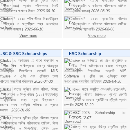
এসএসসি পরীক্ষা- ২০২৬ (বিষয়ঃ হিসাব
এইচএসসি -২০২৬ ব্যবহারিক পরীক্ষার
বিজ্ঞান-১৪৬) প্রধান পরীক্ষকদের নিকট
অভ্যন্তরীন ও বহিরাগত পরীক্ষকদের তালিকা
উত্তরপত্র পাঠাবার ঠিকানা
2026-06-10
(জেলা-বরগুনা)
2026-08-06
এসএসসি ২০২৬ পরীক্ষার্থীদের বিষয়ভিত্তিক
এইচএসসি -২০২৬ ব্যবহারিক পরীক্ষার
বহিষ্কার ও অনুপস্থিত তথ্য অনলাইনে
অভ্যন্তরীন ও বহিরাগত পরীক্ষকদের তালিকা
প্রেরণ প্রসঙ্গে।
2026-06-10
(জেলা-(পটুয়াখালী)
2026-08-06
View more
View more
২০২৫-২৬ অর্থবছরে ২য় ধাপে মাধ্যমিক ও
২০২৫-২৬ অর্থবছরে ২য় ধাপে মাধ্যমিক ও
উচ্চ শিক্ষা অধিদপ্তরের রাজস্ব খাতভুক্ত
উচ্চ শিক্ষা অধিদপ্তরের রাজস্ব খাতভুক্ত
উপবৃত্তি শিক্ষার্থীদের তত্যাদি MIS
উপবৃত্তি শিক্ষার্থীদের তত্যাদি MIS
ftware এ এন্ট্রি এবং এন্ট্রিকৃত তথ্য
Software এ এন্ট্রি এবং এন্ট্রিকৃত তথ্য
শোধনের সময়সীমা বর্ধিতকরন
2026-04-30
সংশোধনের সময়সীমা বর্ধিতকরন
2026-04-30
২০২৫ সালের জুনিয়র বৃত্তি পরীক্ষা, বিষয়:
২০২৫ সালে অনুষ্ঠিত এসএসসি/এইচএসসি/
বাংলাদেশ ও বিশ্ব পরিচয় (১৫০) উত্তরপত্র
সমমান পরীক্ষায় জিপিএ-৫ প্রাপ্ত মেধাবী
মূল্যায়নের জন্য নমুনা উত্তরমালা।
স্কাউট ও রোভার স্কাউটদের স্বীকৃতি প্রদান
ল্যায়নের সাথে সংশ্লিষ্ট পরীক্ষক ও প্রধান
সম্পর্কীয়
2025-12-29
ীক্ষকগণ।
2026-01-06
HSC-2025 Scholarship List
২০২৫ সালের জুনিয়র বৃত্তি পরীক্ষায় প্রধান
2025-12-07
পরীক্ষকদের অধীন পরীক্ষকদের তালিকা, বিষয়
রাজস্ব খাত ভুক্ত বিভিন্ন শ্রেনীতে বৃত্তি
বাংলাদেশ ও বিশ্বপরিচয়; কোড- ১৫০