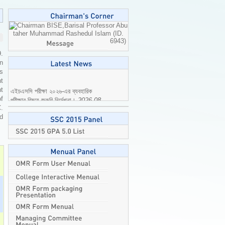
Professor Abu
taher Muhammad Rashedul Islam (ID.
6943)
9.
n
is
t
এইচএসসি পরীক্ষা ২০২৬-এর ব্যবহারিক
t
পরীক্ষার বিষয়ে জরুরি নির্দেশনা।
2026-08-
of
04
C.
ed