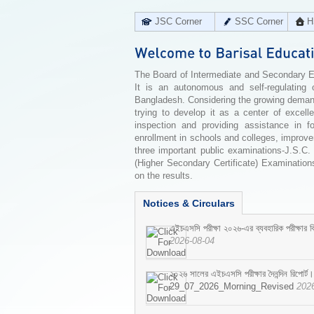
JSC Corner
SSC Corner
H
The Board of Intermediate and Secondary Edu
It is an autonomous and self-regulating 
Bangladesh. Considering the growing demand 
trying to develop it as a center of excell
inspection and providing assistance in f
enrollment in schools and colleges, improv
three important public examinations-J.S.C.
(Higher Secondary Certificate) Examinations
on the results.
Notices & Circulars
এইচএসসি পরীক্ষা ২০২৬-এর ব্যবহারিক পরীক্ষার বি
2026-08-04
২০২৬ সালের এইচএসসি পরীক্ষার দৈনন্দিন রিপোর্ট।
29_07_2026_Morning_Revised
202