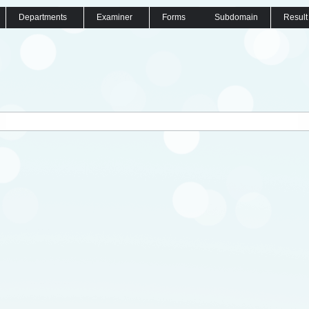
Departments
Examiner
Forms
Subdomain
Result