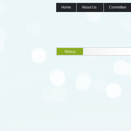
Home
About Us
Committee
Notice