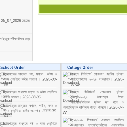
োর্ট। 25_07_2026
2026-
্ছুক পরীক্ষার্থীদের তথ্য
ছাড়পত্রের মাধ্যমে ষষ্ঠ, সপ্তম, অষ্টম ও
প্রাইম মিনিস্টার্স গোল্ডকাপ জাতীয় ফুটবল
নবম শ্রেণিতে ভর্তির আদেশ ।
2026-08-
প্রতিযোগিতায় ২০২৬ সংক্রান্ত।
2026-
06
07-29
ছাড়পত্রের মাধ্যমে সপ্তম ও অষ্টম শ্রেণিতে
প্রাইম মিনিস্টার্স গোল্ডকাপ ফুটবল
ভর্তির আদেশ।
2026-08-06
টুর্নামেন্ট-২০২৬ উপলক্ষ্যে শিক্ষা
প্রতিষ্ঠানভিত্তিক ফুটবল দল গঠন ও
ছাড়পত্রের মাধ্যমে সপ্তম, অষ্টম, নবম ও
প্রস্তুতিমূলক কার্যক্রম গ্রহণ প্রসঙ্গে।
2026-07-
দশম শ্রেণিতে ভর্তির আদেশ।
2026-08-
22
03
২০২৫-২৬ শিক্ষাবর্ষে একাদশ শ্রেণিতে
ছাড়পত্রের মাধ্যমে ষষ্ঠ ও নবম শ্রেণিতে
অধ্যয়নরত ছাত্র/ছাত্রীদের একাডেমিক