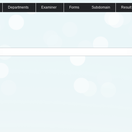
Departments
Examiner
Forms
Subdomain
Result