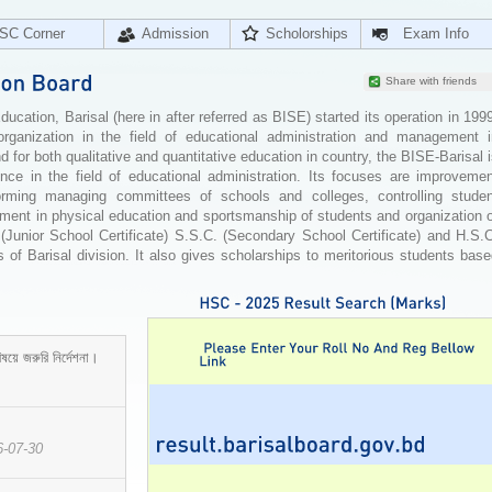
SC Corner
Admission
Scholorships
Exam Info
Share with friends
cation, Barisal (here in after referred as BISE) started its operation in 199
organization in the field of educational administration and management i
for both qualitative and quantitative education in country, the BISE-Barisal 
ence in the field of educational administration. Its focuses are improvemen
orming managing committees of schools and colleges, controlling studen
ement in physical education and sportsmanship of students and organization 
 (Junior School Certificate) S.S.C. (Secondary School Certificate) and H.S.
 of Barisal division. It also gives scholarships to meritorious students bas
ষয়ে জরুরি নির্দেশনা।
6-07-30