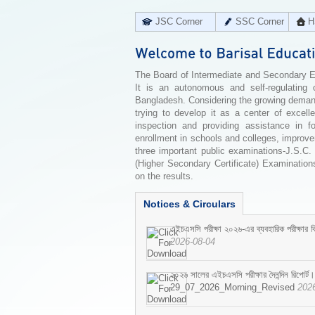
JSC Corner
SSC Corner
H
The Board of Intermediate and Secondary Edu
It is an autonomous and self-regulating 
Bangladesh. Considering the growing demand 
trying to develop it as a center of excell
inspection and providing assistance in f
enrollment in schools and colleges, improv
three important public examinations-J.S.C.
(Higher Secondary Certificate) Examinations
on the results.
Notices & Circulars
এইচএসসি পরীক্ষা ২০২৬-এর ব্যবহারিক পরীক্ষার বি
2026-08-04
২০২৬ সালের এইচএসসি পরীক্ষার দৈনন্দিন রিপোর্ট।
29_07_2026_Morning_Revised
202