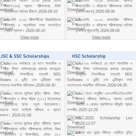
এসএসসি পরীক্ষা- ২০২৬ (বিষয়ঃ হিসাব
এইচএসসি -২০২৬ ব্যবহারিক পরীক্ষার
বিজ্ঞান-১৪৬) প্রধান পরীক্ষকদের নিকট
অভ্যন্তরীন ও বহিরাগত পরীক্ষকদের তালিকা
উত্তরপত্র পাঠাবার ঠিকানা
2026-06-10
(জেলা-বরগুনা)
2026-08-06
এসএসসি ২০২৬ পরীক্ষার্থীদের বিষয়ভিত্তিক
এইচএসসি -২০২৬ ব্যবহারিক পরীক্ষার
বহিষ্কার ও অনুপস্থিত তথ্য অনলাইনে
অভ্যন্তরীন ও বহিরাগত পরীক্ষকদের তালিকা
প্রেরণ প্রসঙ্গে।
2026-06-10
(জেলা-(পটুয়াখালী)
2026-08-06
View more
View more
২০২৫-২৬ অর্থবছরে ২য় ধাপে মাধ্যমিক ও
২০২৫-২৬ অর্থবছরে ২য় ধাপে মাধ্যমিক ও
উচ্চ শিক্ষা অধিদপ্তরের রাজস্ব খাতভুক্ত
উচ্চ শিক্ষা অধিদপ্তরের রাজস্ব খাতভুক্ত
উপবৃত্তি শিক্ষার্থীদের তত্যাদি MIS
উপবৃত্তি শিক্ষার্থীদের তত্যাদি MIS
ftware এ এন্ট্রি এবং এন্ট্রিকৃত তথ্য
Software এ এন্ট্রি এবং এন্ট্রিকৃত তথ্য
শোধনের সময়সীমা বর্ধিতকরন
2026-04-30
সংশোধনের সময়সীমা বর্ধিতকরন
2026-04-30
২০২৫ সালের জুনিয়র বৃত্তি পরীক্ষা, বিষয়:
২০২৫ সালে অনুষ্ঠিত এসএসসি/এইচএসসি/
বাংলাদেশ ও বিশ্ব পরিচয় (১৫০) উত্তরপত্র
সমমান পরীক্ষায় জিপিএ-৫ প্রাপ্ত মেধাবী
মূল্যায়নের জন্য নমুনা উত্তরমালা।
স্কাউট ও রোভার স্কাউটদের স্বীকৃতি প্রদান
ল্যায়নের সাথে সংশ্লিষ্ট পরীক্ষক ও প্রধান
সম্পর্কীয়
2025-12-29
ীক্ষকগণ।
2026-01-06
HSC-2025 Scholarship List
২০২৫ সালের জুনিয়র বৃত্তি পরীক্ষায় প্রধান
2025-12-07
পরীক্ষকদের অধীন পরীক্ষকদের তালিকা, বিষয়
রাজস্ব খাত ভুক্ত বিভিন্ন শ্রেনীতে বৃত্তি
বাংলাদেশ ও বিশ্বপরিচয়; কোড- ১৫০