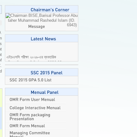
Professor Abu
taher Muhammad Rashedul Islam (ID.
6943)
9.
n
is
t
এইচএসসি পরীক্ষা ২০২৬-এর ব্যবহারিক
t
পরীক্ষার বিষয়ে জরুরি নির্দেশনা।
2026-08-
of
04
C.
ed