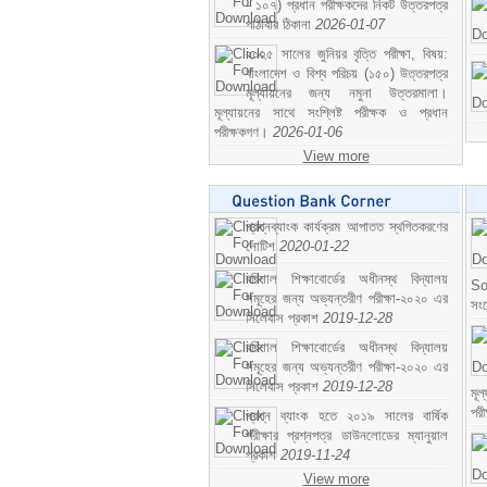
- ১০৭) প্রধান পরীক্ষকদের নিকট উত্তরপত্র
পাঠাবার ঠিকানা
2026-01-07
২০২৫ সালের জুনিয়র বৃত্তি পরীক্ষা, বিষয়:
বাংলাদেশ ও বিশ্ব পরিচয় (১৫০) উত্তরপত্র
মূল্যায়নের জন্য নমুনা উত্তরমালা।
মূল্যায়নের সাথে সংশ্লিষ্ট পরীক্ষক ও প্রধান
পরীক্ষকগণ।
2026-01-06
View more
প্রশ্নব্যাংক কার্যক্রম আপাতত স্থগিতকরণের
নোটিশ
2020-01-22
বরিশাল শিক্ষাবোর্ডের অধীনস্থ বিদ্যালয়
So
সমূহের জন্য অভ্যন্তরীণ পরীক্ষা-২০২০ এর
সং
সিলেবাস প্রকাশ
2019-12-28
বরিশাল শিক্ষাবোর্ডের অধীনস্থ বিদ্যালয়
সমূহের জন্য অভ্যন্তরীণ পরীক্ষা-২০২০ এর
সিলেবাস প্রকাশ
2019-12-28
মূ
পর
প্রশ্ন ব্যাংক হতে ২০১৯ সালের বার্ষিক
পরীক্ষার প্রশ্নপত্র ডাউনলোডের ম্যানুয়াল
প্রকাশ
2019-11-24
View more