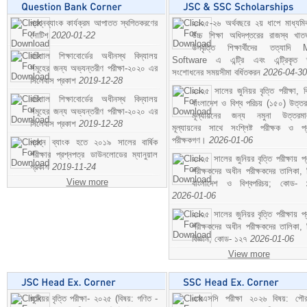
প্রশ্নব্যাংক কার্যক্রম আপাতত স্থগিতকরণের
২০২৫-২৬ অর্থবছরে ২য় ধাপে মাধ্যম
নোটিশ
2020-01-22
উচ্চ শিক্ষা অধিদপ্তরের রাজস্ব খাতভ
উপবৃত্তি শিক্ষার্থীদের তত্যাদি
বরিশাল শিক্ষাবোর্ডের অধীনস্থ বিদ্যালয়
Software এ এন্ট্রি এবং এন্ট্রিকৃত 
সমূহের জন্য অভ্যন্তরীণ পরীক্ষা-২০২০ এর
সংশোধনের সময়সীমা বর্ধিতকরন
2026-04-30
সিলেবাস প্রকাশ
2019-12-28
২০২৫ সালের জুনিয়র বৃত্তি পরীক্ষা, ব
বরিশাল শিক্ষাবোর্ডের অধীনস্থ বিদ্যালয়
বাংলাদেশ ও বিশ্ব পরিচয় (১৫০) উত্তর
সমূহের জন্য অভ্যন্তরীণ পরীক্ষা-২০২০ এর
মূল্যায়নের জন্য নমুনা উত্তরম
সিলেবাস প্রকাশ
2019-12-28
মূল্যায়নের সাথে সংশ্লিষ্ট পরীক্ষক ও প্
পরীক্ষকগণ।
2026-01-06
প্রশ্ন ব্যাংক হতে ২০১৯ সালের বার্ষিক
পরীক্ষার প্রশ্নপত্র ডাউনলোডের ম্যানুয়াল
২০২৫ সালের জুনিয়র বৃত্তি পরীক্ষায় প্
প্রকাশ
2019-11-24
পরীক্ষকদের অধীন পরীক্ষকদের তালিকা, 
View more
বাংলাদেশ ও বিশ্বপরিচয়; কোড- 
2026-01-06
২০২৫ সালের জুনিয়র বৃত্তি পরীক্ষায় প্
পরীক্ষকদের অধীন পরীক্ষকদের তালিকা, 
বিজ্ঞান; কোড- ১২৭
2026-01-06
View more
জুনিয়র বৃত্তি পরীক্ষা- ২০২৫ (বিষয়: গণিত -
এসএসসি পরীক্ষা ২০২৬ বিষয়: পৌর