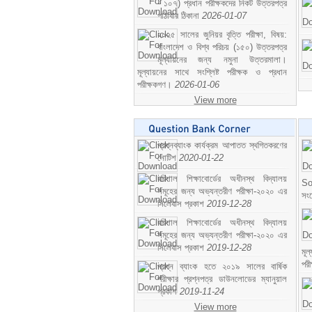
- ১০৭) প্রধান পরীক্ষকদের নিকট উত্তরপত্র
পাঠাবার ঠিকানা
2026-01-07
২০২৫ সালের জুনিয়র বৃত্তি পরীক্ষা, বিষয়:
বাংলাদেশ ও বিশ্ব পরিচয় (১৫০) উত্তরপত্র
মূল্যায়নের জন্য নমুনা উত্তরমালা।
মূল্যায়নের সাথে সংশ্লিষ্ট পরীক্ষক ও প্রধান
পরীক্ষকগণ।
2026-01-06
View more
প্রশ্নব্যাংক কার্যক্রম আপাতত স্থগিতকরণের
নোটিশ
2020-01-22
বরিশাল শিক্ষাবোর্ডের অধীনস্থ বিদ্যালয়
So
সমূহের জন্য অভ্যন্তরীণ পরীক্ষা-২০২০ এর
সং
সিলেবাস প্রকাশ
2019-12-28
বরিশাল শিক্ষাবোর্ডের অধীনস্থ বিদ্যালয়
সমূহের জন্য অভ্যন্তরীণ পরীক্ষা-২০২০ এর
সিলেবাস প্রকাশ
2019-12-28
মূ
পর
প্রশ্ন ব্যাংক হতে ২০১৯ সালের বার্ষিক
পরীক্ষার প্রশ্নপত্র ডাউনলোডের ম্যানুয়াল
প্রকাশ
2019-11-24
View more