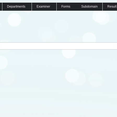
Departments
Examiner
Forms
Subdomain
Result