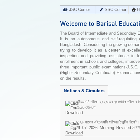
JSC Corner
SSC Corner
H
The Board of Intermediate and Secondary Edu
It is an autonomous and self-regulating 
Bangladesh. Considering the growing demand 
trying to develop it as a center of excell
inspection and providing assistance in f
enrollment in schools and colleges, improv
three important public examinations-J.S.C.
(Higher Secondary Certificate) Examinations
on the results.
Notices & Circulars
এইচএসসি পরীক্ষা ২০২৬-এর ব্যবহারিক পরীক্ষার বি
2026-08-04
২০২৬ সালের এইচএসসি পরীক্ষার দৈনন্দিন রিপোর্ট।
29_07_2026_Morning_Revised
202