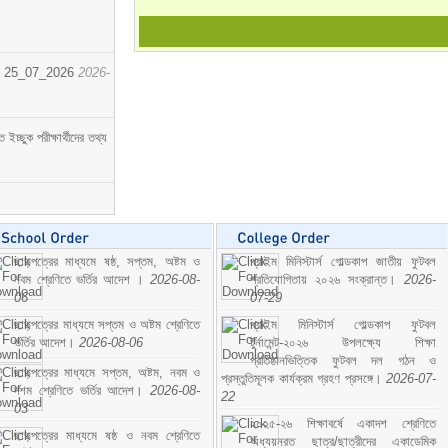
োর্ট। 25_07_2026
2026-
্ছুক পরীক্ষার্থীদের তথ্য
ছাড়পত্রের মাধ্যমে ষষ্ঠ, সপ্তম, অষ্টম ও
প্রাইম মিনিস্টার্স গোল্ডকাপ জাতীয় ফুটবল
নবম শ্রেণিতে ভর্তির আদেশ ।
2026-08-
প্রতিযোগিতায় ২০২৬ সংক্রান্ত।
2026-
06
07-29
ছাড়পত্রের মাধ্যমে সপ্তম ও অষ্টম শ্রেণিতে
প্রাইম মিনিস্টার্স গোল্ডকাপ ফুটবল
ভর্তির আদেশ।
2026-08-06
টুর্নামেন্ট-২০২৬ উপলক্ষ্যে শিক্ষা
প্রতিষ্ঠানভিত্তিক ফুটবল দল গঠন ও
ছাড়পত্রের মাধ্যমে সপ্তম, অষ্টম, নবম ও
প্রস্তুতিমূলক কার্যক্রম গ্রহণ প্রসঙ্গে।
2026-07-
দশম শ্রেণিতে ভর্তির আদেশ।
2026-08-
22
03
২০২৫-২৬ শিক্ষাবর্ষে একাদশ শ্রেণিতে
ছাড়পত্রের মাধ্যমে ষষ্ঠ ও নবম শ্রেণিতে
অধ্যয়নরত ছাত্র/ছাত্রীদের একাডেমিক