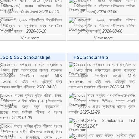
এসএসসি পরীক্ষা- ২০২৬ (বিষয়ঃ হিসাব
এইচএসসি -২০২৬ ব্যবহারিক পরীক্ষার
বিজ্ঞান-১৪৬) প্রধান পরীক্ষকদের নিকট
অভ্যন্তরীন ও বহিরাগত পরীক্ষকদের তালিকা
উত্তরপত্র পাঠাবার ঠিকানা
2026-06-10
(জেলা-বরগুনা)
2026-08-06
এসএসসি ২০২৬ পরীক্ষার্থীদের বিষয়ভিত্তিক
এইচএসসি -২০২৬ ব্যবহারিক পরীক্ষার
বহিষ্কার ও অনুপস্থিত তথ্য অনলাইনে
অভ্যন্তরীন ও বহিরাগত পরীক্ষকদের তালিকা
প্রেরণ প্রসঙ্গে।
2026-06-10
(জেলা-(পটুয়াখালী)
2026-08-06
View more
View more
২০২৫-২৬ অর্থবছরে ২য় ধাপে মাধ্যমিক ও
২০২৫-২৬ অর্থবছরে ২য় ধাপে মাধ্যমিক ও
উচ্চ শিক্ষা অধিদপ্তরের রাজস্ব খাতভুক্ত
উচ্চ শিক্ষা অধিদপ্তরের রাজস্ব খাতভুক্ত
উপবৃত্তি শিক্ষার্থীদের তত্যাদি MIS
উপবৃত্তি শিক্ষার্থীদের তত্যাদি MIS
ftware এ এন্ট্রি এবং এন্ট্রিকৃত তথ্য
Software এ এন্ট্রি এবং এন্ট্রিকৃত তথ্য
শোধনের সময়সীমা বর্ধিতকরন
2026-04-30
সংশোধনের সময়সীমা বর্ধিতকরন
2026-04-30
২০২৫ সালের জুনিয়র বৃত্তি পরীক্ষা, বিষয়:
২০২৫ সালে অনুষ্ঠিত এসএসসি/এইচএসসি/
বাংলাদেশ ও বিশ্ব পরিচয় (১৫০) উত্তরপত্র
সমমান পরীক্ষায় জিপিএ-৫ প্রাপ্ত মেধাবী
মূল্যায়নের জন্য নমুনা উত্তরমালা।
স্কাউট ও রোভার স্কাউটদের স্বীকৃতি প্রদান
ল্যায়নের সাথে সংশ্লিষ্ট পরীক্ষক ও প্রধান
সম্পর্কীয়
2025-12-29
ীক্ষকগণ।
2026-01-06
HSC-2025 Scholarship List
২০২৫ সালের জুনিয়র বৃত্তি পরীক্ষায় প্রধান
2025-12-07
পরীক্ষকদের অধীন পরীক্ষকদের তালিকা, বিষয়
রাজস্ব খাত ভুক্ত বিভিন্ন শ্রেনীতে বৃত্তি
বাংলাদেশ ও বিশ্বপরিচয়; কোড- ১৫০