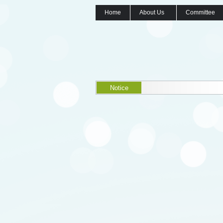
Home
About Us
Committee
Notice