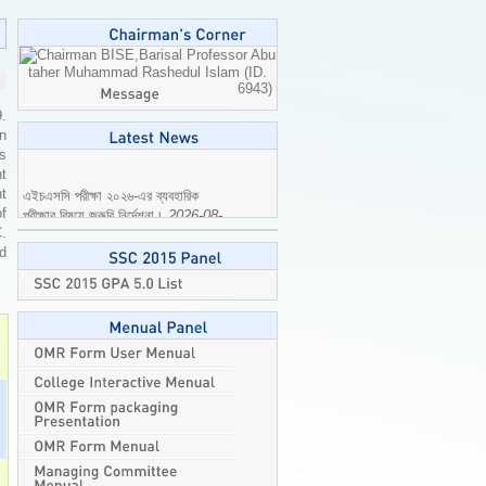
Professor Abu
taher Muhammad Rashedul Islam (ID.
6943)
9.
n
is
t
এইচএসসি পরীক্ষা ২০২৬-এর ব্যবহারিক
t
পরীক্ষার বিষয়ে জরুরি নির্দেশনা।
2026-08-
of
04
C.
ed