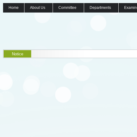
Home
About Us
Committee
Departments
Examin
Notice