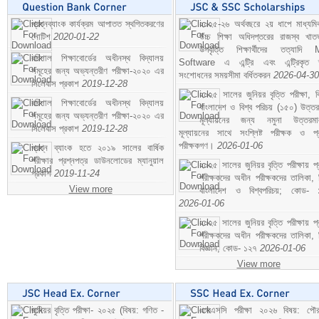
প্রশ্নব্যাংক কার্যক্রম আপাতত স্থগিতকরণের
২০২৫-২৬ অর্থবছরে ২য় ধাপে মাধ্যম
নোটিশ
2020-01-22
উচ্চ শিক্ষা অধিদপ্তরের রাজস্ব খাতভ
উপবৃত্তি শিক্ষার্থীদের তত্যাদি
বরিশাল শিক্ষাবোর্ডের অধীনস্থ বিদ্যালয়
Software এ এন্ট্রি এবং এন্ট্রিকৃত 
সমূহের জন্য অভ্যন্তরীণ পরীক্ষা-২০২০ এর
সংশোধনের সময়সীমা বর্ধিতকরন
2026-04-30
সিলেবাস প্রকাশ
2019-12-28
২০২৫ সালের জুনিয়র বৃত্তি পরীক্ষা, ব
বরিশাল শিক্ষাবোর্ডের অধীনস্থ বিদ্যালয়
বাংলাদেশ ও বিশ্ব পরিচয় (১৫০) উত্তর
সমূহের জন্য অভ্যন্তরীণ পরীক্ষা-২০২০ এর
মূল্যায়নের জন্য নমুনা উত্তরম
সিলেবাস প্রকাশ
2019-12-28
মূল্যায়নের সাথে সংশ্লিষ্ট পরীক্ষক ও প্
পরীক্ষকগণ।
2026-01-06
প্রশ্ন ব্যাংক হতে ২০১৯ সালের বার্ষিক
পরীক্ষার প্রশ্নপত্র ডাউনলোডের ম্যানুয়াল
২০২৫ সালের জুনিয়র বৃত্তি পরীক্ষায় প্
প্রকাশ
2019-11-24
পরীক্ষকদের অধীন পরীক্ষকদের তালিকা, 
View more
বাংলাদেশ ও বিশ্বপরিচয়; কোড- 
2026-01-06
২০২৫ সালের জুনিয়র বৃত্তি পরীক্ষায় প্
পরীক্ষকদের অধীন পরীক্ষকদের তালিকা, 
বিজ্ঞান; কোড- ১২৭
2026-01-06
View more
জুনিয়র বৃত্তি পরীক্ষা- ২০২৫ (বিষয়: গণিত -
এসএসসি পরীক্ষা ২০২৬ বিষয়: পৌর