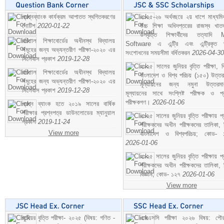
প্রশ্নব্যাংক কার্যক্রম আপাতত স্থগিতকরণের
২০২৫-২৬ অর্থবছরে ২য় ধাপে মাধ্যম
নোটিশ
2020-01-22
উচ্চ শিক্ষা অধিদপ্তরের রাজস্ব খাতভ
উপবৃত্তি শিক্ষার্থীদের তত্যাদি
বরিশাল শিক্ষাবোর্ডের অধীনস্থ বিদ্যালয়
Software এ এন্ট্রি এবং এন্ট্রিকৃত 
সমূহের জন্য অভ্যন্তরীণ পরীক্ষা-২০২০ এর
সংশোধনের সময়সীমা বর্ধিতকরন
2026-04-30
সিলেবাস প্রকাশ
2019-12-28
২০২৫ সালের জুনিয়র বৃত্তি পরীক্ষা, ব
বরিশাল শিক্ষাবোর্ডের অধীনস্থ বিদ্যালয়
বাংলাদেশ ও বিশ্ব পরিচয় (১৫০) উত্তর
সমূহের জন্য অভ্যন্তরীণ পরীক্ষা-২০২০ এর
মূল্যায়নের জন্য নমুনা উত্তরম
সিলেবাস প্রকাশ
2019-12-28
মূল্যায়নের সাথে সংশ্লিষ্ট পরীক্ষক ও প্
পরীক্ষকগণ।
2026-01-06
প্রশ্ন ব্যাংক হতে ২০১৯ সালের বার্ষিক
পরীক্ষার প্রশ্নপত্র ডাউনলোডের ম্যানুয়াল
২০২৫ সালের জুনিয়র বৃত্তি পরীক্ষায় প্
প্রকাশ
2019-11-24
পরীক্ষকদের অধীন পরীক্ষকদের তালিকা, 
View more
বাংলাদেশ ও বিশ্বপরিচয়; কোড- 
2026-01-06
২০২৫ সালের জুনিয়র বৃত্তি পরীক্ষায় প্
পরীক্ষকদের অধীন পরীক্ষকদের তালিকা, 
বিজ্ঞান; কোড- ১২৭
2026-01-06
View more
জুনিয়র বৃত্তি পরীক্ষা- ২০২৫ (বিষয়: গণিত -
এসএসসি পরীক্ষা ২০২৬ বিষয়: পৌর