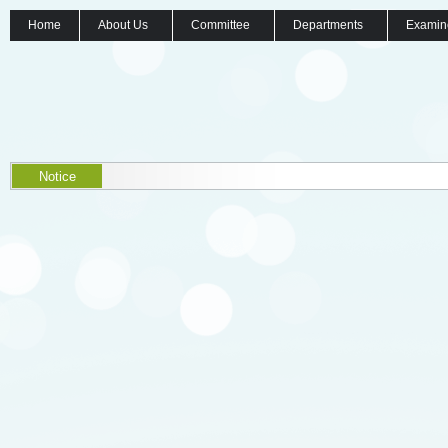
Home
About Us
Committee
Departments
Examin
Notice